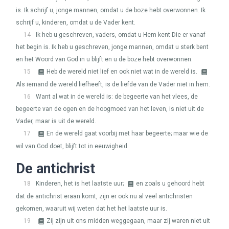
is. Ik schrijf u, jonge mannen, omdat u de boze hebt overwonnen. Ik
schrijf u, kinderen, omdat u de Vader kent.
14
Ik heb u geschreven, vaders, omdat u Hem kent Die er vanaf
het begin is. Ik heb u geschreven, jonge mannen, omdat u sterk bent
en het Woord van God in u blijft en u de boze hebt overwonnen.
15
Heb de wereld niet lief en ook niet wat in de wereld is.
Als iemand de wereld liefheeft, is de liefde van de Vader niet in hem.
16
Want al wat in de wereld is: de begeerte van het vlees, de
begeerte van de ogen en de hoogmoed van het leven, is niet uit de
Vader, maar is uit de wereld.
17
En de wereld gaat voorbij met haar begeerte; maar wie de
wil van God doet, blijft tot in eeuwigheid.
De antichrist
18
Kinderen, het is het laatste uur;
en zoals u gehoord hebt
dat de antichrist eraan komt, zijn er ook nu al veel antichristen
gekomen, waaruit wij weten dat het het laatste uur is.
19
Zij zijn uit ons midden weggegaan, maar zij waren niet uit