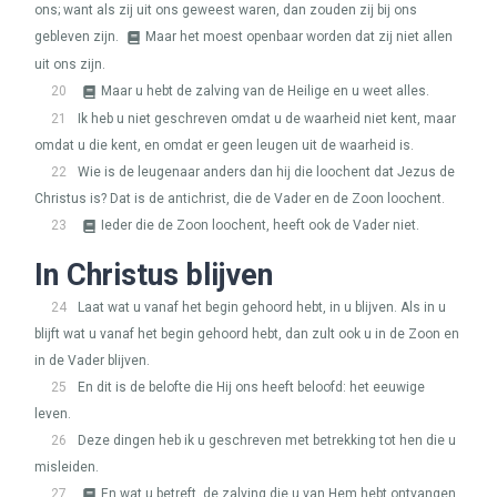
ons; want als zij uit ons geweest waren, dan zouden zij bij ons
gebleven zijn.
Maar het moest openbaar worden dat zij niet allen
uit ons zijn.
20
Maar u hebt de zalving van de Heilige en u weet alles.
21
Ik heb u niet geschreven omdat u de waarheid niet kent, maar
omdat u die kent, en omdat er geen leugen uit de waarheid is.
22
Wie is de leugenaar anders dan hij die loochent dat Jezus de
Christus is? Dat is de antichrist, die de Vader en de Zoon loochent.
23
Ieder die de Zoon loochent, heeft ook de Vader niet.
In Christus blijven
24
Laat wat u vanaf het begin gehoord hebt, in u blijven. Als in u
blijft wat u vanaf het begin gehoord hebt, dan zult ook u in de Zoon en
in de Vader blijven.
25
En dit is de belofte die Hij ons heeft beloofd: het eeuwige
leven.
26
Deze dingen heb ik u geschreven met betrekking tot hen die u
misleiden.
27
En wat u betreft, de zalving die u van Hem hebt ontvangen,