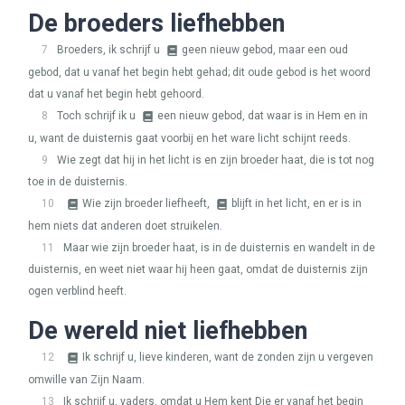
De broeders liefhebben
7
Broeders, ik schrijf u
geen nieuw gebod, maar een oud
gebod, dat u vanaf het begin hebt gehad; dit oude gebod is het woord
dat u vanaf het begin hebt gehoord.
8
Toch schrijf ik u
een nieuw gebod, dat waar is in Hem en in
u, want de duisternis gaat voorbij en het ware licht schijnt reeds.
9
Wie zegt dat hij in het licht is en zijn broeder haat, die is tot nog
toe in de duisternis.
10
Wie zijn broeder liefheeft,
blijft in het licht, en er is in
hem niets dat anderen doet struikelen.
11
Maar wie zijn broeder haat, is in de duisternis en wandelt in de
duisternis, en weet niet waar hij heen gaat, omdat de duisternis zijn
ogen verblind heeft.
De wereld niet liefhebben
12
Ik schrijf u, lieve kinderen, want de zonden zijn u vergeven
omwille van Zijn Naam.
13
Ik schrijf u, vaders, omdat u Hem kent Die er vanaf het begin