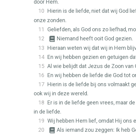
door Hem.
10
Hierin is de liefde, niet dat wij God 
onze zonden.
11
Geliefden, als God ons zo liefhad, mo
12
Niemand heeft ooit God gezien.
13
Hieraan weten wij dat wij in Hem blij
14
En wij hebben gezien en getuigen da
15
Al wie belijdt dat Jezus de Zoon van Go
16
En wij hebben de liefde die God tot on
17
Hierin is de liefde bij ons volmaakt 
ook wij in deze wereld.
18
Er is in de liefde geen vrees, maar de
in de liefde.
19
Wij hebben Hem lief, omdat Hij ons e
20
Als iemand zou zeggen: Ik heb God 