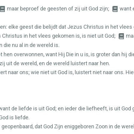
maar beproef de geesten of zij uit God zijn;
want e
n: elke geest die belijdt dat Jezus Christus in het vlees 
s Christus in het vlees gekomen is, is niet uit God;
maa
n die nu al in de wereld is.
 hen overwonnen, want Hij Die in u is, is groter dan hij die
ij uit de wereld, en de wereld luistert naar hen.
tert naar ons; wie niet uit God is, luistert niet naar ons.
e
want de liefde is uit God; en ieder die liefheeft, is uit Go
God is liefde.
ns geopenbaard, dat God Zijn eniggeboren Zoon in de wer