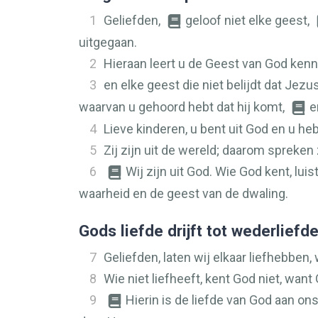
1
Geliefden,
geloof niet elke geest,
uitgegaan.
2
Hieraan leert u de Geest van God kenne
3
en elke geest die niet belijdt dat Jezu
waarvan u gehoord hebt dat hij komt,
e
4
Lieve kinderen, u bent uit God en u hebt
5
Zij zijn uit de wereld; daarom spreken z
6
Wij zijn uit God. Wie God kent, luis
waarheid en de geest van de dwaling.
Gods liefde drijft tot wederliefd
7
Geliefden, laten wij elkaar liefhebben, 
8
Wie niet liefheeft, kent God niet, want 
9
Hierin is de liefde van God aan o