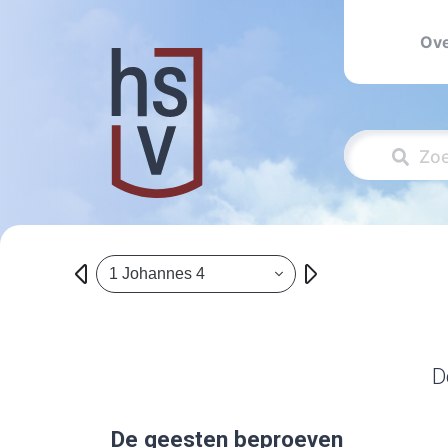
Ove
1 Johannes 4
D
De geesten beproeven