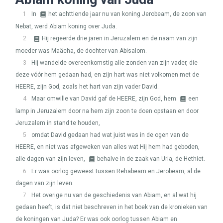
1
In
het achttiende jaar nu van koning Jerobeam, de zoon van
Nebat, werd Abiam koning over Juda.
2
Hij regeerde drie jaren in Jeruzalem en de naam van zijn
moeder was Maächa, de dochter van Abisalom.
3
Hij wandelde overeenkomstig alle zonden van zijn vader, die
deze vóór hem gedaan had, en zijn hart was niet volkomen met de
HEERE
, zijn God, zoals het hart van zijn vader David.
4
Maar omwille van David gaf de
HEERE
, zijn God, hem
een
lamp in Jeruzalem door na hem zijn zoon te doen opstaan en door
Jeruzalem in stand te houden,
5
omdat David gedaan had wat juist was in de ogen van de
HEERE
, en niet was afgeweken van alles wat Hij hem had geboden,
alle dagen van zijn leven,
behalve in de zaak van Uria, de Hethiet.
6
Er was oorlog geweest tussen Rehabeam en Jerobeam, al de
dagen van zijn leven.
7
Het overige nu van de geschiedenis van Abiam, en al wat hij
gedaan heeft, is dat niet beschreven in het boek van de kronieken van
de koningen van Juda? Er was ook oorlog tussen Abiam en