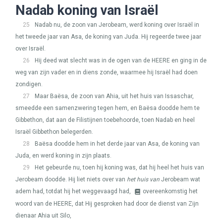
Nadab koning van Israël
25
Nadab nu, de zoon van Jerobeam, werd koning over Israël in
het tweede jaar van Asa, de koning van Juda. Hij regeerde twee jaar
over Israël.
26
Hij deed wat slecht was in de ogen van de
HEERE
en ging in de
weg van zijn vader en in diens zonde, waarmee hij Israël had doen
zondigen.
27
Maar Baësa, de zoon van Ahia, uit het huis van Issaschar,
smeedde een samenzwering tegen hem, en Baësa doodde hem te
Gibbethon, dat aan de Filistijnen toebehoorde, toen Nadab en heel
Israël Gibbethon belegerden.
28
Baësa doodde hem in het derde jaar van Asa, de koning van
Juda, en werd koning in zijn plaats.
29
Het gebeurde nu, toen hij koning was, dat hij heel het huis van
Jerobeam doodde. Hij liet niets over van
het huis van
Jerobeam wat
adem had, totdat hij het weggevaagd had,
overeenkomstig het
woord van de
HEERE
, dat Hij gesproken had door de dienst van Zijn
dienaar Ahia uit Silo,