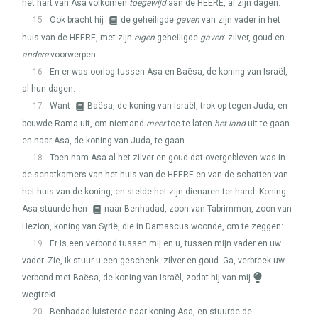
het hart van Asa volkomen
toegewijd
aan de
HEERE
, al zijn dagen.
15
Ook bracht hij
de geheiligde
gaven
van zijn vader in het
huis van de
HEERE
, met zijn
eigen
geheiligde
gaven
: zilver, goud en
andere
voorwerpen.
16
En er was oorlog tussen Asa en Baësa, de koning van Israël,
al hun dagen.
17
Want
Baësa, de koning van Israël, trok op tegen Juda, en
bouwde Rama uit, om niemand
meer
toe te laten
het land
uit te gaan
en naar Asa, de koning van Juda, te gaan.
18
Toen nam Asa al het zilver en goud dat overgebleven was in
de schatkamers van het huis van de
HEERE
en van de schatten van
het huis van de koning, en stelde het zijn dienaren ter hand. Koning
Asa stuurde hen
naar Benhadad, zoon van Tabrimmon, zoon van
Hezion, koning van Syrië, die in Damascus woonde, om te zeggen:
19
Er is een verbond tussen mij en u, tussen mijn vader en uw
vader. Zie, ik stuur u een geschenk: zilver en goud. Ga, verbreek uw
verbond met Baësa, de koning van Israël, zodat hij van mij
wegtrekt.
20
Benhadad luisterde naar koning Asa, en stuurde de