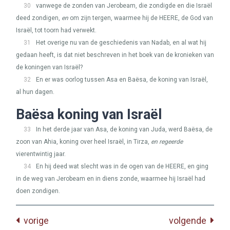
30
vanwege de zonden van Jerobeam, die zondigde en die Israël
deed zondigen,
en
om zijn tergen, waarmee hij de
HEERE
, de God van
Israël, tot toorn had verwekt.
31
Het overige nu van de geschiedenis van Nadab, en al wat hij
gedaan heeft, is dat niet beschreven in het boek van de kronieken van
de koningen van Israël?
32
En er was oorlog tussen Asa en Baësa, de koning van Israël,
al hun dagen.
Baësa koning van Israël
33
In het derde jaar van Asa, de koning van Juda, werd Baësa, de
zoon van Ahia, koning over heel Israël, in Tirza,
en regeerde
vierentwintig jaar.
34
En hij deed wat slecht was in de ogen van de
HEERE
, en ging
in de weg van Jerobeam en in diens zonde, waarmee hij Israël had
doen zondigen.
vorige
volgende