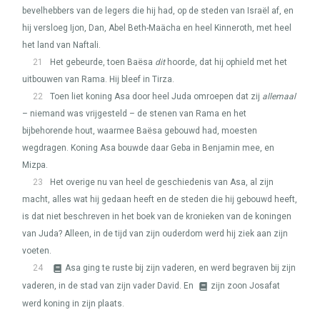
bevelhebbers van de legers die hij had, op de steden van Israël af, en
hij versloeg Ijon, Dan, Abel Beth-Maächa en heel Kinneroth, met heel
het land van Naftali.
21
Het gebeurde, toen Baësa
dit
hoorde, dat hij ophield met het
uitbouwen van Rama. Hij bleef in Tirza.
22
Toen liet koning Asa door heel Juda omroepen dat zij
allemaal
– niemand was vrijgesteld – de stenen van Rama en het
bijbehorende hout, waarmee Baësa gebouwd had, moesten
wegdragen. Koning Asa bouwde daar Geba in Benjamin mee, en
Mizpa.
23
Het overige nu van heel de geschiedenis van Asa, al zijn
macht, alles wat hij gedaan heeft en de steden die hij gebouwd heeft,
is dat niet beschreven in het boek van de kronieken van de koningen
van Juda? Alleen, in de tijd van zijn ouderdom werd hij ziek aan zijn
voeten.
24
Asa ging te ruste bij zijn vaderen, en werd begraven bij zijn
vaderen, in de stad van zijn vader David. En
zijn zoon Josafat
werd koning in zijn plaats.