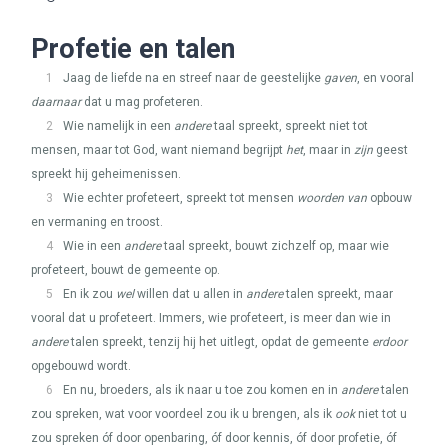
Profetie en talen
1
Jaag de liefde na en streef naar de geestelijke
gaven
, en vooral
daarnaar
dat u mag profeteren.
2
Wie namelijk in een
andere
taal spreekt, spreekt niet tot
mensen, maar tot God, want niemand begrijpt
het
, maar in
zijn
geest
spreekt hij geheimenissen.
3
Wie echter profeteert, spreekt tot mensen
woorden van
opbouw
en vermaning en troost.
4
Wie in een
andere
taal spreekt, bouwt zichzelf op, maar wie
profeteert, bouwt de gemeente op.
5
En ik zou
wel
willen dat u allen in
andere
talen spreekt, maar
vooral dat u profeteert. Immers, wie profeteert, is meer dan wie in
andere
talen spreekt, tenzij hij het uitlegt, opdat de gemeente
erdoor
opgebouwd wordt.
6
En nu, broeders, als ik naar u toe zou komen en in
andere
talen
zou spreken, wat voor voordeel zou ik u brengen, als ik
ook
niet tot u
zou spreken óf door openbaring, óf door kennis, óf door profetie, óf