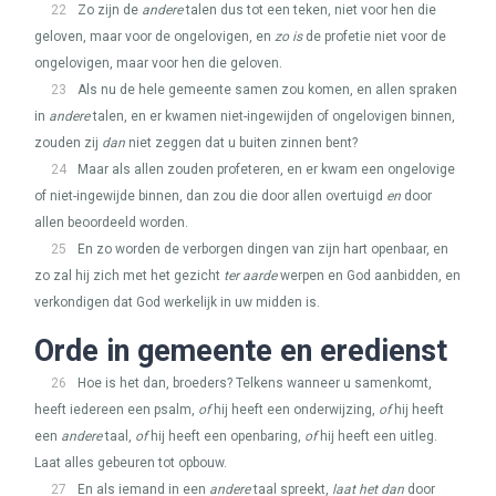
22
Zo zijn de
andere
talen dus tot een teken, niet voor hen die
geloven, maar voor de ongelovigen, en
zo is
de profetie niet voor de
ongelovigen, maar voor hen die geloven.
23
Als nu de hele gemeente samen zou komen, en allen spraken
in
andere
talen, en er kwamen niet-ingewijden of ongelovigen binnen,
zouden zij
dan
niet zeggen dat u buiten zinnen bent?
24
Maar als allen zouden profeteren, en er kwam een ongelovige
of niet-ingewijde binnen, dan zou die door allen overtuigd
en
door
allen beoordeeld worden.
25
En zo worden de verborgen dingen van zijn hart openbaar, en
zo zal hij zich met het gezicht
ter aarde
werpen en God aanbidden, en
verkondigen dat God werkelijk in uw midden is.
Orde in gemeente en eredienst
26
Hoe is het dan, broeders? Telkens wanneer u samenkomt,
heeft iedereen een psalm,
of
hij heeft een onderwijzing,
of
hij heeft
een
andere
taal,
of
hij heeft een openbaring,
of
hij heeft een uitleg.
Laat alles gebeuren tot opbouw.
27
En als iemand in een
andere
taal spreekt,
laat het dan
door