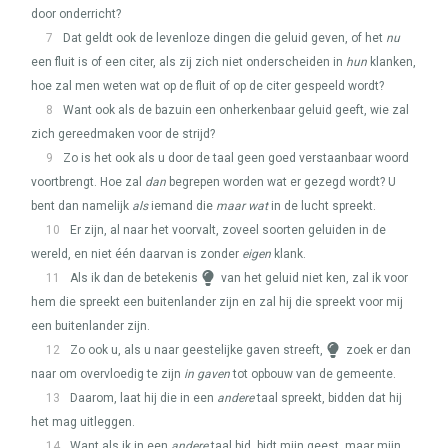
door onderricht?
7
Dat geldt ook de levenloze dingen die geluid geven, of het
nu
een fluit is of een citer, als zij zich niet onderscheiden in
hun
klanken,
hoe zal men weten wat op de fluit of op de citer gespeeld wordt?
8
Want ook als de bazuin een onherkenbaar geluid geeft, wie zal
zich gereedmaken voor de strijd?
9
Zo is het ook als u door de taal geen goed verstaanbaar woord
voortbrengt. Hoe zal
dan
begrepen worden wat er gezegd wordt? U
bent dan namelijk
als
iemand die
maar wat
in de lucht spreekt.
10
Er zijn, al naar het voorvalt, zoveel soorten geluiden in de
wereld, en niet één daarvan is zonder
eigen
klank.
11
Als ik dan de betekenis
van het geluid niet ken, zal ik voor
hem die spreekt een buitenlander zijn en zal hij die spreekt voor mij
een buitenlander zijn.
12
Zo ook u, als u naar geestelijke gaven streeft,
zoek er dan
naar om overvloedig te zijn
in gaven
tot opbouw van de gemeente.
13
Daarom, laat hij die in een
andere
taal spreekt, bidden dat hij
het mag uitleggen.
14
Want als ik in een
andere
taal bid, bidt mijn geest, maar mijn