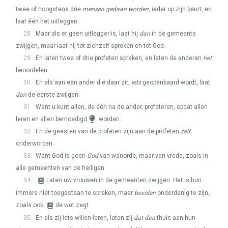
twee of hoogstens drie
mensen gedaan worden
, ieder op zijn beurt, en
laat één het uitleggen.
28
Maar als er geen uitlegger is, laat hij
dan
in de gemeente
zwijgen, maar laat hij tot zichzelf spreken en tot God.
29
En laten twee of drie profeten spreken, en laten de anderen
het
beoordelen.
30
En als aan een ander die daar zit,
iets
geopenbaard wordt, laat
dan
de eerste zwijgen.
31
Want u kunt allen, de één na de ander, profeteren, opdat allen
leren en allen bemoedigd
worden.
32
En de geesten van de profeten zijn aan de profeten
zelf
onderworpen.
33
Want God is geen
God
van wanorde, maar van vrede, zoals in
alle gemeenten van de heiligen.
34
Laten uw vrouwen in de gemeenten zwijgen. Het is hun
immers niet toegestaan te spreken, maar
bevolen
onderdanig te zijn,
zoals ook
de wet zegt.
35
En als zij iets willen leren, laten zij
dat dan
thuis aan hun