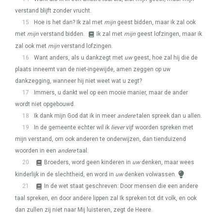
verstand blijft zonder vrucht.
15
Hoe is het dan? Ik zal met
mijn
geest bidden, maar ik zal ook
met
mijn
verstand bidden.
Ik zal met
mijn
geest lofzingen, maar ik
zal ook met
mijn
verstand lofzingen.
16
Want anders, als u dankzegt met
uw
geest, hoe zal hij die de
plaats inneemt van de niet-ingewijde, amen zeggen op uw
dankzegging, wanneer hij niet weet wat u zegt?
17
Immers, u dankt wel op een mooie manier, maar de ander
wordt niet opgebouwd.
18
Ik dank mijn God dat ik in meer
andere
talen spreek dan u allen.
19
In de gemeente echter wil ik
liever
vijf woorden spreken met
mijn verstand, om ook anderen te onderwijzen, dan tienduizend
woorden in een
andere
taal.
20
Broeders, word geen kinderen in
uw
denken, maar wees
kinderlijk in de slechtheid, en word in
uw
denken volwassen.
21
In de wet staat geschreven: Door mensen die een andere
taal spreken, en door andere lippen zal Ik spreken tot dit volk, en ook
dan zullen zij niet naar Mij luisteren, zegt de Heere.