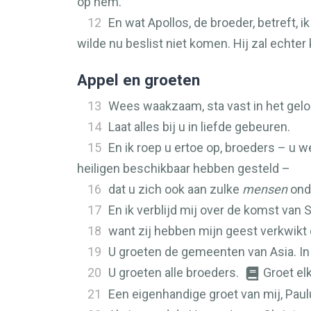
op hem.
12
En wat Apollos, de broeder, betreft,
wilde nu beslist niet komen. Hij zal echt
Appel en groeten
13
Wees waakzaam, sta vast in het gel
14
Laat alles bij u in liefde gebeuren.
15
En ik roep u ertoe op, broeders – u w
heiligen beschikbaar hebben gesteld –
16
dat u zich ook aan zulke
mensen
onde
17
En ik verblijd mij over de komst van
18
want zij hebben mijn geest verkwikt 
19
U groeten de gemeenten van Asia. In 
20
U groeten alle broeders.
Groet el
21
Een eigenhandige groet van mij, Paul