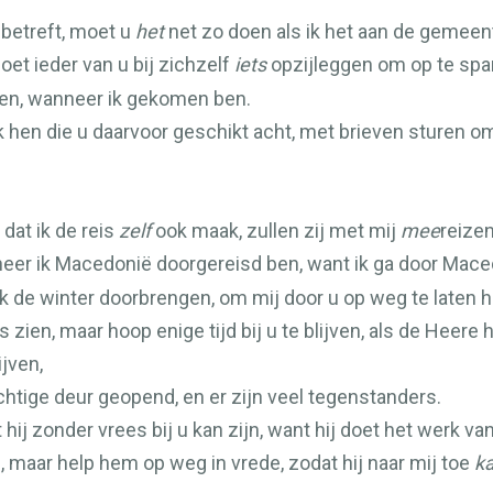
 betreft, moet u
het
net zo doen als ik het aan de gemeen
et ieder van u bij zichzelf
iets
opzijleggen om op te spar
n, wanneer ik gekomen ben.
 hen die u daarvoor geschikt acht, met brieven sturen 
dat ik de reis
zelf
ook maak, zullen zij met mij
mee
reizen
neer ik Macedonië doorgereisd ben, want ik ga door Mace
 ook de winter doorbrengen, om mij door u op weg te laten 
 zien, maar hoop enige tijd bij u te blijven, als de Heere 
ijven,
chtige deur geopend, en er zijn veel tegenstanders.
hij zonder vrees bij u kan zijn, want hij doet het werk van
 maar help hem op weg in vrede, zodat hij naar mij toe
k