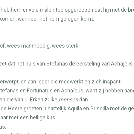
 ik heb hem er vele malen toe opgeroepen dat hij met de b
er komen, wanneer het hem gelegen komt.
oof, wees manmoedig, wees sterk.
eet dat het huis van Stefanas de eersteling van Achaje is 
rwerpt, en aan ieder die meewerkt en zich inspant.
 Stefanas en Fortunatus en Achaïcus, want zij hebben aa
en die van u. Erken zulke
mensen
dan.
de Heere groeten u hartelijk Aquila en Priscilla met de g
kaar met een heilige kus.
us.