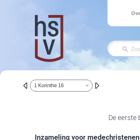
Ove
1 Korinthe 16
De eerste 
Inzameling voor medechristenen