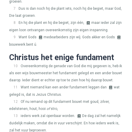
groeien.
7
Dus is dan noch hij die plant iets, noch hij die begiet, maar God,
Die laat groeien.
8
En hij die plant en hij die begiet, zijn één,
maar ieder zal zijn
eigen loon ontvangen overeenkomstig zijn eigen inspanning.
9
Want Gods
medearbeiders zijn wíj. Gods akker en Gods
bouwwerk bent ú.
Christus het enige fundament
10
Overeenkomstig de genade van God die mij gegeven is, heb ik
als een wijs bouwmeester het fundament gelegd en een ander bouwt
daarop. Ieder dient er echter op toe te zien hoe hij daarop bouwt.
11
Want niemand kan een ander fundament leggen dan
wat
gelegd is, dat is Jezus Christus.
12
Of nu iemand op dit fundament bouwt met goud, zilver,
edelstenen, hout, hooi
of
stro,
13
ieders werk zal openbaar worden.
De dag zal het namelijk
duidelijk maken, omdat die in vuur verschijnt. En hoe ieders werk is,
zal het vuur beproeven.