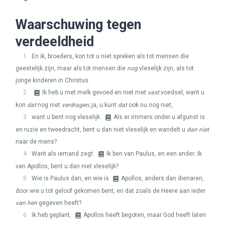
Waarschuwing tegen
verdeeldheid
1
En ik, broeders, kon tot u niet spreken als tot mensen die
geestelijk zijn, maar als tot mensen die
nog
vleselijk zijn, als tot
jonge kinderen in Christus.
2
Ik heb u met melk gevoed en niet met
vast
voedsel, want u
kon
dat
nog niet
verdragen
; ja, u kunt
dat
ook nu nog niet,
3
want u bent nog vleselijk.
Als er immers onder u afgunst is
en ruzie en tweedracht, bent u dan niet vleselijk en wandelt u
dan niet
naar de mens?
4
Want als iemand zegt:
Ik ben van Paulus, en een ander: Ik
van Apollos, bent u dan niet vleselijk?
5
Wie is Paulus dan, en wie is
Apollos, anders dan dienaren,
door wie u tot geloof gekomen bent, en dat zoals de Heere aan ieder
van hen
gegeven heeft?
6
Ik heb geplant,
Apollos heeft begoten, maar God heeft laten