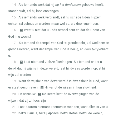
14
Als iemands werk dat hij
op het fundament
gebouwd heeft,
standhoudt, zal hij loon ontvangen.
15
Als iemands werk verbrandt, zal hij schade lijden. Hijzelf
echter zal behouden worden, maar wel zo: als door vuur heen.
16
Weet u niet dat u Gods tempel bent en dat de Geest van
God in u woont?
17
Als iemand de tempel van God te gronde richt, zal God hem te
gronde richten, want de tempel van God is heilig, en
deze tempel
bent
u.
18
Laat niemand zichzelf bedriegen. Als iemand onder u
denkt dat hij wijs is in deze wereld, laat hij dwaas worden, opdat hij
wijs zal worden.
19
Want de wijsheid van deze wereld is dwaasheid bij God, want
er staat geschreven:
Hij vangt de wijzen in hun sluwheid.
20
En opnieuw:
De Heere kent de overwegingen van de
wijzen, dat zij zinloos zijn.
21
Laat daarom niemand roemen in mensen, want alles is van u:
22
hetzij Paulus, hetzij Apollos, hetzij Kefas, hetzij de wereld,