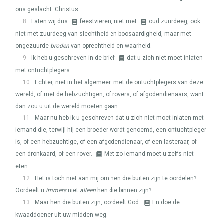
ons geslacht: Christus.
8
Laten wij dus
feestvieren, niet met
oud zuurdeeg, ook
niet met zuurdeeg van slechtheid en boosaardigheid, maar met
ongezuurde
broden
van oprechtheid en waarheid.
9
Ik heb u geschreven in de brief
dat u zich niet moet inlaten
met ontuchtplegers.
10
Echter, niet in het algemeen met de ontuchtplegers van deze
wereld, of met de hebzuchtigen, of rovers, of afgodendienaars, want
dan zou u uit de wereld moeten gaan.
11
Maar nu heb ik u geschreven dat u zich niet moet inlaten met
iemand die, terwijl hij een broeder wordt genoemd, een ontuchtpleger
is, of een hebzuchtige, of een afgodendienaar, of een lasteraar, of
een dronkaard, of een rover.
Met zo iemand moet u zelfs niet
eten.
12
Het is toch niet aan mij om hen die buiten zijn te oordelen?
Oordeelt u
immers
niet
alleen
hen die binnen zijn?
13
Maar hen die buiten zijn, oordeelt God.
En doe de
kwaaddoener uit uw midden weg.