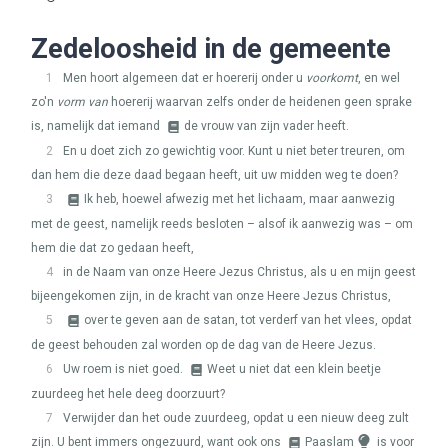
Zedeloosheid in de gemeente
1
Men hoort algemeen dat er hoererij onder u
voorkomt
, en wel
zo'n
vorm van
hoererij waarvan zelfs onder de heidenen geen sprake
is, namelijk dat iemand
de vrouw van zijn vader heeft.
2
En u doet zich zo gewichtig voor. Kunt u niet beter treuren, om
dan hem die deze daad begaan heeft, uit uw midden weg te doen?
3
Ik heb, hoewel afwezig met het lichaam, maar aanwezig
met de geest, namelijk reeds besloten – alsof ik aanwezig was – om
hem die dat zo gedaan heeft,
4
in de Naam van onze Heere Jezus Christus, als u en mijn geest
bijeengekomen zijn, in de kracht van onze Heere Jezus Christus,
5
over te geven aan de satan, tot verderf van het vlees, opdat
de geest behouden zal worden op de dag van de Heere Jezus.
6
Uw roem is niet goed.
Weet u niet dat een klein beetje
zuurdeeg het hele deeg doorzuurt?
7
Verwijder dan het oude zuurdeeg, opdat u een nieuw deeg zult
zijn. U bent immers ongezuurd, want ook ons
Paaslam
is voor