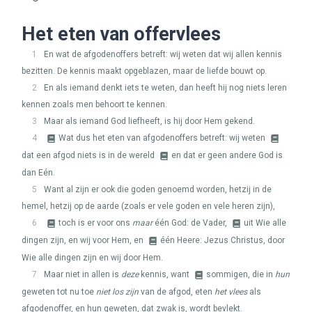
Het eten van offervlees
1
En wat de afgodenoffers betreft: wij weten dat wij allen kennis
bezitten. De kennis maakt opgeblazen, maar de liefde bouwt op.
2
En als iemand denkt iets te weten, dan heeft hij nog niets leren
kennen zoals men behoort te kennen.
3
Maar als iemand God liefheeft, is hij door Hem gekend.
4
Wat dus het eten van afgodenoffers betreft: wij weten
dat een afgod niets is in de wereld
en dat er geen andere God is
dan Eén.
5
Want al zijn er ook die goden genoemd worden, hetzij in de
hemel, hetzij op de aarde (zoals er vele goden en vele heren zijn),
6
toch is er voor ons
maar
één God: de Vader,
uit Wie alle
dingen zijn, en wij voor Hem, en
één Heere: Jezus Christus, door
Wie alle dingen zijn en wij door Hem.
7
Maar niet in allen is
deze
kennis, want
sommigen, die in
hun
geweten tot nu toe
niet los zijn
van de afgod, eten
het vlees
als
afgodenoffer, en hun geweten, dat zwak is, wordt bevlekt.