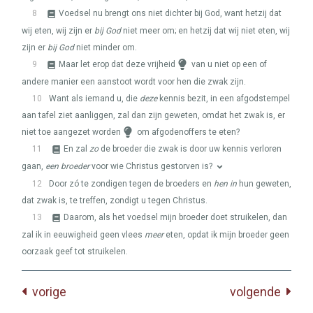
8
Voedsel nu brengt ons niet dichter bij God, want hetzij dat
wij eten, wij zijn er
bij God
niet meer om; en hetzij dat wij niet eten, wij
zijn er
bij God
niet minder om.
9
Maar let erop dat deze vrijheid
van u niet op een of
andere manier een aanstoot wordt voor hen die zwak zijn.
10
Want als iemand u, die
deze
kennis bezit, in een afgodstempel
aan tafel ziet aanliggen, zal dan zijn geweten, omdat het zwak is, er
niet toe aangezet worden
om afgodenoffers te eten?
11
En zal
zo
de broeder die zwak is door uw kennis verloren
gaan,
een broeder
voor wie Christus gestorven is?
12
Door zó te zondigen tegen de broeders en
hen in
hun geweten,
dat zwak is, te treffen, zondigt u tegen Christus.
13
Daarom, als het voedsel mijn broeder doet struikelen, dan
zal ik in eeuwigheid geen vlees
meer
eten, opdat ik mijn broeder geen
oorzaak geef tot struikelen.
vorige
volgende