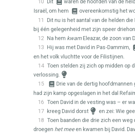
10
Dit
waren de hoofden van de held
Israël, om hem
overeenkomstig het w
11
Dit nu is het aantal van de helden d
bij één gelegenheid met zijn speer drieho
12
Na hem
kwam
Eleazar, de zoon van 
13
Hij was met David in Pas-Dammim,
en het volk vluchtte voor de Filistijnen.
14
Toen stelden zij zich op midden op 
verlossing.
15
Drie van de dertig hoofdmannen gi
had zijn kamp opgeslagen in het dal Refaï
16
Toen David in de vesting was – er wa
17
kreeg David dorst
en zei: Wie geef
18
Toen baanden die drie zich een weg do
droegen
het mee
en kwamen bij David. Davi