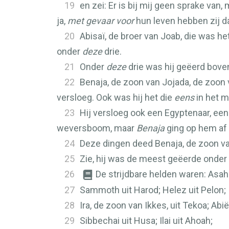
19
en zei: Er is bij mij geen sprake van,
ja,
met gevaar voor
hun leven hebben zij d
20
Abisaï, de broer van Joab, die was h
onder
deze
drie.
21
Onder
deze
drie was hij geëerd boven
22
Benaja, de zoon van Jojada, de zoon 
versloeg. Ook was hij het die
eens
in het m
23
Hij versloeg ook een Egyptenaar, een 
weversboom, maar
Benaja
ging op hem af 
24
Deze dingen deed Benaja, de zoon va
25
Zie, hij was de meest geëerde onder de
26
De strijdbare helden waren: Asah
27
Sammoth uit Harod; Helez uit Pelon;
28
Ira, de zoon van Ikkes, uit Tekoa; Abi
29
Sibbechai uit Husa; Ilai uit Ahoah;