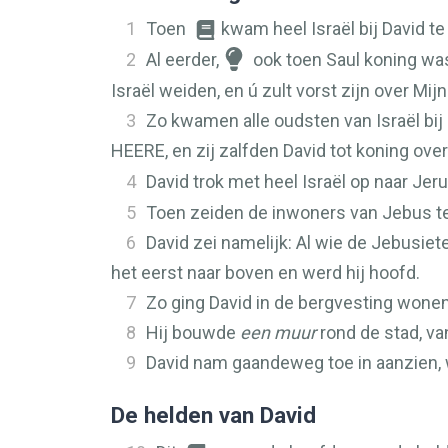
1
Toen
kwam heel Israël bij David te
2
Al eerder,
ook toen Saul koning wa
Israël weiden, en ú zult vorst zijn over Mijn 
3
Zo kwamen alle oudsten van Israël bij
HEERE
, en zij zalfden David tot koning over
4
David trok met heel Israël op naar Jer
5
Toen zeiden de inwoners van Jebus tege
6
David zei namelijk: Al wie de Jebusie
het eerst naar boven en werd hij hoofd.
7
Zo ging David in de bergvesting wone
8
Hij bouwde
een muur
rond de stad, va
9
David nam gaandeweg toe in aanzien,
De helden van David