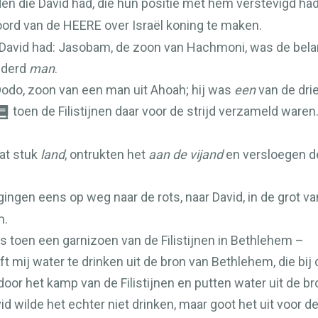
en die David had, die hun positie mét hem verstevigd ha
oord van de
HEERE
over Israël koning te maken.
ie David had: Jasobam, de zoon van Hachmoni, was de bela
nderd
man
.
Dodo, zoon van een man uit Ahoah; hij was
een
van de drie
toen de Filistijnen daar voor de strijd verzameld waren
dat stuk
land
, ontrukten het
aan de vijand
en versloegen de
ngen eens op weg naar de rots, naar David, in de grot van
m.
s toen een garnizoen van de Filistijnen in Bethlehem –
t mij water te drinken uit de bron van Bethlehem, die bij d
or het kamp van de Filistijnen en putten water uit de bron
d wilde het echter niet drinken, maar goot het uit voor d