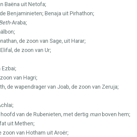
an Baëna uit Netofa;
n de Benjaminieten; Benaja uit Pirhathon;
Beth
-Araba;
aälbon;
athan, de zoon van Sage, uit Harar;
Elifal, de zoon van Ur;
 Ezbai;
 zoon van Hagri;
th, de wapendrager van Joab, de zoon van Zeruja;
chlai;
, hoofd van de Rubenieten, met dertig
man
boven hem;
at uit Methen;
de zoon van Hotham uit Aroër;