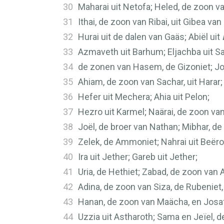
30
Maharai uit Netofa; Heled, de zoon v
31
Ithai, de zoon van Ribai, uit Gibea va
32
Hurai uit de dalen van Gaäs; Abiël uit
33
Azmaveth uit Barhum; Eljachba uit S
34
de zonen van Hasem, de Gizoniet; Jon
35
Ahiam, de zoon van Sachar, uit Harar; 
36
Hefer uit Mechera; Ahia uit Pelon;
37
Hezro uit Karmel; Naärai, de zoon van
38
Joël, de broer van Nathan; Mibhar, de
39
Zelek, de Ammoniet; Nahrai uit Beëro
40
Ira uit Jether; Gareb uit Jether;
41
Uria, de Hethiet; Zabad, de zoon van A
42
Adina, de zoon van Siza, de Rubeniet
43
Hanan, de zoon van Maächa, en Josaf
44
Uzzia uit Astharoth; Sama en Jeïel, 