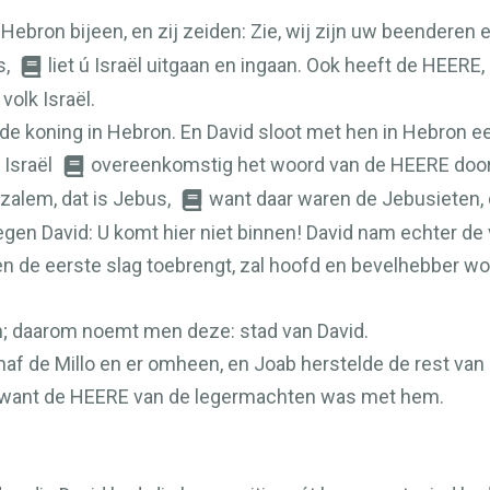
 Hebron bijeen, en zij zeiden: Zie, wij zijn uw beenderen 
s,
liet ú Israël uitgaan en ingaan. Ook heeft de
HEERE
,
volk Israël.
 de koning in Hebron. En David sloot met hen in Hebron 
 Israël
overeenkomstig het woord van de
HEERE
door
uzalem, dat is Jebus,
want daar waren de Jebusieten, 
n David: U komt hier niet binnen! David nam echter de ves
ten de eerste slag toebrengt, zal hoofd en bevelhebber w
n; daarom noemt men deze: stad van David.
naf de Millo en er omheen, en Joab herstelde de rest van 
 want de
HEERE
van de legermachten was met hem.