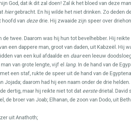
 mijn God, dat ik dit zal doen! Zal ik het bloed van deze 
at
hier
gebracht. En hij wilde het niet drinken. Zo deden d
et hoofd van
deze
drie. Hij zwaaide zijn speer over drieh
 de twee. Daarom was hij hun tot bevelhebber. Hij reikte 
van een dappere man, groot van daden, uit Kabzeël. Hij 
idden van een kuil afdaalde en
daar
een leeuw doodsloeg,
man van grote lengte, vijf el
lang
. In de hand van de Egy
met een staf, rukte de speer uit de hand van de Egypte
n Jojada; daarom had hij een naam onder de drie helden.
 dertig, maar hij reikte niet tot dat
eerste
drietal. David 
el, de broer van Joab; Elhanan, de zoon van Dodo, uit Bet
ëzer uit Anathoth;