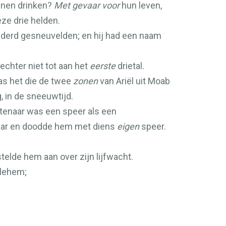
mannen drinken?
Met gevaar voor
hun leven,
eze drie helden.
onderd gesneuvelden; en hij had een naam
echter niet tot aan het
eerste
drietal.
was het die de twee
zonen
van Ariël uit Moab
 in de sneeuwtijd.
ptenaar was een speer als een
naar en doodde hem met diens
eigen
speer.
stelde hem aan over zijn lijfwacht.
hlehem;