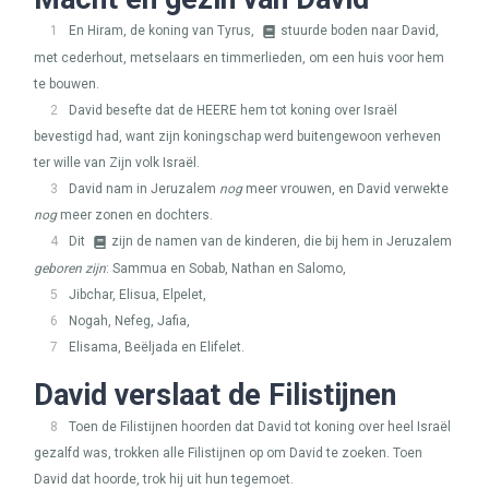
1
En Hiram, de koning van Tyrus,
stuurde boden naar David,
met cederhout, metselaars en timmerlieden, om een huis voor hem
te bouwen.
2
David besefte dat de
HEERE
hem tot koning over Israël
bevestigd had, want zijn koningschap werd buitengewoon verheven
ter wille van Zijn volk Israël.
3
David nam in Jeruzalem
nog
meer vrouwen, en David verwekte
nog
meer zonen en dochters.
4
Dit
zijn de namen van de kinderen, die bij hem in Jeruzalem
geboren zijn
: Sammua en Sobab, Nathan en Salomo,
5
Jibchar, Elisua, Elpelet,
6
Nogah, Nefeg, Jafia,
7
Elisama, Beëljada en Elifelet.
David verslaat de Filistijnen
8
Toen de Filistijnen hoorden dat David tot koning over heel Israël
gezalfd was, trokken alle Filistijnen op om David te zoeken. Toen
David dat hoorde, trok hij uit hun tegemoet.