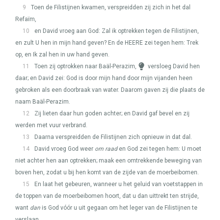
9
Toen de Filistijnen kwamen, verspreidden zij zich in het dal
Refaïm,
10
en David vroeg aan God: Zal ik optrekken tegen de Filistijnen,
en zult U hen in mijn hand geven? En de
HEERE
zei tegen hem: Trek
op, en Ik zal hen in uw hand geven.
11
Toen zij optrokken naar Baäl-Perazim,
versloeg David hen
daar; en David zei: God is door mijn hand door mijn vijanden heen
gebroken als een doorbraak van water. Daarom gaven zij die plaats de
naam Baäl-Perazim.
12
Zij lieten daar hun goden achter; en David gaf bevel en zij
werden met vuur verbrand.
13
Daarna verspreidden de Filistijnen zich opnieuw in dat dal.
14
David vroeg God weer
om raad
en God zei tegen hem: U moet
niet achter hen aan optrekken; maak een omtrekkende beweging van
boven hen, zodat u bij hen komt van de zijde van de moerbeibomen.
15
En laat het gebeuren, wanneer u het geluid van voetstappen in
de toppen van de moerbeibomen hoort, dat u dan uittrekt ten strijde,
want
dan
is God vóór u uit gegaan om het leger van de Filistijnen te
verslaan.