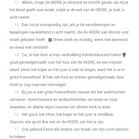
12
Alleen, moge de
HEERE
je verstand en inzicht geven, als Hij je
het bevel geeft over Israël, zodat je de wet van de
HEERE
, je God, in
acht neemt.
13
Dan zul je voorspoedig zijn, als je de verordeningen en
bepalingen nauwlettend in acht neemt, die de
HEERE
aan Mozes voor
Israël geboden heeft.
Wees sterk en moedig, wees niet bevreesd
en wees niet ontsteld!
14
Zie, ik heb door
al
mijn verdrukking honderdduizend talent
goud gereedgemaakt voor het huis van de
HEERE
, en een miljoen
talent zilver; het koper en het ijzer is niet te wegen, want het is er in
grote hoeveelheid. Ik heb ook hout en stenen gereedgemaakt; daar
moet je
nog meer
aan toevoegen.
15
Bij jou is een grote hoeveelheid
mensen
die het werk kunnen
uitvoeren: steenhouwers en ambachtslieden
die
steen en hout
bewerken
, en allerlei wijze
mannen
om allerlei werk
te doen
.
16
Het goud, het zilver, het koper en het ijzer is ontelbaar.
Daarom
, sta op en doe
het
, en de
HEERE
zal met je zijn.
17
Ook gebood David alle leiders van Israël, om zijn zoon Salomo
te helpen.