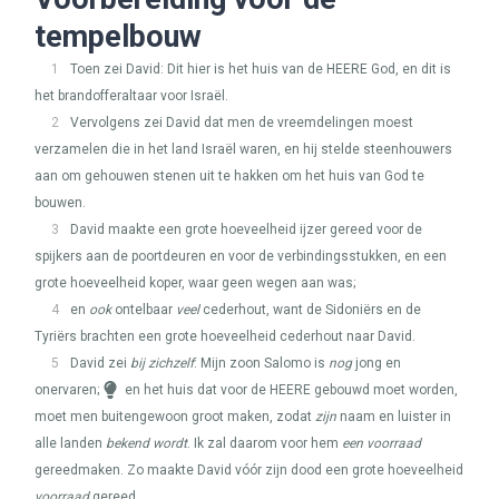
tempelbouw
1
Toen zei David: Dit hier is het huis van de
HEERE
God, en dit is
het brandofferaltaar voor Israël.
2
Vervolgens zei David dat men de vreemdelingen moest
verzamelen die in het land Israël waren, en hij stelde steenhouwers
aan om gehouwen stenen uit te hakken om het huis van God te
bouwen.
3
David maakte een grote hoeveelheid ijzer gereed voor de
spijkers aan de poortdeuren en voor de verbindingsstukken, en een
grote hoeveelheid koper, waar geen wegen aan was;
4
en
ook
ontelbaar
veel
cederhout, want de Sidoniërs en de
Tyriërs brachten een grote hoeveelheid cederhout naar David.
5
David zei
bij zichzelf
: Mijn zoon Salomo is
nog
jong en
onervaren;
en het huis dat voor de
HEERE
gebouwd moet worden,
moet men buitengewoon groot maken, zodat
zijn
naam en luister in
alle landen
bekend wordt
. Ik zal daarom voor hem
een voorraad
gereedmaken. Zo maakte David vóór zijn dood een grote hoeveelheid
voorraad
gereed.