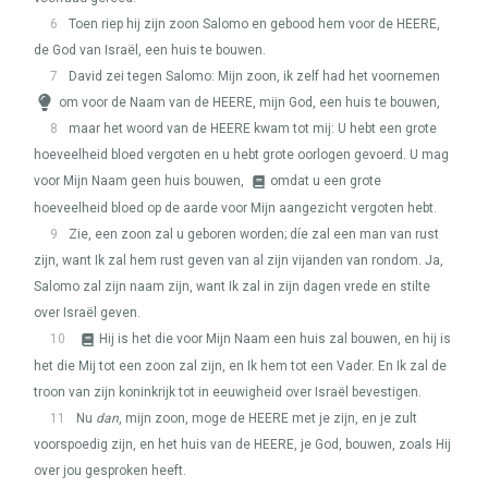
6
Toen riep hij zijn zoon Salomo en gebood hem voor de
HEERE
,
de God van Israël, een huis te bouwen.
7
David zei tegen Salomo: Mijn zoon, ik zelf had het voornemen
om voor de Naam van de
HEERE
, mijn God, een huis te bouwen,
8
maar het woord van de
HEERE
kwam tot mij: U hebt een grote
hoeveelheid bloed vergoten en u hebt grote oorlogen gevoerd. U mag
voor Mijn Naam geen huis bouwen,
omdat u een grote
hoeveelheid bloed op de aarde voor Mijn aangezicht vergoten hebt.
9
Zie, een zoon zal u geboren worden; díe zal een man van rust
zijn, want Ik zal hem rust geven van al zijn vijanden van rondom. Ja,
Salomo zal zijn naam zijn, want Ik zal in zijn dagen vrede en stilte
over Israël geven.
10
Hij is het die voor Mijn Naam een huis zal bouwen, en hij is
het die Mij tot een zoon zal zijn, en Ik hem tot een Vader. En Ik zal de
troon van zijn koninkrijk tot in eeuwigheid over Israël bevestigen.
11
Nu
dan
, mijn zoon, moge de
HEERE
met je zijn, en je zult
voorspoedig zijn, en het huis van de
HEERE
, je God, bouwen, zoals Hij
over jou gesproken heeft.