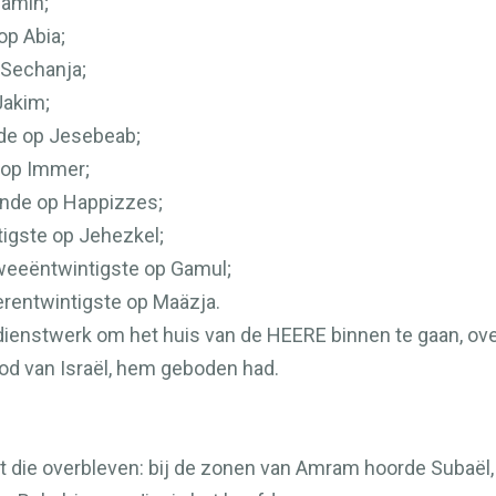
jamin;
op Abia;
 Sechanja;
Jakim;
nde op Jesebeab;
e op Immer;
iende op Happizzes;
tigste op Jehezkel;
tweeëntwintigste op Gamul;
ierentwintigste op Maäzja.
dienstwerk om het huis van de
HEERE
binnen te gaan, ov
God van Israël, hem geboden had.
t die overbleven: bij de zonen van Amram hoorde Subaël,