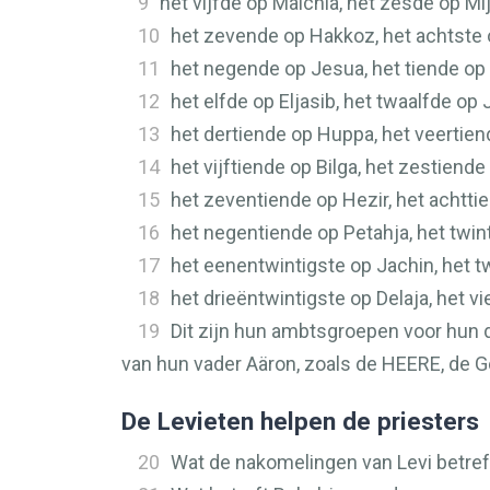
9
het vijfde op Malchia, het zesde op Mi
10
het zevende op Hakkoz, het achtste 
11
het negende op Jesua, het tiende op
12
het elfde op Eljasib, het twaalfde op 
13
het dertiende op Huppa, het veertie
14
het vijftiende op Bilga, het zestiend
15
het zeventiende op Hezir, het achtt
16
het negentiende op Petahja, het twin
17
het eenentwintigste op Jachin, het 
18
het drieëntwintigste op Delaja, het v
19
Dit zijn hun ambtsgroepen voor hun 
van hun vader Aäron, zoals de
HEERE
, de 
De Levieten helpen de priesters
20
Wat de nakomelingen van Levi betref