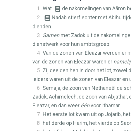
1
Wat
de nakomelingen van Aäron be
2
Nadab stierf echter met Abihu tij
dienden.
3
Samen
met Zadok uit de nakomelingen 
dienstwerk voor hun ambtsgroep.
4
Van de zonen van Eleazar werden er m
van de zonen van Eleazar waren er
namelij
5
Zij deelden hen in door het lot, zowel 
leiders waren uit de zonen van Eleazar en 
6
Semaja, de zoon van Nethaneël de schri
Zadok, Achimelech, de zoon van Abjathar, 
Eleazar, en dan weer
één
voor Ithamar.
7
Het eerste lot kwam uit op Jojarib, he
8
het derde op Harim, het vierde op Seo