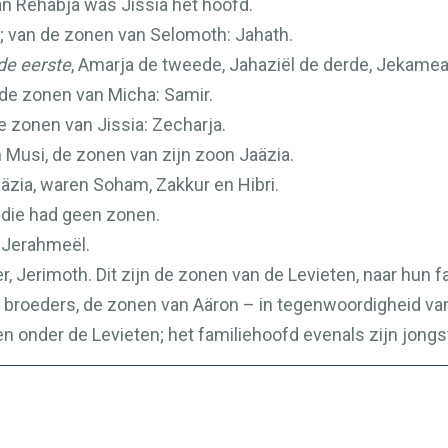
an Rehabja was Jissia het hoofd.
h; van de zonen van Selomoth: Jahath.
de eerste
, Amarja de tweede, Jahaziël de derde, Jekamea
 de zonen van Micha: Samir.
e zonen van Jissia: Zecharja.
 Musi, de zonen van zijn zoon Jaäzia.
äzia, waren Soham, Zakkur en Hibri.
n die had geen zonen.
s Jerahmeël.
 Jerimoth. Dit zijn de zonen van de Levieten, naar hun fa
un broeders, de zonen van Aäron – in tegenwoordigheid va
n onder de Levieten; het familiehoofd evenals zijn jongs