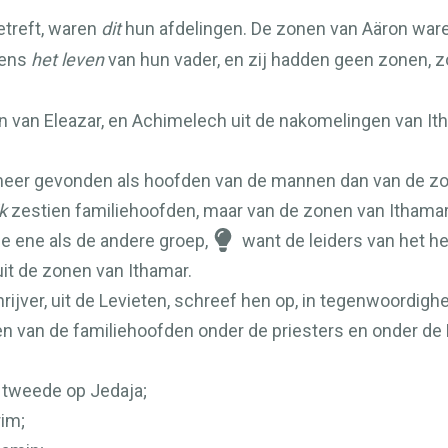
treft, waren
dit
hun afdelingen. De zonen van Aäron waren
dens
het leven
van hun vader, en zij hadden geen zonen, zo
van Eleazar, en Achimelech uit de nakomelingen van Itha
eer gevonden als hoofden van de mannen dan van de zone
k
zestien familiehoofden, maar van de zonen van Ithamar
de ene als de andere groep,
want de leiders van het h
uit de zonen van Ithamar.
jver, uit de Levieten, schreef hen op, in tegenwoordighei
en van de familiehoofden onder de priesters en onder de
t tweede op Jedaja;
rim;