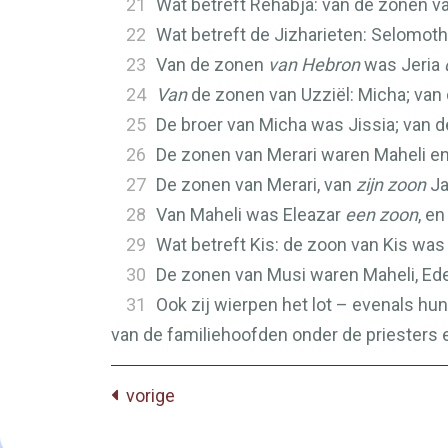
21
Wat betreft Rehabja: van de zonen v
22
Wat betreft de Jizharieten: Selomot
23
Van de zonen
van Hebron
was Jeria
24
Van
de zonen van Uzziël: Micha; van
25
De broer van Micha was Jissia; van d
26
De zonen van Merari waren Maheli en
27
De zonen van Merari, van
zijn zoon
Ja
28
Van Maheli was Eleazar
een zoon
, e
29
Wat betreft Kis: de zoon van Kis wa
30
De zonen van Musi waren Maheli, Eder,
31
Ook zij wierpen het lot – evenals h
van de familiehoofden onder de priesters e
vorige