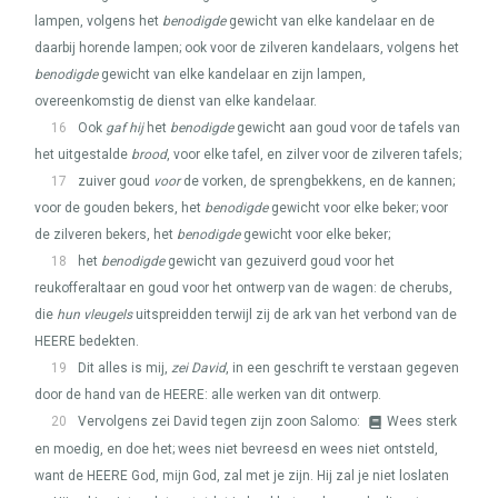
lampen, volgens het
benodigde
gewicht van elke kandelaar en de
daarbij horende lampen; ook voor de zilveren kandelaars, volgens het
benodigde
gewicht van elke kandelaar en zijn lampen,
overeenkomstig de dienst van elke kandelaar.
16
Ook
gaf hij
het
benodigde
gewicht aan goud voor de tafels van
het uitgestalde
brood
, voor elke tafel, en zilver voor de zilveren tafels;
17
zuiver goud
voor
de vorken, de sprengbekkens, en de kannen;
voor de gouden bekers, het
benodigde
gewicht voor elke beker; voor
de zilveren bekers, het
benodigde
gewicht voor elke beker;
18
het
benodigde
gewicht van gezuiverd goud voor het
reukofferaltaar en goud voor het ontwerp van de wagen: de cherubs,
die
hun vleugels
uitspreidden terwijl zij de ark van het verbond van de
HEERE
bedekten.
19
Dit alles is mij,
zei David
, in een geschrift te verstaan gegeven
door de hand van de
HEERE
: alle werken van dit ontwerp.
20
Vervolgens zei David tegen zijn zoon Salomo:
Wees sterk
en moedig, en doe het; wees niet bevreesd en wees niet ontsteld,
want de
HEERE
God, mijn God, zal met je zijn. Hij zal je niet loslaten