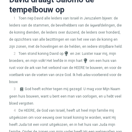
tempelbouw op
1
Toen riep David alle leiders van Israël in Jeruzalem bijeen: de
leiders van de stammen, de bevelhebbers van de
leger
afdelingen, die
de koning dienden, de leiders over duizend, de leiders over honderd,
de opzichters van alle bezittingen en van het vee van de koning en
zijn zonen, met de hovelingen en de helden, en iedere strijdbare held.
2
Toen stond koning David op
en zei: Luister naar mij, mijn
broeders, en mijn volk! Het leefde in mijn hart
om een huis van
rust voor de ark van het verbond van de
HEERE
te bouwen, en voor de
voetbank van de voeten van onze God. Ik heb
alles
voorbereid voor de
bouw.
3
God heeft echter tegen mij gezegd: U mag voor Mijn Naam
geen huis bouwen, want u bent een man van oorlogen, en u hebt veel
bloed vergoten.
4
De
HEERE
, de God van Israël, heeft uit heel mijn familie mij
uitgekozen om voor eeuwig over Israël koning te worden, want Hij
heeft Juda tot een vorst uitgekozen, en in het huis van Juda mijn
familie. Onder de zonen van mijn vader heeft Hij een welgevallen aan