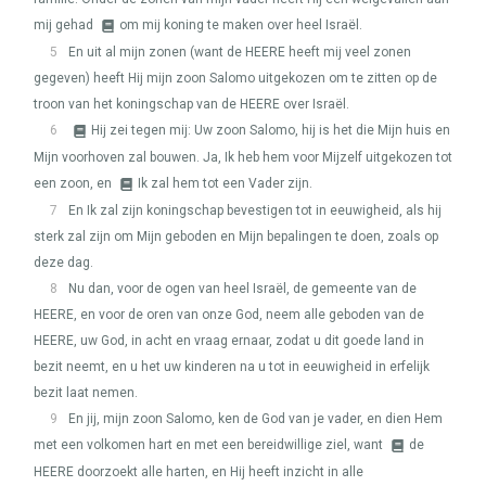
mij gehad
om mij koning te maken over heel Israël.
5
En uit al mijn zonen (want de
HEERE
heeft mij veel zonen
gegeven) heeft Hij mijn zoon Salomo uitgekozen om te zitten op de
troon van het koningschap van de
HEERE
over Israël.
6
Hij zei tegen mij: Uw zoon Salomo, hij is het die Mijn huis en
Mijn voorhoven zal bouwen. Ja, Ik heb hem voor Mijzelf uitgekozen tot
een zoon, en
Ik zal hem tot een Vader zijn.
7
En Ik zal zijn koningschap bevestigen tot in eeuwigheid, als hij
sterk zal zijn om Mijn geboden en Mijn bepalingen te doen, zoals op
deze dag.
8
Nu dan, voor de ogen van heel Israël, de gemeente van de
HEERE
, en voor de oren van onze God, neem alle geboden van de
HEERE
, uw God, in acht en vraag ernaar, zodat u dit goede land in
bezit neemt, en u het uw kinderen na u tot in eeuwigheid in erfelijk
bezit laat nemen.
9
En jij, mijn zoon Salomo, ken de God van je vader, en dien Hem
met een volkomen hart en met een bereidwillige ziel, want
de
HEERE
doorzoekt alle harten, en Hij heeft inzicht in alle