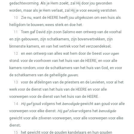
gedachtevorming. Als je Hem zoekt, zal Hij door jou gevonden
worden, maar als je Hem verlaat, zal Hij je voor eeuwig verstoten.
10
Zie nu, want de
HEERE
heeft jou uitgekozen om een huis als
heiligdom te bouwen; wees sterk en doe het.
11
Toen gaf David zijn zoon Salomo een ontwerp van de voorhal
en zijn gebouwen, zijn schatkamers, zijn bovenvertrekken, zijn
binnenste kamers, en van het vertrek voor het verzoendeksel;
12
en een ontwerp van alles wat hem door de Geest
voor ogen
stond: voor de voorhoven van het huis van de
HEERE
, en voor alle
kamers rondom; voor de schatkamers van het huis van God, en voor
de schatkamers van de geheiligde
gaven
;
13
voor de afdelingen van de priesters en de Levieten, voor al het
werk voor de dienst van het huis van de
HEERE
en voor alle
voorwerpen voor de dienst van het huis van de
HEERE
.
14
Hij gaf
goud volgens het
benodigde
gewicht aan goud voor alle
voorwerpen voor elke dienst.
Hij gaf zilver
volgens het
benodigde
gewicht voor alle zilveren voorwerpen, voor alle voorwerpen voor elke
dienst;
15
het gewicht voor de gouden kandelaars en hun gouden