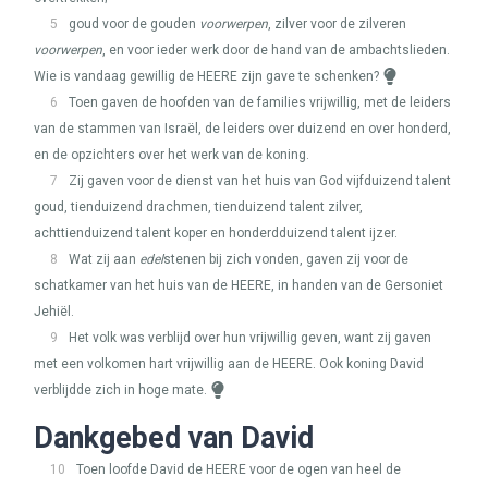
5
goud voor de gouden
voorwerpen
, zilver voor de zilveren
voorwerpen
, en voor ieder werk door de hand van de ambachtslieden.
Wie is vandaag gewillig de
HEERE
zijn gave te schenken?
6
Toen gaven de hoofden van de families vrijwillig, met de leiders
van de stammen van Israël, de leiders over duizend en over honderd,
en de opzichters over het werk van de koning.
7
Zij gaven voor de dienst van het huis van God vijfduizend talent
goud, tienduizend drachmen, tienduizend talent zilver,
achttienduizend talent koper en honderdduizend talent ijzer.
8
Wat zij aan
edel
stenen bij zich vonden, gaven zij voor de
schatkamer van het huis van de
HEERE
, in handen van de Gersoniet
Jehiël.
9
Het volk was verblijd over hun vrijwillig geven, want zij gaven
met een volkomen hart vrijwillig aan de
HEERE
. Ook koning David
verblijdde zich in hoge mate.
Dankgebed van David
10
Toen loofde David de
HEERE
voor de ogen van heel de