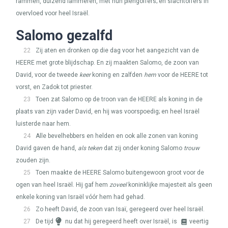
rammen, duizend lammeren, met hun plengoffers; en slachtoffers in
overvloed voor heel Israël.
Salomo gezalfd
22
Zij aten en dronken op die dag voor het aangezicht van de
HEERE
met grote blijdschap. En zij maakten Salomo, de zoon van
David, voor de tweede
keer
koning en zalfden
hem
voor de
HEERE
tot
vorst, en Zadok tot priester.
23
Toen zat Salomo op de troon van de
HEERE
als koning in de
plaats van zijn vader David, en hij was voorspoedig; en heel Israël
luisterde naar hem.
24
Alle bevelhebbers en helden en ook alle zonen van koning
David gaven de hand,
als teken
dat zij onder koning Salomo
trouw
zouden zijn.
25
Toen maakte de
HEERE
Salomo buitengewoon groot voor de
ogen van heel Israël. Hij gaf hem
zoveel
koninklijke majesteit als geen
enkele koning van Israël vóór hem had gehad.
26
Zo heeft David, de zoon van Isaï, geregeerd over heel Israël.
27
De tijd
nu dat hij geregeerd heeft over Israël, is
veertig