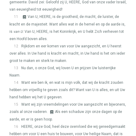
gemeente. David zei: Geloofd zij U,
HEERE
, God van onze vader Israël,
van eeuwigheid tot eeuwigheid!
11
Van U,
HEERE
, is de grootheid, de macht, de luister, de
kracht en de majesteit. Want alles wat in de hemel en op de aarde is,
is
van U
. Van U,
HEERE
, is het Koninkrijk, en U hebt Zich verheven tot
een Hoofd boven alles.
12
Rijkdom en eer komen van voor Uw aangezicht, en U heerst
over alles. In Uw hand is kracht en macht, in Uw hand is het om ieder
groot te maken en sterk te maken.
13
Nu dan, o onze God, wij loven U en prijzen Uw luisterrijke
Naam.
14
Want wie ben ik, en wat is mijn volk, dat wij de kracht zouden
hebben om vrijwillig te geven zoals dit? Want van U is alles, en uit Uw
hand hebben wij het U gegeven.
15
Want wij zijn vreemdelingen voor Uw aangezicht en bijwoners,
zoals al onze vaderen.
Als een schaduw zijn onze dagen op de
aarde, en er is geen hoop.
16
HEERE
, onze God, heel deze overvloed die wij gereedgemaakt
hebben om voor U een huis te bouwen, voor Uw heilige Naam, dat is