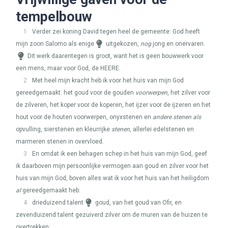
tempelbouw
1
Verder zei koning David tegen heel de gemeente: God heeft
mijn zoon Salomo als enige
uitgekozen,
nog
jong en onervaren.
Dit werk daarentegen is groot, want het is geen bouwwerk voor
een mens, maar voor God, de
HEERE
.
2
Met heel mijn kracht heb ik voor het huis van mijn God
gereedgemaakt: het goud voor de gouden
voorwerpen
, het zilver voor
de zilveren, het koper voor de koperen, het ijzer voor de ijzeren en het
hout voor de houten voorwerpen, onyxstenen en
andere stenen als
opvulling, sierstenen en kleurrijke
stenen
, allerlei edelstenen en
marmeren stenen in overvloed.
3
En omdat ik een behagen schep in het huis van mijn God, geef
ik daarboven mijn persoonlijke vermogen aan goud en zilver voor het
huis van mijn God, boven alles wat ik voor het huis van het heiligdom
al
gereedgemaakt heb:
4
drieduizend talent
goud, van het goud van Ofir, en
zevenduizend talent gezuiverd zilver om de muren van de huizen te
overtrekken;