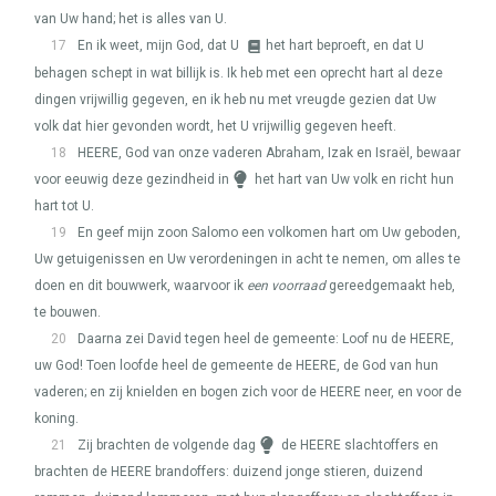
van Uw hand; het is alles van U.
17
En ik weet, mijn God, dat U
het hart beproeft, en dat U
behagen schept in wat billijk is. Ik heb met een oprecht hart al deze
dingen vrijwillig gegeven, en ik heb nu met vreugde gezien dat Uw
volk dat hier gevonden wordt, het U vrijwillig gegeven heeft.
18
HEERE
, God van onze vaderen Abraham, Izak en Israël, bewaar
voor eeuwig deze gezindheid in
het hart van Uw volk en richt hun
hart tot U.
19
En geef mijn zoon Salomo een volkomen hart om Uw geboden,
Uw getuigenissen en Uw verordeningen in acht te nemen, om alles te
doen en dit bouwwerk, waarvoor ik
een voorraad
gereedgemaakt heb,
te bouwen.
20
Daarna zei David tegen heel de gemeente: Loof nu de
HEERE
,
uw God! Toen loofde heel de gemeente de
HEERE
, de God van hun
vaderen; en zij knielden en bogen zich voor de
HEERE
neer, en voor de
koning.
21
Zij brachten de volgende dag
de
HEERE
slachtoffers en
brachten de
HEERE
brandoffers: duizend jonge stieren, duizend