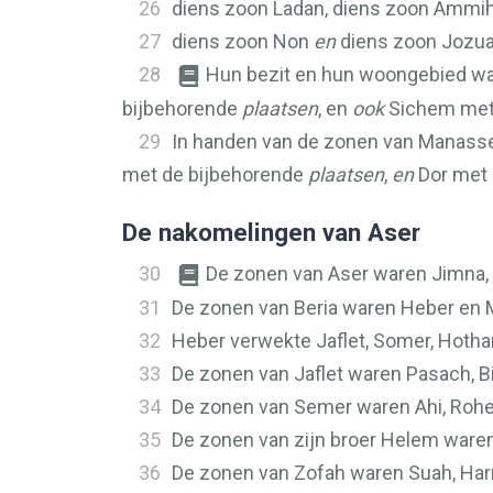
26
diens zoon Ladan, diens zoon Ammih
27
diens zoon Non
en
diens zoon Jozua
28
Hun bezit en hun woongebied wa
bijbehorende
plaatsen
, en
ook
Sichem met
29
In handen van de zonen van Manass
met de bijbehorende
plaatsen
,
en
Dor met 
De nakomelingen van Aser
30
De zonen van Aser waren Jimna, J
31
De zonen van Beria waren Heber en Mal
32
Heber verwekte Jaflet, Somer, Hotha
33
De zonen van Jaflet waren Pasach, Bi
34
De zonen van Semer waren Ahi, Rohe
35
De zonen van zijn broer Helem waren
36
De zonen van Zofah waren Suah, Harne