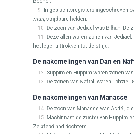
Becher.
9
In geslachtsregisters ingeschreven
man
, strijdbare helden.
10
De zoon van Jediaël was Bilhan. De z
11
Deze allen waren zonen van Jediaël,
het leger uittrokken tot de strijd.
De nakomelingen van Dan en Naft
12
Suppim en Huppim waren zonen van 
13
De zonen van Naftali waren Jahziël, 
De nakomelingen van Manasse
14
De zoon van Manasse was Asriël, di
15
Machir nam de zuster van Huppim e
Zelafead had dochters.