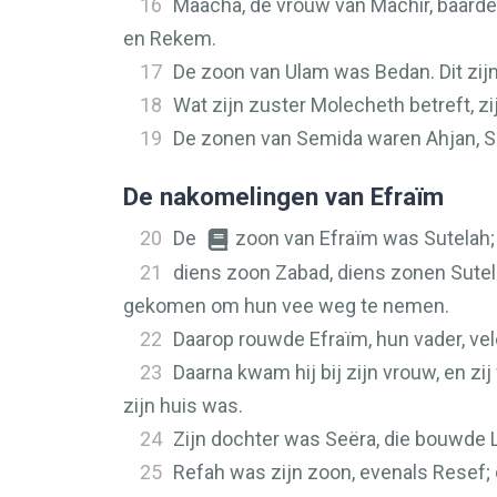
16
Maächa, de vrouw van Machir, baarde
en Rekem.
17
De zoon van Ulam was Bedan. Dit zij
18
Wat zijn zuster Molecheth betreft, zi
19
De zonen van Semida waren Ahjan, S
De nakomelingen van Efraïm
20
De
zoon van Efraïm was Sutelah;
21
diens zoon Zabad, diens zonen Sutela
gekomen om hun vee weg te nemen.
22
Daarop rouwde Efraïm, hun vader, ve
23
Daarna kwam hij bij zijn vrouw, en z
zijn huis was.
24
Zijn dochter was Seëra, die bouwde
25
Refah was zijn zoon, evenals Resef;