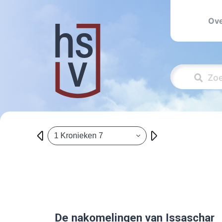
Ove
1 Kronieken 7
De nakomelingen van Issaschar