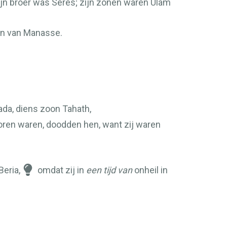
jn broer was Seres; zijn zonen waren Ulam
on van Manasse.
ada, diens zoon Tahath,
boren waren, doodden hen, want zij waren
Beria,
omdat zij in
een tijd van
onheil in