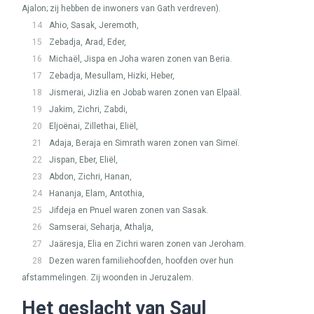
Ajalon; zij hebben de inwoners van Gath verdreven).
14
Ahio, Sasak, Jeremoth,
15
Zebadja, Arad, Eder,
16
Michaël, Jispa en Joha waren zonen van Beria.
17
Zebadja, Mesullam, Hizki, Heber,
18
Jismerai, Jizlia en Jobab waren zonen van Elpaäl.
19
Jakim, Zichri, Zabdi,
20
Eljoënai, Zillethai, Eliël,
21
Adaja, Beraja en Simrath waren zonen van Simeï.
22
Jispan, Eber, Eliël,
23
Abdon, Zichri, Hanan,
24
Hananja, Elam, Antothia,
25
Jifdeja en Pnuel waren zonen van Sasak.
26
Samserai, Seharja, Athalja,
27
Jaäresja, Elia en Zichri waren zonen van Jeroham.
28
Dezen waren familiehoofden, hoofden over hun
afstammelingen. Zij woonden in Jeruzalem.
Het geslacht van Saul