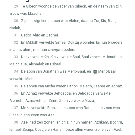
29
Te Gibeon woonde de vader van Gibeon, en de naam van zijn
vrouw was Maächa.
30
Zijn eerstgeboren zoon was Abdon, daarna Zur, Kis, Baäl,
Nadab,
31
Gedor, Ahio en Zecher.
32
En Mikloth verwekte Simea. Ook zij woonden bij hun broeders
in Jeruzalem, met hun
overige
broeders.
33
Ner verwekte Kis, Kis verwekte Saul, Saul verwekte Jonathan,
Malchisua, Abinadab en Esbaäl.
34
De zoon van Jonathan was Merib-Baäl, en
Merib-Baäl
verwekte Micha.
35
De zonen van Micha waren Pithon, Melech, Taärea en Achaz.
36
En Achaz verwekte Jehoadda, en Jehoadda verwekte
Alemeth, Azmaveth en Zimri. Zimri verwekte Moza,
37
Moza verwekte Bina; diens zoon was Rafa, diens zoon was
Elasa, diens zoon was Azel.
38
Azel had zes zonen, en dit zijn hun namen: Azrikam, Bochru,
Ismaël, Searja, Obadja en Hanan. Deze allen waren zonen van Azel.