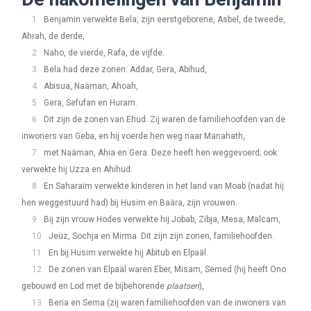
1
Benjamin verwekte Bela, zijn eerstgeborene, Asbel, de tweede,
Ahrah, de derde,
2
Naho, de vierde, Rafa, de vijfde.
3
Bela had deze zonen: Addar, Gera, Abihud,
4
Abisua, Naäman, Ahoah,
5
Gera, Sefufan en Huram.
6
Dit zijn de zonen van Ehud. Zij waren de familiehoofden van de
inwoners van Geba, en hij voerde hen weg naar Manahath,
7
met Naäman, Ahia en Gera. Deze heeft hen weggevoerd; ook
verwekte hij Uzza en Ahihud.
8
En Saharaïm verwekte kinderen in het land van Moab (nadat hij
hen weggestuurd had) bij Husim en Baära, zijn vrouwen.
9
Bij zijn vrouw Hodes verwekte hij Jobab, Zibja, Mesa, Malcam,
10
Jeüz, Sochja en Mirma. Dit zijn zijn zonen, familiehoofden.
11
En bij Husim verwekte hij Abitub en Elpaäl.
12
De zonen van Elpaäl waren Eber, Misam, Semed (hij heeft Ono
gebouwd en Lod met de bijbehorende
plaatsen
),
13
Beria en Sema (zij waren familiehoofden van de inwoners van