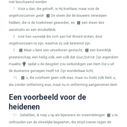
niet beschaamd worden.
7
Voor u dan, die gelooft, is Hij kostbaar; maar voor de
ongehoorzamen
geldt
:
De steen die de bouwers verworpen
hebben, die is de hoeksteen geworden, en
een steen des
aanstoots en een struikelblok;
8
voor hen
namelijk
die zich aan het Woord stoten, door
ongehoorzaam te zijn, waartoe zij ook bestemd zijn.
9
Maar u bent een uitverkoren geslacht,
een koninklijk
priesterschap, een heilig volk, een volk dat
God Zich
tot Zijn eigendom
maakte;
opdat u de deugden zou verkondigen van Hem Die u uit
de duisternis geroepen heeft tot Zijn wonderbaar licht,
10
u, die voorheen geen volk was, maar nu Gods volk bent; u,
die zonder ontferming was, maar nu in ontferming aangenomen bent.
Een voorbeeld voor de
heidenen
11
Geliefden, ik roep
u
op als bijwoners en vreemdelingen
u te
onthouden van de vleselijke begeerten, die strijd voeren tegen de