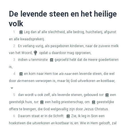
De levende steen en het heilige
volk
1
Leg dan af alle slechtheid, alle bedrog, huichelarij, afgunst
en alle kwaadsprekerij.
2
En verlang vurig, als pasgeboren kinderen, naar de zuivere melk
van het Woord,
opdat u daardoor mag opgroeien,
3
indien u tenminste
geproefd hebt dat de Heere goedertieren
is,
4
en kom naar Hem toe
als naar
een levende steen, die wel
door
de
mensen verworpen is, maar bij God uitverkoren
en
kostbaar,
5
dan wordt u ook zelf, als levende stenen, gebouwd
tot
een
geestelijk huis,
tot
een heilig priesterschap, om
geestelijke
offers te brengen, die God welgevallig zijn door Jezus Christus.
6
Daarom staat er in de Schrift:
Zie, Ik leg in Sion een
hoeksteen die uitverkoren
en
kostbaar is; en: Wie in Hem gelooft, zal