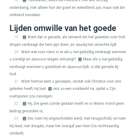
18
Huisslaven, wees
uw
meesters met alle ontzag
onderdanig, niet alleen hun die goed en welwillend
zijn
, maar ook die
verkeerd
handelen
.
Lijden omwille van het goede
19
Want dat is genade, als iemand om het geweten voor God
dingen verdraagt die hem pijn doen, en
daarbij
ten onrechte lijdt.
20
Want wat voor roem is er als u
het
geduldig verdraagt wanneer
u zondigt en
daarvoor
slagen ontvangt?
Maar als u
het
geduldig
verdraagt wanneer u goeddoet en
daarvoor
lijdt, is dat genade bij
God.
21
Want hiertoe bent u geroepen, omdat ook Christus voor ons
geleden heeft; Hij laat
ons
zo
een voorbeeld na, opdat u Zijn
voetsporen zou navolgen;
22
Hij, Die geen zonde gedaan heeft en in Wiens mond geen
bedrog gevonden is;
23
Die, toen Hij uitgescholden werd, niet terugschold, en toen
Hij leed, niet dreigde, maar het overgaf aan Hem Die rechtvaardig
oordeelt;