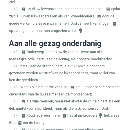
ziel.
12
Houd uw levenswandel onder de heidenen goed;
opdat
zij die
nu
van u kwaadspreken als van kwaaddoeners,
door de
goede werken die zij
in u
waarnemen, God verheerlijken mogen
op de dag dat er naar hen omgezien wordt.
Aan alle gezag onderdanig
13
Onderwerp u dan omwille van de Heere aan alle
menselijke orde, hetzij aan de koning, als hoogste machthebber,
14
hetzij aan de stadhouders, als
mensen
die door hem
gezonden worden
tot
straf van de kwaaddoeners, maar
tot
lof van
hen die goeddoen.
15
Want zo is het de wil van God,
dat u door goed te doen het
onverstand van de dwaze mensen de mond snoert;
16
als vrije mensen, maar niet alsof u de vrijheid hebt als een
dekmantel voor slechtheid, maar als dienstknechten van God.
17
Houd iedereen in ere;
heb al
uw
broeders
lief; vrees
God;
eer de koning.