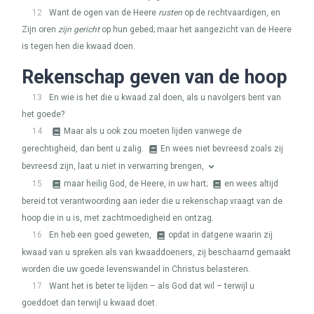
12
Want de ogen van de Heere
rusten
op de rechtvaardigen, en
Zijn oren
zijn gericht
op hun gebed; maar het aangezicht van de Heere
is tegen hen die kwaad doen.
Rekenschap geven van de hoop
13
En wie is het die u kwaad zal doen, als u navolgers bent van
het goede?
14
Maar als u ook zou moeten lijden vanwege de
gerechtigheid, dan bent u zalig.
En wees niet bevreesd zoals zij
bevreesd zijn, laat u niet in verwarring brengen,
15
maar heilig God, de Heere, in uw hart;
en wees altijd
bereid tot verantwoording aan ieder die u rekenschap vraagt van de
hoop die in u is, met zachtmoedigheid en ontzag.
16
En heb een goed geweten,
opdat in datgene waarin zij
kwaad van u spreken als van kwaaddoeners, zij beschaamd gemaakt
worden die uw goede levenswandel in Christus belasteren.
17
Want het is beter te lijden – als God dat wil – terwijl u
goeddoet dan terwijl u kwaad doet.