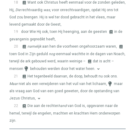
18
Want ook Christus heeft eenmaal voor de zonden geleden,
Hij,
Die
rechtvaardig
was
, voor onrechtvaardigen, opdat Hij ons tot
God zou brengen. Hij is wel ter dood gebracht in het vlees, maar
levend gemaakt door de Geest,
19
door Wie Hij ook, toen Hij heenging, aan de geesten
in de
gevangenis gepredikt heeft,
20
namelijk
aan hen die voorheen ongehoorzaam waren,
toen God in Zijn geduld
nog
eenmaal wachtte in de dagen van Noach,
terwijl de ark gebouwd werd, waarin weinige –
dat is acht –
mensen
behouden werden door het water heen.
21
Het tegenbeeld daarvan, de doop, behoudt nu ook ons.
Maar
niet als een verwijderen van het vuil van het lichaam,
maar
als vraag aan God van een goed geweten, door de opstanding van
Jezus Christus,
22
Die aan de rechter
hand
van God is, opgevaren naar de
hemel, terwijl de engelen, machten en krachten Hem onderworpen
zijn.