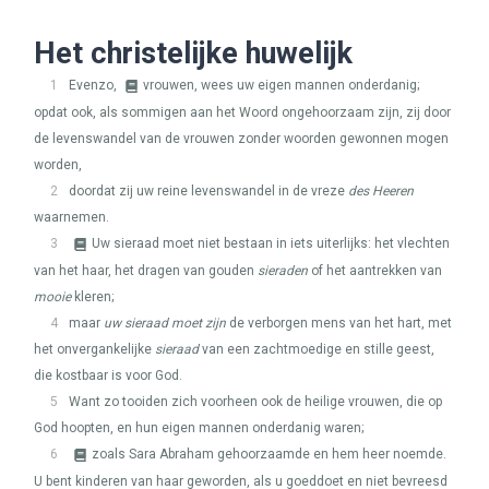
Het christelijke huwelijk
1
Evenzo,
vrouwen, wees uw eigen mannen onderdanig;
opdat ook, als sommigen aan het Woord ongehoorzaam zijn, zij door
de levenswandel van de vrouwen zonder woorden gewonnen mogen
worden,
2
doordat zij uw reine levenswandel in de vreze
des Heeren
waarnemen.
3
Uw sieraad moet niet bestaan in iets uiterlijks: het vlechten
van het haar, het dragen van gouden
sieraden
of het aantrekken van
mooie
kleren;
4
maar
uw sieraad moet zijn
de verborgen mens van het hart, met
het onvergankelijke
sieraad
van een zachtmoedige en stille geest,
die kostbaar is voor God.
5
Want zo tooiden zich voorheen ook de heilige vrouwen, die op
God hoopten, en hun eigen mannen onderdanig waren;
6
zoals Sara Abraham gehoorzaamde en hem heer noemde.
U bent kinderen van haar geworden, als u goeddoet en niet bevreesd