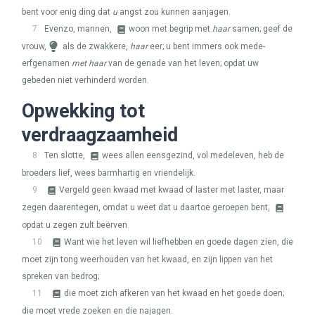
bent voor enig ding dat
u
angst zou kunnen aanjagen.
7
Evenzo, mannen,
woon met begrip met
haar
samen; geef de
vrouw,
als de zwakkere,
haar
eer; u bent immers ook mede-
erfgenamen
met haar
van de genade van het leven; opdat uw
gebeden niet verhinderd worden.
Opwekking tot
verdraagzaamheid
8
Ten slotte,
wees allen eensgezind, vol medeleven, heb de
broeders lief, wees barmhartig en vriendelijk.
9
Vergeld geen kwaad met kwaad of laster met laster, maar
zegen daarentegen, omdat u weet dat u daartoe geroepen bent,
opdat u zegen zult beërven.
10
Want wie het leven wil liefhebben en goede dagen zien, die
moet zijn tong weerhouden van het kwaad, en zijn lippen van het
spreken van bedrog;
11
die moet zich afkeren van het kwaad en het goede doen;
die moet vrede zoeken en die najagen.