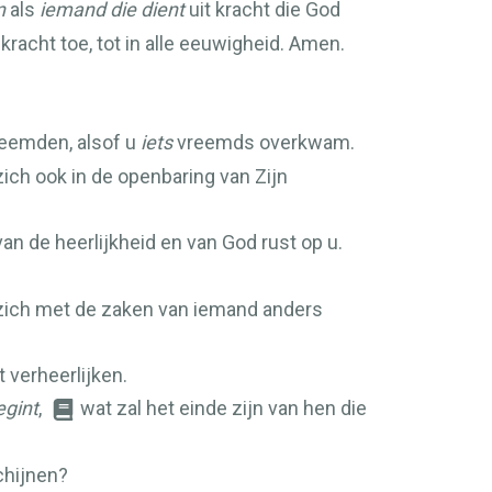
n
als
iemand die dient
uit kracht die God
racht toe, tot in alle eeuwigheid. Amen.
vreemden, alsof u
iets
vreemds overkwam.
ich ook in de openbaring van Zijn
n de heerlijkheid en van God rust op u.
e zich met de zaken van iemand anders
t verheerlijken.
egint
,
wat zal het einde zijn van hen die
chijnen?