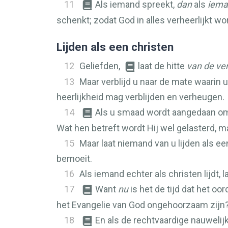
11
Als iemand spreekt,
dan
als
iema
schenkt; zodat God in alles verheerlijkt w
Lijden als een christen
12
Geliefden,
laat de hitte
van de ve
13
Maar verblijd u naar de mate waarin 
heerlijkheid mag verblijden en verheugen.
14
Als u smaad wordt aangedaan om d
Wat hen betreft wordt Hij wel gelasterd, ma
15
Maar laat niemand van u lijden als e
bemoeit.
16
Als iemand echter als christen lijdt, 
17
Want
nu
is het de tijd dat het oor
het Evangelie van God ongehoorzaam zijn
18
En als de rechtvaardige nauwelij