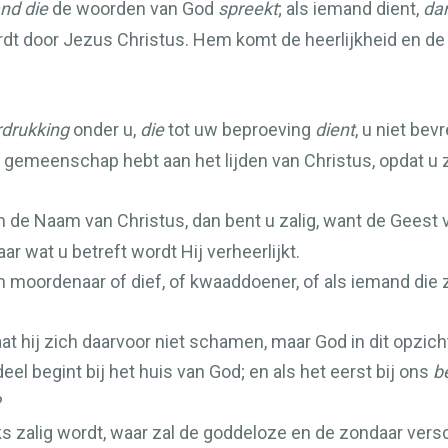
nd die
de woorden van God
spreekt
; als iemand dient,
da
ordt door Jezus Christus. Hem komt de heerlijkheid en de k
rdrukking
onder u,
die
tot uw beproeving
dient
, u niet be
u gemeenschap hebt aan het lijden van Christus, opdat u z
e Naam van Christus, dan bent u zalig, want de Geest va
ar wat u betreft wordt Hij verheerlijkt.
en moordenaar of dief, of kwaaddoener, of als iemand di
laat hij zich daarvoor niet schamen, maar God in dit opzich
deel begint bij het huis van God; en als het eerst bij ons
b
?
ks zalig wordt, waar zal de goddeloze en de zondaar vers