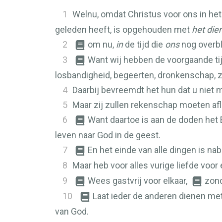
1
Welnu, omdat Christus voor ons in het
geleden heeft, is opgehouden met
het die
2
om nu,
in
de tijd die
ons
nog overbl
3
Want wij hebben de voorgaande tij
losbandigheid, begeerten, dronkenschap, zwe
4
Daarbij bevreemdt het hun dat u niet m
5
Maar zij zullen rekenschap moeten af
6
Want daartoe is aan de doden het 
leven naar God in de geest.
7
En het einde van alle dingen is nab
8
Maar heb voor alles vurige liefde voor 
9
Wees gastvrij voor elkaar,
zond
10
Laat ieder de anderen dienen me
van God.