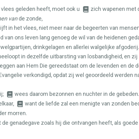
 vlees geleden heeft, moet ook u
zich wapenen met 
nen van
de zonde,
ijft in het vlees, niet meer naar de begeerten van mensen
d van ons leven lang genoeg de wil van de heidenen ged
lgpartijen, drinkgelagen en allerlei walgelijke afgoderij
eeloopt in dezelfde uitbarsting van losbandigheid, en zi
leggen aan Hem Die gereedstaat om de levenden en de d
Evangelie verkondigd, opdat zij wel geoordeeld werden n
ij;
wees daarom bezonnen en nuchter in de gebeden
elkaar,
want de liefde zal een menigte van zonden be
er morren.
t de genadegave zoals hij die ontvangen heeft, als goed