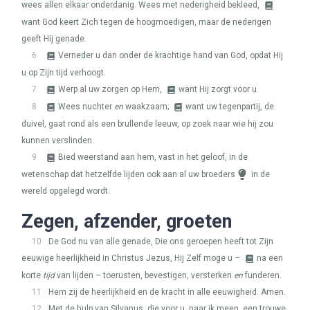
wees allen elkaar onderdanig. Wees met nederigheid bekleed,
want God keert Zich tegen de hoogmoedigen, maar de nederigen
geeft Hij genade.
6
Verneder u dan onder de krachtige hand van God, opdat Hij
u op Zijn tijd verhoogt.
7
Werp al uw zorgen op Hem,
want Hij zorgt voor u.
8
Wees nuchter
en
waakzaam;
want uw tegenpartij, de
duivel, gaat rond als een brullende leeuw, op zoek naar wie hij zou
kunnen verslinden.
9
Bied weerstand aan hem, vast in het geloof, in de
wetenschap dat hetzelfde lijden ook aan al uw broeders
in de
wereld opgelegd wordt.
Zegen, afzender, groeten
10
De God nu van alle genade, Die ons geroepen heeft tot Zijn
eeuwige heerlijkheid in Christus Jezus, Hij Zelf moge u –
na een
korte
tijd
van lijden – toerusten, bevestigen, versterken
en
funderen.
11
Hem zij de heerlijkheid en de kracht in alle eeuwigheid. Amen.
12
Met de hulp van Silvanus, die voor u, naar ik meen, een trouwe