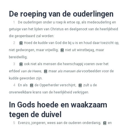
De roeping van de ouderlingen
1
De ouderlingen onder u roep ik ertoe op, als medeouderling en
getuige van het lijden van Christus en deelgenoot van de heerlijkheid
die geopenbaard zal worden:
2
Hoed de kudde van God die bij u is en houd daar toezicht op,
niet gedwongen, maar vrijwillig;
niet uit winstbejag, maar
bereidwillig;
3
ook niet als mensen die heerschappij voeren over het
erfdeel
van de Heere
,
maar
als mensen die
voorbeelden voor de
kudde geworden zijn.
4
En als
de Opperherder verschijnt,
zult u de
onverwelkbare krans van de heerlijkheid verkrijgen.
In Gods hoede en waakzaam
tegen de duivel
5
Evenzo, jongeren, wees aan de ouderen onderdanig;
en