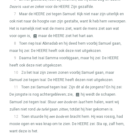
Deze
is
vast en
zeker voor de
HEERE
Zijn gezalfde.
7
Maar de
HEERE
zei tegen Samuel: Kijk niet naar zijn uiterlijk en
ook niet naar de hoogte van zijn gestalte, want Ik heb hem verworpen.
Het is namelijk niet wat de mens ziet, want de mens ziet aan wat
voor ogen is,
maar de
HEERE
ziet het hart aan.
8
Toen riep Isaï Abinadab en hij deed hem voorbij Samuel gaan,
maar hij zei: De
HEERE
heeft ook deze niet uitgekozen.
9
Daarna liet Isaï Samma voorbijgaan, maar hij zei: De
HEERE
heeft ook deze niet uitgekozen.
10
Zo liet Isaï zijn zeven zonen voorbij Samuel gaan, maar
Samuel zei tegen Isaï: De
HEERE
heeft dezen niet uitgekozen.
11
Toen zei Samuel tegen Isaï: Zijn dit al de jongens? En hij zei:
De jongste is nog achtergebleven; zie,
hij weidt de schapen.
Samuel zei tegen Isaï: Stuur
een bode
en
laat
hem halen, want wij
zullen niet rond
de tafel
gaan
zitten
, totdat hij hier gekomen is.
12
Toen stuurde hij
een bode
en bracht hem. Hij was rossig, had
mooie ogen en was knap om te zien. De
HEERE
zei: Sta op, zalf hem,
want deze is het.