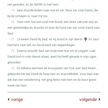
van gestalte, en de
HEERE
is met hem.
19
Saul stuurde boden naar Isaï en zei: Stuur uw zoon David, die
bij de schapen is, naar mij toe.
20
Toen nam Isaï een ezel met brood, een leren zak met wijn en
een geitenbokje en stuurde ze door de hand van zijn zoon David naar
Saul.
21
Zo kwam David bij Saul, en hij stond in zijn dienst.
En
Saul
had hem zeer lief, en
David
werd zijn wapendrager.
22
Daarna stuurde Saul
een bode
naar Isaï om te zeggen: Laat
David toch in mijn dienst staan, want hij heeft genade in mijn ogen
gevonden.
23
En telkens wanneer de
boze
geest van God over Saul kwam,
gebeurde het dat David de harp nam en
erop
tokkelde. Voor Saul was
dat dan een verademing: het ging beter met hem en de boze geest
week van hem.
vorige
volgende