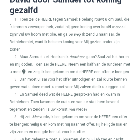
gezalfd
1
Toen zei de
HEERE
tegen Samuel: Hoelang rouwt u om Saul, die
Ík immers verworpen heb, zodat hij geen koning over Israël
meer
zal
zijn? Vul uw hoorn met olie, en ga
op weg
; Ik zend u naar Isaï, de
Bethlehemiet, want Ik heb een koning voor Mij gezien onder zijn
zonen.
2
Maar Samuel zei: Hoe kan ik
daarheen
gaan? Saul zal het horen
en mij doden. Toen zei de
HEERE
: Neem een kalf van de runderen met
u mee
en zeg: Ik ben gekomen om de
HEERE
een offer te brengen.
3
Dan moet u Isaï voor het offer uitnodigen en zal Ik u te kennen
geven wat u doen moet: u moet voor Mij zalven die Ik u zeggen zal.
4
En Samuel deed wat de
HEERE
gesproken had en kwam in
Bethlehem. Toen kwamen de oudsten van de stad hem bevend
tegemoet en zeiden: Is uw komst
met
vrede?
5
Hij zei:
Met
vrede; ik ben gekomen om voor de
HEERE
een offer
te brengen; heilig u en kom met mij naar het offer. Hij heiligde Isaï en
zijn zonen en nodigde hen uit voor het offer.
6
En het gebeurde, toen zij kwamen, dat hij Eliab zag en dacht: