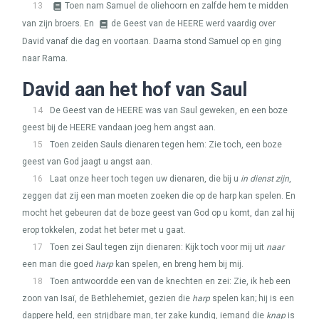
13
Toen nam Samuel de oliehoorn en zalfde hem te midden
van zijn broers. En
de Geest van de
HEERE
werd vaardig over
David vanaf die dag en voortaan. Daarna stond Samuel op en ging
naar Rama.
David aan het hof van Saul
14
De Geest van de
HEERE
was van Saul geweken, en een boze
geest bij de
HEERE
vandaan joeg hem angst aan.
15
Toen zeiden Sauls dienaren tegen hem: Zie toch, een boze
geest van God jaagt u angst aan.
16
Laat onze heer toch tegen uw dienaren, die bij u
in dienst zijn
,
zeggen dat zij een man moeten zoeken die op de harp kan spelen. En
mocht het gebeuren dat de boze geest van God op u komt, dan zal hij
erop tokkelen, zodat het beter met u gaat.
17
Toen zei Saul tegen zijn dienaren: Kijk toch voor mij uit
naar
een man die goed
harp
kan spelen, en breng hem bij mij.
18
Toen antwoordde een van de knechten en zei: Zie, ik heb een
zoon van Isaï, de Bethlehemiet, gezien die
harp
spelen kan; hij is een
dappere held, een strijdbare man, ter zake kundig, iemand die
knap
is