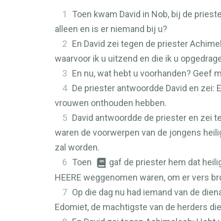
1
Toen kwam David in Nob, bij de prie
alleen en is er niemand bij u?
2
En David zei tegen de priester Achime
waarvoor ik u uitzend en die ik u opgedrag
3
En nu, wat hebt u voorhanden? Geef mi
4
De priester antwoordde David en zei: 
vrouwen onthouden hebben.
5
David antwoordde de priester en zei t
waren de voorwerpen van de jongens heilig
zal worden.
6
Toen
gaf de priester hem dat heil
HEERE
weggenomen waren, om er vers broo
7
Op die dag nu had iemand van de diena
Edomiet, de machtigste van de herders die