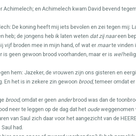
ster Achimelech; en Achimelech kwam David bevend tege
lech: De koning heeft mij iets bevolen en zei tegen mij: 
en heb; de jongens heb ik laten weten
dat zij naar
een bep
j vijf broden mee in mijn hand, of wat er
maar
te vinden i
Er is geen gewoon brood voorhanden, maar er is
wel
heili
egen hem: Jazeker, de vrouwen zijn ons gisteren en eergi
. En het is in zekere zin gewoon
brood
, temeer omdat e
ige
brood
, omdat er geen
ander
brood was dan de toonbrod
d neer te leggen op de dag dat het
oude
weggenomen 
ren van Saul zich daar voor het aangezicht van de
HEER
 Saul had.