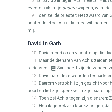
8
En David zei tegen Achimelech: Hebt 
evenmin als mijn
andere
wapens, want de 
9
Toen zei de priester: Het zwaard van Goli
achter de efod. Als u dat mee wilt nemen, 
mij.
David in Gath
10
David stond op en vluchtte op die dag
11
Maar de dienaren van Achis zeiden te
reidansen:
Saul heeft zijn duizenden v
12
David nam deze woorden ter harte en
13
Daarom vertrok hij zijn gezicht voor
poort en liet zijn speeksel in zijn baard lop
14
Toen zei Achis tegen zijn dienaren: Z
15
Heb ik gebrek aan krankzinnigen, da