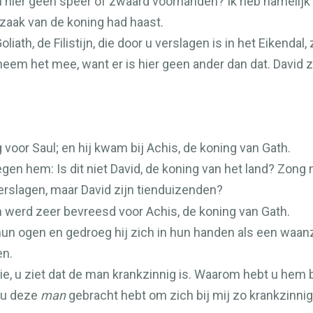
u hier geen speer of zwaard voorhanden? Ik heb namelijk
zaak van de koning had haast.
ath, de Filistijn, die door u verslagen is in het Eikendal, z
neem het mee, want er is hier geen ander dan dat. David z
 voor Saul; en hij kwam bij Achis, de koning van Gath.
gen hem: Is dit niet David, de koning van het land? Zong 
erslagen, maar David zijn tienduizenden?
 werd zeer bevreesd voor Achis, de koning van Gath.
 hun ogen en gedroeg hij zich in hun handen als een waan
en.
ie, u ziet dat de man krankzinnig is. Waarom hebt u hem 
t u deze
man
gebracht hebt om zich bij mij zo krankzinni