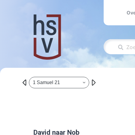
Ove
1 Samuel 21
David naar Nob