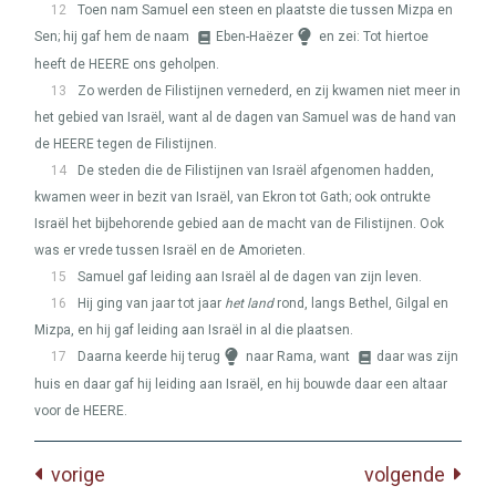
12
Toen nam Samuel een steen en plaatste die tussen Mizpa en
Sen; hij gaf hem de naam
Eben-Haëzer
en zei: Tot hiertoe
heeft de
HEERE
ons geholpen.
13
Zo werden de Filistijnen vernederd, en zij kwamen niet meer in
het gebied van Israël, want al de dagen van Samuel was de hand van
de
HEERE
tegen de Filistijnen.
14
De steden die de Filistijnen van Israël afgenomen hadden,
kwamen weer in bezit van Israël, van Ekron tot Gath; ook ontrukte
Israël het bijbehorende gebied aan de macht van de Filistijnen. Ook
was er vrede tussen Israël en de Amorieten.
15
Samuel gaf leiding aan Israël al de dagen van zijn leven.
16
Hij ging van jaar tot jaar
het land
rond, langs Bethel, Gilgal en
Mizpa, en hij gaf leiding aan Israël in al die plaatsen.
17
Daarna keerde hij terug
naar Rama, want
daar was zijn
huis en daar gaf hij leiding aan Israël, en hij bouwde daar een altaar
voor de
HEERE
.
vorige
volgende