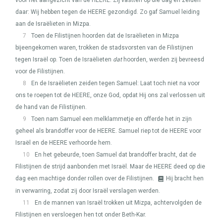
voor het aangezicht van de
HEERE
. Zij vastten op die dag en zeiden
daar: Wij hebben tegen de
HEERE
gezondigd. Zo gaf Samuel leiding
aan de Israëlieten in Mizpa.
7
Toen de Filistijnen hoorden dat de Israëlieten in Mizpa
bijeengekomen waren, trokken de stadsvorsten van de Filistijnen
tegen Israël op. Toen de Israëlieten
dat
hoorden, werden zij bevreesd
voor de Filistijnen.
8
En de Israëlieten zeiden tegen Samuel: Laat toch niet na voor
ons te roepen tot de
HEERE
, onze God, opdat Hij ons zal verlossen uit
de hand van de Filistijnen.
9
Toen nam Samuel een melklammetje en offerde het in zijn
geheel als brandoffer voor de
HEERE
. Samuel riep tot de
HEERE
voor
Israël en de
HEERE
verhoorde hem.
10
En het gebeurde, toen Samuel dat brandoffer bracht, dat de
Filistijnen de strijd aanbonden met Israël. Maar de
HEERE
deed op die
dag een machtige donder rollen over de Filistijnen.
Hij bracht hen
in verwarring, zodat zij door Israël verslagen werden.
11
En de mannen van Israël trokken uit Mizpa, achtervolgden de
Filistijnen en versloegen hen tot onder Beth-Kar.