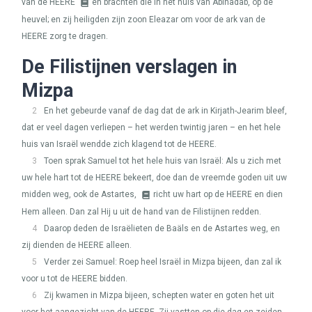
van de
HEERE
en brachten die in het huis van Abinadab, op de
heuvel; en zij heiligden zijn zoon Eleazar om voor de ark van de
HEERE
zorg te dragen.
De Filistijnen verslagen in
Mizpa
2
En het gebeurde vanaf de dag dat de ark in Kirjath-Jearim bleef,
dat er veel dagen verliepen – het werden twintig jaren – en het hele
huis van Israël wendde zich klagend tot de
HEERE
.
3
Toen sprak Samuel tot het hele huis van Israël: Als u zich met
uw hele hart tot de
HEERE
bekeert, doe dan de vreemde goden uit uw
midden weg, ook de Astartes,
richt uw hart op de
HEERE
en dien
Hem alleen. Dan zal Hij u uit de hand van de Filistijnen redden.
4
Daarop deden de Israëlieten de Baäls en de Astartes weg, en
zij dienden de
HEERE
alleen.
5
Verder zei Samuel: Roep heel Israël in Mizpa bijeen, dan zal ik
voor u tot de
HEERE
bidden.
6
Zij kwamen in Mizpa bijeen, schepten water en goten het uit