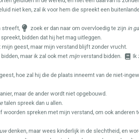
soorten geluiden in de wereld, en niet één daarvan is zonde
luid niet ken, zal ik voor hem die spreekt een buitenlander
 streeft,
zoek er dan naar om overvloedig te zijn
in g
 spreekt, bidden dat hij het mag uitleggen.
dt mijn geest, maar mijn verstand blijft zonder vrucht.
bidden, maar ik zal ook met
mijn
verstand bidden.
Ik
geest, hoe zal hij die de plaats inneemt van de niet-ing
anier, maar de ander wordt niet opgebouwd.
e
talen spreek dan u allen.
jf woorden spreken met mijn verstand, om ook anderen t
uw
denken, maar wees kinderlijk in de slechtheid, en wor