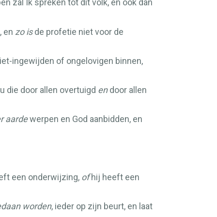
 zal Ik spreken tot dit volk, en ook dan
, en
zo is
de profetie niet voor de
iet-ingewijden of ongelovigen binnen,
u die door allen overtuigd
en
door allen
er aarde
werpen en God aanbidden, en
eft een onderwijzing,
of
hij heeft een
daan worden
, ieder op zijn beurt, en laat