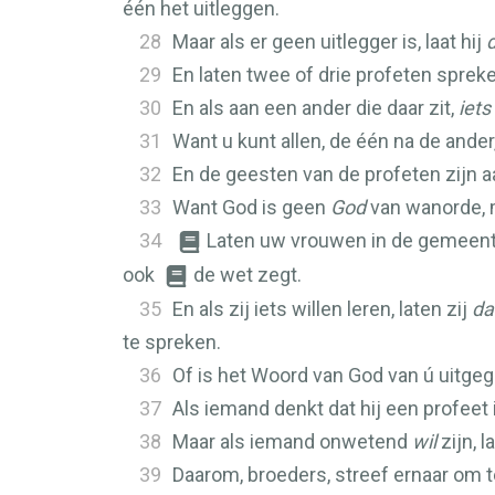
één het uitleggen.
28
Maar als er geen uitlegger is, laat hij
29
En laten twee of drie profeten sprek
30
En als aan een ander die daar zit,
iets
31
Want u kunt allen, de één na de ander
32
En de geesten van de profeten zijn 
33
Want God is geen
God
van wanorde, m
34
Laten uw vrouwen in de gemeente
ook
de wet zegt.
35
En als zij iets willen leren, laten zij
da
te spreken.
36
Of is het Woord van God van ú uitgeg
37
Als iemand denkt dat hij een profeet 
38
Maar als iemand onwetend
wil
zijn, l
39
Daarom, broeders, streef ernaar om t