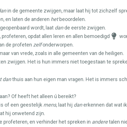
dan
in de gemeente zwijgen, maar laat hij tot zichzelf spr
en, en laten de anderen
het
beoordelen.
geopenbaard wordt, laat
dan
de eerste zwijgen.
, profeteren, opdat allen leren en allen bemoedigd
wor
aan de profeten
zelf
onderworpen.
aar van vrede, zoals in alle gemeenten van de heiligen.
n zwijgen. Het is hun immers niet toegestaan te sprek
t dan
thuis aan hun eigen man vragen. Het is immers sc
aan? Of heeft het alleen ú bereikt?
is of een geestelijk
mens
, laat hij
dan
erkennen dat wat ik
aat hij onwetend zijn.
e profeteren, en verhinder het spreken in
andere
talen nie