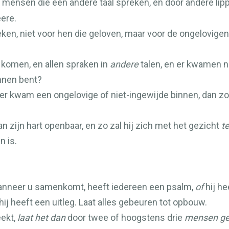
mensen die een andere taal spreken, en door andere lippen
eere.
eken, niet voor hen die geloven, maar voor de ongelovigen
komen, en allen spraken in
andere
talen, en er kwamen n
innen bent?
 er kwam een ongelovige of niet-ingewijde binnen, dan zo
 zijn hart openbaar, en zo zal hij zich met het gezicht
t
n is.
wanneer u samenkomt, heeft iedereen een psalm,
of
hij he
hij heeft een uitleg. Laat alles gebeuren tot opbouw.
eekt,
laat het dan
door twee of hoogstens drie
mensen ge