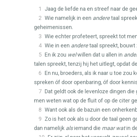
1
Jaag de liefde na en streef naar de ge
2
Wie namelijk in een
andere
taal spreek
geheimenissen.
3
Wie echter profeteert, spreekt tot m
4
Wie in een
andere
taal spreekt, bouwt
5
En ik zou
wel
willen dat u allen in
ande
talen spreekt, tenzij hij het uitlegt, opda
6
En nu, broeders, als ik naar u toe zou
spreken óf door openbaring, óf door kennis,
7
Dat geldt ook de levenloze dingen die 
men weten wat op de fluit of op de citer 
8
Want ook als de bazuin een onherkenba
9
Zo is het ook als u door de taal geen
dan namelijk
als
iemand die
maar wat
in de