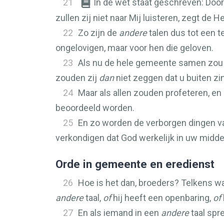
21
In de wet staat geschreven: Door 
zullen zij niet naar Mij luisteren, zegt de H
22
Zo zijn de
andere
talen dus tot een t
ongelovigen, maar voor hen die geloven.
23
Als nu de hele gemeente samen zou 
zouden zij
dan
niet zeggen dat u buiten z
24
Maar als allen zouden profeteren, en
beoordeeld worden.
25
En zo worden de verborgen dingen van
verkondigen dat God werkelijk in uw midde
Orde in gemeente en eredienst
26
Hoe is het dan, broeders? Telkens 
andere
taal,
of
hij heeft een openbaring,
of
27
En als iemand in een
andere
taal spr