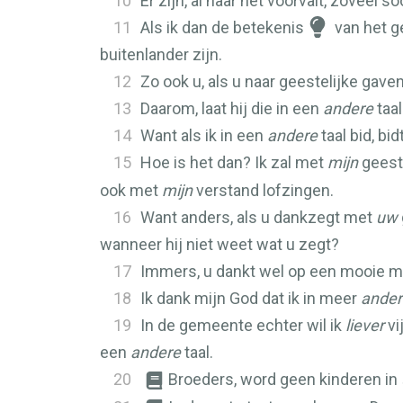
10
Er zijn, al naar het voorvalt, zoveel 
11
Als ik dan de betekenis
van het ge
buitenlander zijn.
12
Zo ook u, als u naar geestelijke gaven
13
Daarom, laat hij die in een
andere
taal
14
Want als ik in een
andere
taal bid, bi
15
Hoe is het dan? Ik zal met
mijn
geest 
ook met
mijn
verstand lofzingen.
16
Want anders, als u dankzegt met
uw
wanneer hij niet weet wat u zegt?
17
Immers, u dankt wel op een mooie m
18
Ik dank mijn God dat ik in meer
ander
19
In de gemeente echter wil ik
liever
vi
een
andere
taal.
20
Broeders, word geen kinderen in