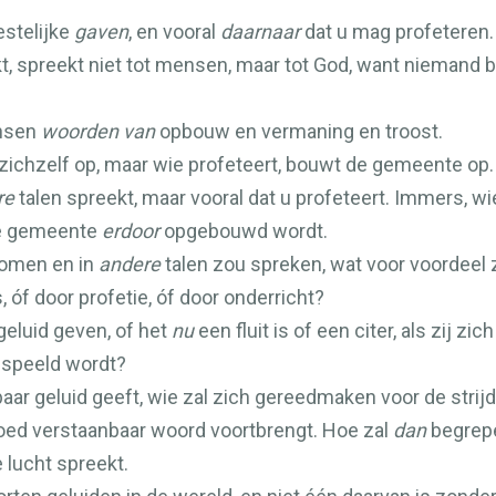
estelijke
gaven
, en vooral
daarnaar
dat u mag profeteren.
t, spreekt niet tot mensen, maar tot God, want niemand b
ensen
woorden van
opbouw en vermaning en troost.
 zichzelf op, maar wie profeteert, bouwt de gemeente op.
re
talen spreekt, maar vooral dat u profeteert. Immers, wi
t de gemeente
erdoor
opgebouwd wordt.
 komen en in
andere
talen zou spreken, wat voor voordeel z
 óf door profetie, óf door onderricht?
geluid geven, of het
nu
een fluit is of een citer, als zij z
gespeeld wordt?
ar geluid geeft, wie zal zich gereedmaken voor de strij
 goed verstaanbaar woord voortbrengt. Hoe zal
dan
begrepe
 lucht spreekt.