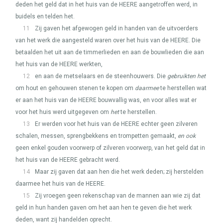
deden het geld dat in het huis van de
HEERE
aangetroffen werd, in
buidels en telden het.
11
Zij gaven het afgewogen geld in handen van de uitvoerders
van het werk die aangesteld waren over het huis van de
HEERE
. Die
betaalden het uit aan de timmerlieden en aan de bouwlieden die aan
het huis van de
HEERE
werkten,
12
en aan de metselaars en de steenhouwers. Die
gebruikten het
om hout en gehouwen stenen te kopen om
daarmee
te herstellen wat
er aan het huis van de
HEERE
bouwvallig was, en voor alles wat er
voor het huis werd uitgegeven om
het
te herstellen.
13
Er werden voor het huis van de
HEERE
echter geen zilveren
schalen, messen, sprengbekkens en trompetten gemaakt,
en ook
geen enkel gouden voorwerp of zilveren voorwerp, van het geld dat in
het huis van de
HEERE
gebracht werd.
14
Maar zij gaven dat aan hen die het werk deden; zij herstelden
daarmee het huis van de
HEERE
.
15
Zij vroegen geen rekenschap van de mannen aan wie zij dat
geld in hun handen gaven om het aan hen te geven die het werk
deden, want zij handelden oprecht.