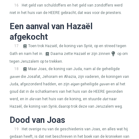
16
Het geld van schuldoffers en het geld van zondoffers werd
niet in het huis van de
HEERE
gebracht; dat was voor de priesters.
Een aanval van Hazaël
afgekocht
17
Toen trok Hazaël, de koning van Syrië, op en streed tegen
Gath en nam het in.
Daarna zette Hazaël er zijn zinnen
op om
tegen Jeruzalem op te trekken.
18
Maar Joas, de koning van Juda, nam al de geheiligde
gaven
die Josafat, Jehoram en Ahazia, zijn vaderen, de koningen van
Juda, afgezonderd hadden, en zijn
eigen
geheiligde
gaven
en al het
goud dat in de schatkamers van het huis van de
HEERE
gevonden
werd, en in
die
van het huis van de koning, en stuurde
dat
naar
Hazaël, de koning van Syrië; daarop trok deze van Jeruzalem weg.
Dood van Joas
19
Het overige nu van de geschiedenis van Joas, en alles wat hij
gedaan heeft, is dat niet beschreven in het boek van de kronieken van