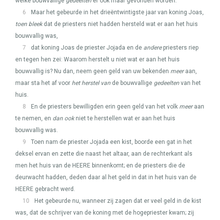
welke bouwvallige
gedeelten
er ook maar gevonden worden.
6
Maar het gebeurde in het drieëntwintigste jaar van koning Joas,
toen bleek
dat de priesters niet hadden hersteld wat er aan het huis
bouwvallig was,
7
dat koning Joas de priester Jojada en de
andere
priesters riep
en tegen hen zei: Waarom herstelt u niet wat er aan het huis
bouwvallig is? Nu dan, neem geen geld van uw bekenden
meer
aan,
maar sta het af voor
het herstel van
de bouwvallige
gedeelten
van het
huis.
8
En de priesters bewilligden erin geen geld van het volk
meer
aan
te nemen, en
dan ook
niet te herstellen wat er aan het huis
bouwvallig was.
9
Toen nam de priester Jojada een kist, boorde een gat in het
deksel ervan en zette die naast het altaar, aan de rechterkant als
men het huis van de
HEERE
binnenkomt; en de priesters die de
deurwacht hadden, deden daar al het geld in dat in het huis van de
HEERE
gebracht werd.
10
Het gebeurde nu, wanneer zij zagen dat er veel geld in de kist
was, dat de schrijver van de koning met de hogepriester kwam; zij