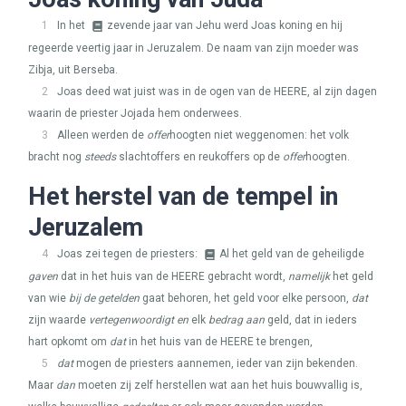
1
In het
zevende jaar van Jehu werd Joas koning en hij
regeerde veertig jaar in Jeruzalem. De naam van zijn moeder was
Zibja, uit Berseba.
2
Joas deed wat juist was in de ogen van de
HEERE
, al zijn dagen
waarin de priester Jojada hem onderwees.
3
Alleen werden de
offer
hoogten niet weggenomen: het volk
bracht nog
steeds
slachtoffers en reukoffers op de
offer
hoogten.
Het herstel van de tempel in
Jeruzalem
4
Joas zei tegen de priesters:
Al het geld van de geheiligde
gaven
dat in het huis van de
HEERE
gebracht wordt,
namelijk
het geld
van wie
bij de getelden
gaat behoren, het geld voor elke persoon,
dat
zijn waarde
vertegenwoordigt en
elk
bedrag aan
geld, dat in ieders
hart opkomt om
dat
in het huis van de
HEERE
te brengen,
5
dat
mogen de priesters aannemen, ieder van zijn bekenden.
Maar
dan
moeten zij zelf herstellen wat aan het huis bouwvallig is,