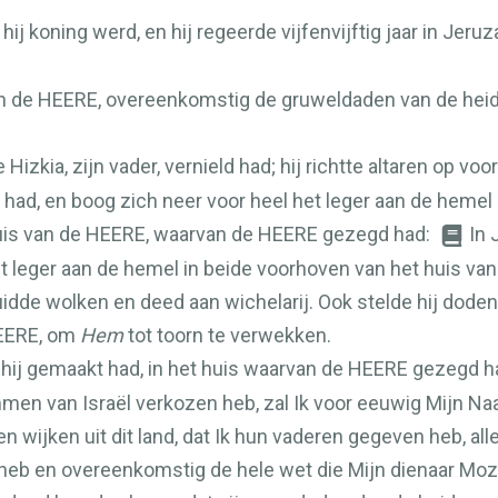
 hij koning werd, en hij regeerde vijfenvijftig jaar in Je
an de
HEERE
, overeenkomstig de gruweldaden van de hei
e Hizkia, zijn vader, vernield had; hij richtte altaren op v
 had, en boog zich neer voor heel het leger aan de hemel 
uis van de
HEERE
, waarvan de
HEERE
gezegd had:
In 
et leger aan de hemel in beide voorhoven van het huis va
, duidde wolken en deed aan wichelarij. Ook stelde hij do
EERE
, om
Hem
tot toorn te verwekken.
 hij gemaakt had, in het huis waarvan de
HEERE
gezegd ha
tammen van Israël verkozen heb, zal Ik voor eeuwig Mijn N
en wijken uit dit land, dat Ik hun vaderen gegeven heb, al
heb en overeenkomstig de hele wet die Mijn dienaar Mo