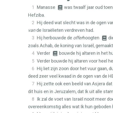
1
Manasse
was twaalf jaar oud toen
Hefziba.
2
Hij deed wat slecht was in de ogen v
van
de Israëlieten verdreven had.
3
Hij herbouwde de
offer
hoogten
di
zoals Achab, de koning van Israël, gemaakt
4
Verder
bouwde hij altaren in het h
5
Verder bouwde hij altaren voor heel h
6
Hij liet zijn zoon door het vuur gaan
deed zeer veel kwaad in de ogen van de
H
7
Hij zette ook een beeld van Asjera dat
dit huis en in Jeruzalem, dat Ik uit alle s
8
Ik zal de voet van Israël nooit meer do
overeenkomstig alles wat Ik hun geboden 