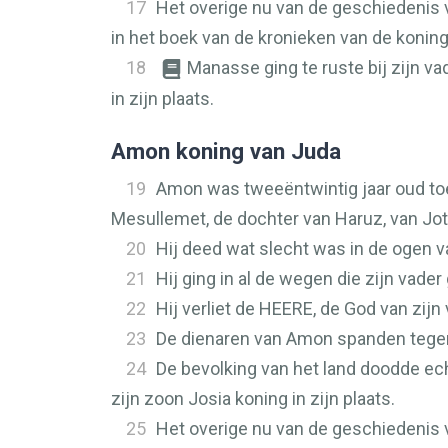
17
Het overige nu van de geschiedenis va
in het boek van de kronieken van de konin
18
Manasse ging te ruste bij zijn va
in zijn plaats.
Amon koning van Juda
19
Amon was tweeëntwintig jaar oud toe
Mesullemet, de dochter van Haruz, van Jot
20
Hij deed wat slecht was in de ogen 
21
Hij ging in al de wegen die zijn vade
22
Hij verliet de
HEERE
, de God van zijn
23
De dienaren van Amon spanden tegen
24
De bevolking van het land doodde ec
zijn zoon Josia koning in zijn plaats.
25
Het overige nu van de geschiedenis v