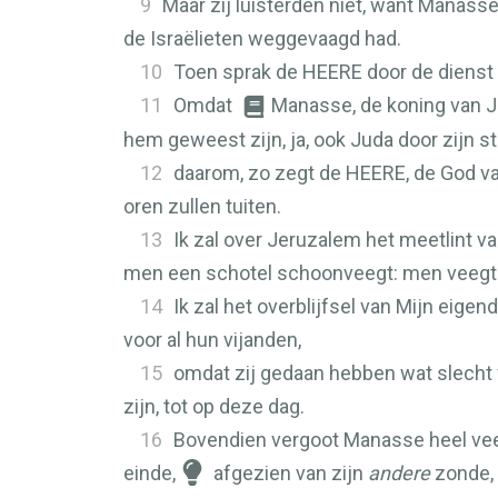
9
Maar zij luisterden niet, want Manass
de Israëlieten weggevaagd had.
10
Toen sprak de
HEERE
door de dienst 
11
Omdat
Manasse, de koning van J
hem geweest zijn, ja, ook Juda door zijn 
12
daarom, zo zegt de
HEERE
, de God va
oren zullen tuiten.
13
Ik zal over Jeruzalem het meetlint v
men een schotel schoonveegt: men veegt
14
Ik zal het overblijfsel van Mijn eige
voor al hun vijanden,
15
omdat zij gedaan hebben wat slecht 
zijn, tot op deze dag.
16
Bovendien vergoot Manasse heel veel
einde,
afgezien van zijn
andere
zonde, 