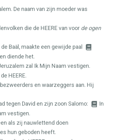
ruzalem. De naam van zijn moeder was
denvolken die de
HEERE
van voor
de ogen
oor de Baäl, maakte een gewijde paal
en diende het.
Jeruzalem zal Ik Mijn Naam vestigen.
n de
HEERE
.
denbezweerders en waarzeggers aan. Hij
d tegen David en zijn zoon Salomo:
In
aam vestigen.
leen als zij nauwlettend doen
zes hun geboden heeft.