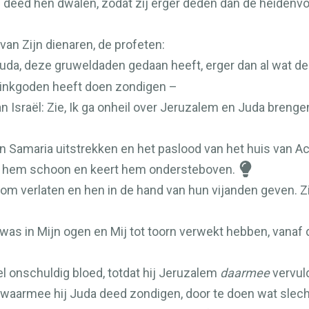
e deed hen dwalen, zodat zij erger deden dan de heidenv
van Zijn dienaren, de profeten:
uda, deze gruweldaden gedaan heeft, erger dan al wat de
stinkgoden heeft doen zondigen –
n Israël: Zie, Ik ga onheil over Jeruzalem en Juda brengen,
an Samaria uitstrekken en het paslood van het huis van 
 hem schoon en keert hem ondersteboven.
ndom verlaten en hen in de hand van hun vijanden geven. Zi
was in Mijn ogen en Mij tot toorn verwekt hebben, vanaf 
 onschuldig bloed, totdat hij Jeruzalem
daarmee
vervuld
waarmee hij Juda deed zondigen, door te doen wat slech