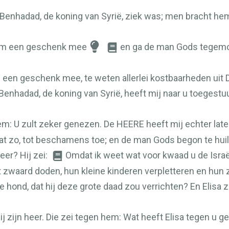
Benhadad, de koning van Syrië, ziek was; men bracht h
eem een geschenk mee
en ga de man Gods tegemo
en geschenk mee, te weten allerlei kostbaarheden uit D
enhadad, de koning van Syrië, heeft mij naar u toegestuu
hem: U zult zeker genezen. De
HEERE
heeft mij echter late
 dat zo, tot beschamens toe; en de man Gods begon te hui
eer? Hij zei:
Omdat ik weet wat voor kwaad u de Israë
 zwaard doden, hun kleine kinderen verpletteren en hu
ie hond, dat hij deze grote daad zou verrichten? En Elisa z
j zijn heer. Die zei tegen hem: Wat heeft Elisa tegen u ge