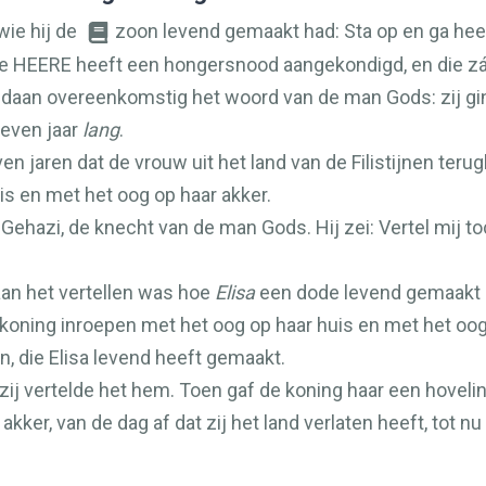
wie hij de
zoon levend gemaakt had: Sta op en ga heen,
de
HEERE
heeft een hongersnood aangekondigd, en die zá
an overeenkomstig het woord van de man Gods: zij ging, 
zeven jaar
lang
.
n jaren dat de vrouw uit het land van de Filistijnen terug
is en met het oog op haar akker.
Gehazi, de knecht van de man Gods. Hij zei: Vertel mij to
 aan het vertellen was hoe
Elisa
een dode levend gemaakt ha
oning inroepen met het oog op haar huis en met het oog 
on, die Elisa levend heeft gemaakt.
ij vertelde het hem. Toen gaf de koning haar een hoveli
kker, van de dag af dat zij het land verlaten heeft, tot nu 