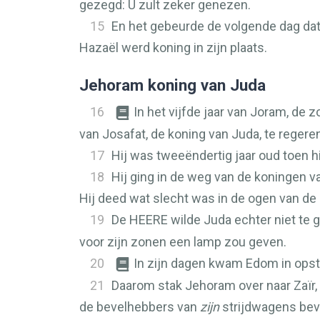
gezegd: U zult zeker genezen.
15
En het gebeurde de volgende dag dat
Hazaël werd koning in zijn plaats.
Jehoram koning van Juda
16
In het vijfde jaar van Joram, de 
van Josafat, de koning van Juda, te regere
17
Hij was tweeëndertig jaar oud toen hi
18
Hij ging in de weg van de koningen 
Hij deed wat slecht was in de ogen van de
19
De
HEERE
wilde Juda echter niet te g
voor zijn zonen een lamp zou geven.
20
In zijn dagen kwam Edom in ops
21
Daarom stak Jehoram over naar Zaïr,
de bevelhebbers van
zijn
strijdwagens bevo