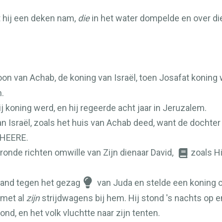
 hij een deken nam,
die
in het water dompelde en over dien
zoon van Achab, de koning van Israël, toen Josafat koning
n.
j koning werd, en hij regeerde acht jaar in Jeruzalem.
van Israël, zoals het huis van Achab deed, want de doch
HEERE
.
ronde richten omwille van Zijn dienaar David,
zoals H
tand tegen het gezag
van Juda en stelde een koning o
 met al
zijn
strijdwagens bij hem. Hij stond 's nachts op
nd, en het volk vluchtte naar zijn tenten.