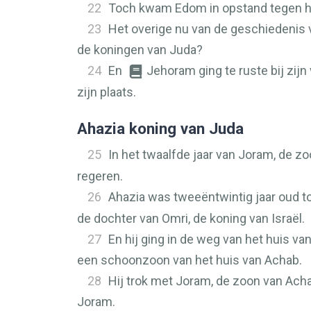
22
Toch kwam Edom in opstand tegen he
23
Het overige nu van de geschiedenis v
de koningen van Juda?
24
En
Jehoram ging te ruste bij zijn
zijn plaats.
Ahazia koning van Juda
25
In het twaalfde jaar van Joram, de zo
regeren.
26
Ahazia was tweeëntwintig jaar oud t
de dochter van Omri, de koning van Israël.
27
En hij ging in de weg van het huis v
een schoonzoon van het huis van Achab.
28
Hij trok met Joram, de zoon van Acha
Joram.