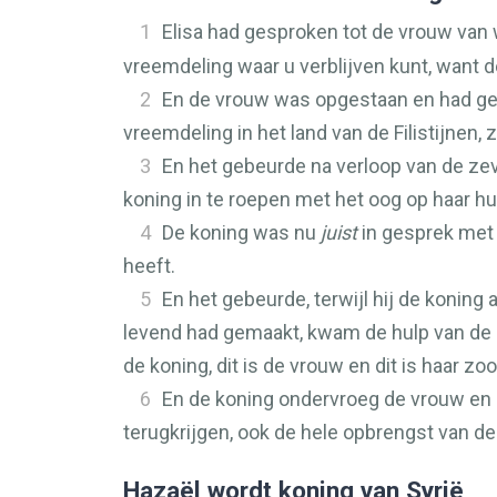
1
Elisa had gesproken tot de vrouw van 
vreemdeling waar u verblijven kunt, want 
2
En de vrouw was opgestaan en had geda
vreemdeling in het land van de Filistijnen, 
3
En het gebeurde na verloop van de zeve
koning in te roepen met het oog op haar hu
4
De koning was nu
juist
in gesprek met 
heeft.
5
En het gebeurde, terwijl hij de koning
levend had gemaakt, kwam de hulp van de k
de koning, dit is de vrouw en dit is haar zo
6
En de koning ondervroeg de vrouw en z
terugkrijgen, ook de hele opbrengst van de a
Hazaël wordt koning van Syrië