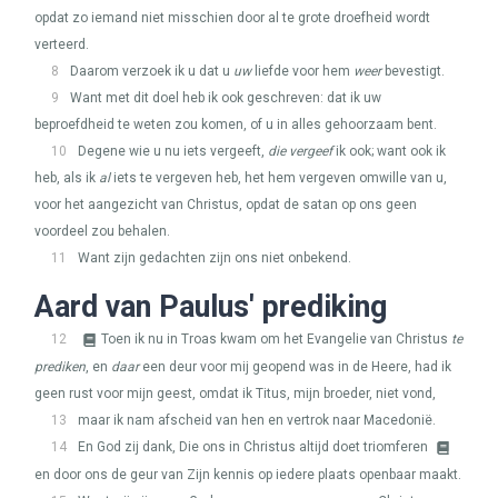
opdat zo iemand niet misschien door al te grote droefheid wordt
verteerd.
8
Daarom verzoek ik u dat u
uw
liefde voor hem
weer
bevestigt.
9
Want met dit doel heb ik ook geschreven: dat ik uw
beproefdheid te weten zou komen, of u in alles gehoorzaam bent.
10
Degene wie u nu iets vergeeft,
die vergeef
ik ook; want ook ik
heb, als ik
al
iets te vergeven heb, het hem vergeven omwille van u,
voor het aangezicht van Christus, opdat de satan op ons geen
voordeel zou behalen.
11
Want zijn gedachten zijn ons niet onbekend.
Aard van Paulus' prediking
12
Toen ik nu in Troas kwam om het Evangelie van Christus
te
prediken
, en
daar
een deur voor mij geopend was in de Heere, had ik
geen rust voor mijn geest, omdat ik Titus, mijn broeder, niet vond,
13
maar ik nam afscheid van hen en vertrok naar Macedonië.
14
En God zij dank, Die ons in Christus altijd doet triomferen
en door ons de geur van Zijn kennis op iedere plaats openbaar maakt.