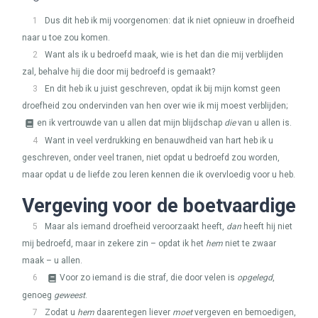
1
Dus dit heb ik mij voorgenomen: dat ik niet opnieuw in droefheid
naar u toe zou komen.
2
Want als ik u bedroefd maak, wie is het dan die mij verblijden
zal, behalve hij die door mij bedroefd is gemaakt?
3
En dit heb ik u juist geschreven, opdat ik bij mijn komst geen
droefheid zou ondervinden van hen over wie ik mij moest verblijden;
en ik vertrouwde van u allen dat mijn blijdschap
die
van u allen is.
4
Want in veel verdrukking en benauwdheid van hart heb ik u
geschreven, onder veel tranen, niet opdat u bedroefd zou worden,
maar opdat u de liefde zou leren kennen die ik overvloedig voor u heb.
Vergeving voor de boetvaardige
5
Maar als iemand droefheid veroorzaakt heeft,
dan
heeft hij niet
mij bedroefd, maar in zekere zin – opdat ik het
hem
niet te zwaar
maak – u allen.
6
Voor zo iemand is die straf, die door velen is
opgelegd
,
genoeg
geweest
.
7
Zodat u
hem
daarentegen liever
moet
vergeven en bemoedigen,