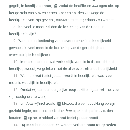
gegrift, in heerlijkheid was,
zodat de Israëlieten
hun
ogen niet op
het gezicht van Mozes gericht konden houden vanwege de
heerlijkheid van zijn gezicht,
hoewel
die tenietgedaan zou worden,
8
hoeveel te meer zal dan de bediening van de Geest in
heerlijkheid zijn?
9
Want als de bediening van de verdoemenis al heerlijkheid
geweest is, veel meer is de bediening van de gerechtigheid
overvloedig in heerlijkheid.
10
Immers, zelfs dat wat verheerlijkt was, is in dit opzicht niet
heerlijk geweest, vergeleken met de allesovertreffende heerlijkheid.
11
Want als wat tenietgedaan wordt in heerlijkheid was, veel
meer is wat blijft in heerlijkheid.
12
Omdat wij dan een dergelijke hoop bezitten, gaan wij met veel
vrijmoedigheid te werk,
13
en
doen wij
niet zoals
Mozes, die een bedekking op zijn
gezicht legde, opdat de Israëlieten
hun
ogen niet gericht zouden
houden
op het einddoel van wat tenietgedaan wordt.
14
Maar hun gedachten werden verhard, want tot op heden