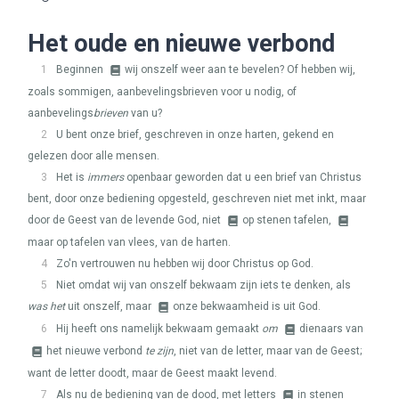
Het oude en nieuwe verbond
1
Beginnen
wij onszelf weer aan te bevelen? Of hebben wij,
zoals sommigen, aanbevelingsbrieven voor u nodig, of
aanbevelings
brieven
van u?
2
U bent onze brief, geschreven in onze harten, gekend en
gelezen door alle mensen.
3
Het is
immers
openbaar geworden dat u een brief van Christus
bent, door onze bediening opgesteld, geschreven niet met inkt, maar
door de Geest van de levende God, niet
op stenen tafelen,
maar op tafelen van vlees, van de harten.
4
Zo'n vertrouwen nu hebben wij door Christus op God.
5
Niet omdat wij van onszelf bekwaam zijn iets te denken, als
was het
uit onszelf, maar
onze bekwaamheid is uit God.
6
Hij heeft ons namelijk bekwaam gemaakt
om
dienaars van
het nieuwe verbond
te zijn
, niet van de letter, maar van de Geest;
want de letter doodt, maar de Geest maakt levend.
7
Als nu de bediening van de dood, met letters
in stenen