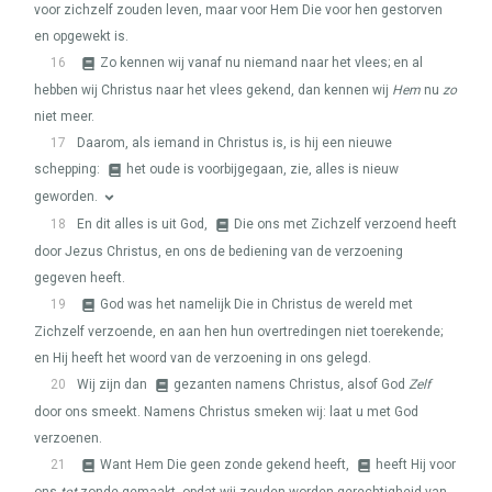
voor zichzelf zouden leven, maar voor Hem Die voor hen gestorven
en opgewekt is.
16
Zo kennen wij vanaf nu niemand naar het vlees; en al
hebben wij Christus naar het vlees gekend, dan kennen wij
Hem
nu
zo
niet meer.
17
Daarom, als iemand in Christus is, is hij een nieuwe
schepping:
het oude is voorbijgegaan, zie, alles is nieuw
geworden.
18
En dit alles is uit God,
Die ons met Zichzelf verzoend heeft
door Jezus Christus, en ons de bediening van de verzoening
gegeven heeft.
19
God was het namelijk Die in Christus de wereld met
Zichzelf verzoende, en aan hen hun overtredingen niet toerekende;
en Hij heeft het woord van de verzoening in ons gelegd.
20
Wij zijn dan
gezanten namens Christus, alsof God
Zelf
door ons smeekt. Namens Christus smeken wij: laat u met God
verzoenen.
21
Want Hem Die geen zonde gekend heeft,
heeft Hij voor