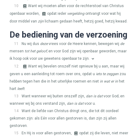
10
Want wij moeten allen voor de rechterstoel van Christus
openbaar worden,
opdat ieder
vergelding
ontvangt voor wat hij
door middel van
zijn
lichaam gedaan heeft, hetzij goed, hetzij kwaad.
De bediening van de verzoening
11
Nu wij dus
deze
vrees voor de Heere kennen, bewegen wij
de
mensen
tot het geloof
; en voor God zijn wij openbaar geworden, maar
ik hoop ook voor uw gewetens openbaar te zijn.
12
Want wij bevelen onszelf niet opnieuw bij u aan, maar wij
geven u een aanleiding tot roem over ons, opdat u
iets te zeggen
zou
hebben tegen hen die in het uiterlijke roemen en niet
in wat er in
het
hart
leeft
.
13
Want wanneer wij buiten onszelf zijn,
dan is dat
voor God; en
wanneer wij bij ons verstand zijn,
dan is dat
voor u.
14
Want de liefde van Christus dringt ons, die tot dit oordeel
gekomen zijn: als Eén voor allen gestorven is, dan zijn zij allen
gestorven.
15
En Hij is voor allen gestorven,
opdat zij die leven, niet meer