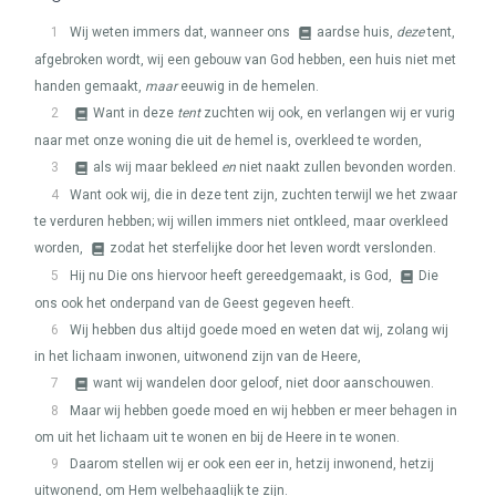
1
Wij weten immers dat, wanneer ons
aardse huis,
deze
tent,
afgebroken wordt, wij een gebouw van God hebben, een huis niet met
handen gemaakt,
maar
eeuwig in de hemelen.
2
Want in deze
tent
zuchten wij ook, en verlangen wij er vurig
naar met onze woning die uit de hemel is, overkleed te worden,
3
als wij maar bekleed
en
niet naakt zullen bevonden worden.
4
Want ook wij, die in deze tent zijn, zuchten terwijl we het zwaar
te verduren hebben; wij willen immers niet ontkleed, maar overkleed
worden,
zodat het sterfelijke door het leven wordt verslonden.
5
Hij nu Die ons hiervoor heeft gereedgemaakt, is God,
Die
ons ook het onderpand van de Geest gegeven heeft.
6
Wij hebben dus altijd goede moed en weten dat wij, zolang wij
in het lichaam inwonen, uitwonend zijn van de Heere,
7
want wij wandelen door geloof, niet door aanschouwen.
8
Maar wij hebben goede moed en wij hebben er meer behagen in
om uit het lichaam uit te wonen en bij de Heere in te wonen.
9
Daarom stellen wij er ook een eer in, hetzij inwonend, hetzij
uitwonend, om Hem welbehaaglijk te zijn.