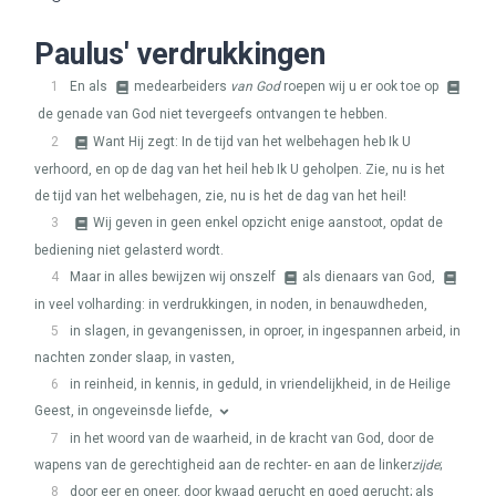
Paulus' verdrukkingen
1
En als
medearbeiders
van God
roepen wij u er ook toe op
de genade van God niet tevergeefs ontvangen te hebben.
2
Want Hij zegt: In de tijd van het welbehagen heb Ik U
verhoord, en op de dag van het heil heb Ik U geholpen. Zie, nu is het
de tijd van het welbehagen, zie, nu is het de dag van het heil!
3
Wij geven in geen enkel opzicht enige aanstoot, opdat de
bediening niet gelasterd wordt.
4
Maar in alles bewijzen wij onszelf
als dienaars van God,
in veel volharding: in verdrukkingen, in noden, in benauwdheden,
5
in slagen, in gevangenissen, in oproer, in ingespannen arbeid, in
nachten zonder slaap, in vasten,
6
in reinheid, in kennis, in geduld, in vriendelijkheid, in de Heilige
Geest, in ongeveinsde liefde,
7
in het woord van de waarheid, in de kracht van God, door de
wapens van de gerechtigheid aan de rechter- en aan de linker
zijde
;
8
door eer en oneer, door kwaad gerucht en goed gerucht; als