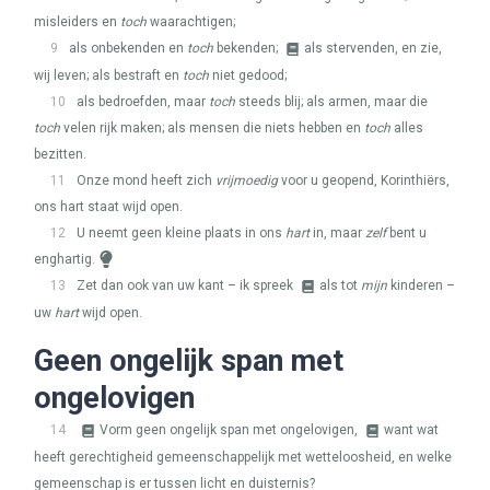
misleiders en
toch
waarachtigen;
9
als onbekenden en
toch
bekenden;
als stervenden, en zie,
wij leven; als bestraft en
toch
niet gedood;
10
als bedroefden, maar
toch
steeds blij; als armen, maar die
toch
velen rijk maken; als mensen die niets hebben en
toch
alles
bezitten.
11
Onze mond heeft zich
vrijmoedig
voor u geopend, Korinthiërs,
ons hart staat wijd open.
12
U neemt geen kleine plaats in ons
hart
in, maar
zelf
bent u
enghartig.
13
Zet dan ook van uw kant – ik spreek
als tot
mijn
kinderen –
uw
hart
wijd open.
Geen ongelijk span met
ongelovigen
14
Vorm geen ongelijk span met ongelovigen,
want wat
heeft gerechtigheid gemeenschappelijk met wetteloosheid, en welke
gemeenschap is er tussen licht en duisternis?