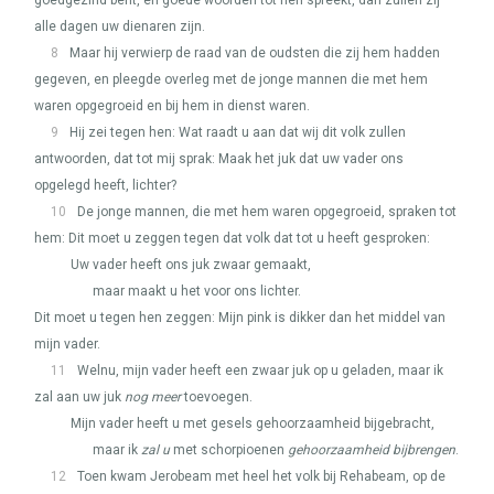
goedgezind bent, en goede woorden tot hen spreekt, dan zullen zij
alle dagen uw dienaren zijn.
8
Maar hij verwierp de raad van de oudsten die zij hem hadden
gegeven, en pleegde overleg met de jonge mannen die met hem
waren opgegroeid en bij hem in dienst waren.
9
Hij zei tegen hen: Wat raadt u aan dat wij dit volk zullen
antwoorden, dat tot mij sprak: Maak het juk dat uw vader ons
opgelegd heeft, lichter?
10
De jonge mannen, die met hem waren opgegroeid, spraken tot
hem: Dit moet u zeggen tegen dat volk dat tot u heeft gesproken:
Uw vader heeft ons juk zwaar gemaakt,
maar maakt u het voor ons lichter.
Dit moet u tegen hen zeggen: Mijn pink is dikker dan het middel van
mijn vader.
11
Welnu, mijn vader heeft een zwaar juk op u geladen, maar ik
zal aan uw juk
nog meer
toevoegen.
Mijn vader heeft u met gesels gehoorzaamheid bijgebracht,
maar ik
zal u
met schorpioenen
gehoorzaamheid bijbrengen
.
12
Toen kwam Jerobeam met heel het volk bij Rehabeam, op de