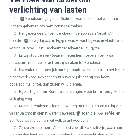
verlichting van lasten
1
Rehabeam ging naar Sichem, want heel Israël was naar
Sichem gekomen om hem koning te maken.
2
Het gebeurde nu, toen Jerobeam, de zoon van Nebat,
dit
hoorde,
terwijl hij
nog
in Egypte was – want hij was gevlucht voor
koning Salomo – dat Jerobeam terugkeerde uit Egypte.
3
En zij stuurden
een bode
en lieten hem roepen. Toen kwam
Jerobeam, met heel Israël, en zij spraken tot Rehabeam:
4
Uw vader heeft ons juk hard gemaakt; welnu, maakt u het harde
dienstwerk voor uw vader en zijn zware juk, dat hij ons heeft
opgelegd nu lichter, dan zullen wij u dienen.
5
Hij zei tegen hen: Kom over drie dagen weer bij mij terug. En het
volk ging weg.
6
Koning Rehabeam pleegde overleg met de oudsten die bij zijn
vader Salomo in dienst waren geweest,
toen die
nog
leefde, en
zei: Wat raadt u aan om dit volk te antwoorden?
7
Zij spraken tot hem: Als u goed voor dit volk wilt zijn,
als
u hun