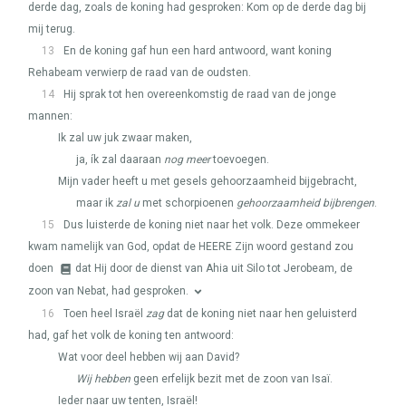
derde dag, zoals de koning had gesproken: Kom op de derde dag bij
mij terug.
13
En de koning gaf hun een hard antwoord, want koning
Rehabeam verwierp de raad van de oudsten.
14
Hij sprak tot hen overeenkomstig de raad van de jonge
mannen:
Ik zal uw juk zwaar maken,
ja, ík zal daaraan
nog meer
toevoegen.
Mijn vader heeft u met gesels gehoorzaamheid bijgebracht,
maar ik
zal u
met schorpioenen
gehoorzaamheid bijbrengen
.
15
Dus luisterde de koning niet naar het volk. Deze ommekeer
kwam namelijk van God, opdat de
HEERE
Zijn woord gestand zou
doen
dat Hij door de dienst van Ahia uit Silo tot Jerobeam, de
zoon van Nebat, had gesproken.
16
Toen heel Israël
zag
dat de koning niet naar hen geluisterd
had, gaf het volk de koning ten antwoord:
Wat voor deel hebben wij aan David?
Wij hebben
geen erfelijk bezit met de zoon van Isaï.
Ieder naar uw tenten, Israël!