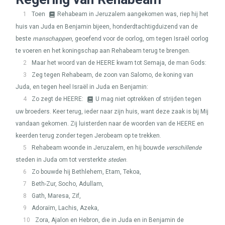
1
Toen
Rehabeam in Jeruzalem aangekomen was, riep hij het
huis van Juda en Benjamin bijeen, honderdtachtigduizend van de
beste
manschappen
, geoefend voor de oorlog, om tegen Israël oorlog
te voeren en het koningschap aan Rehabeam terug te brengen.
2
Maar het woord van de
HEERE
kwam tot Semaja, de man Gods:
3
Zeg tegen Rehabeam, de zoon van Salomo, de koning van
Juda, en tegen heel Israël in Juda en Benjamin:
4
Zo zegt de
HEERE
:
U mag niet optrekken of strijden tegen
uw broeders. Keer terug, ieder naar zijn huis, want deze zaak is bij Mij
vandaan gekomen. Zij luisterden naar de woorden van de
HEERE
en
keerden terug zonder tegen Jerobeam op te trekken.
5
Rehabeam woonde in Jeruzalem, en hij bouwde
verschillende
steden in Juda om tot versterkte
steden
.
6
Zo bouwde hij Bethlehem, Etam, Tekoa,
7
Beth-Zur, Socho, Adullam,
8
Gath, Maresa, Zif,
9
Adoraïm, Lachis, Azeka,
10
Zora, Ajalon en Hebron, die in Juda en in Benjamin de