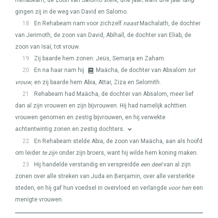
Rehabeam, de zoon van Salomo sterk, drie jaar; want drie jaar
lang
gingen zij in de weg van David en Salomo.
18
En Rehabeam nam voor zichzelf
naast
Machalath, de dochter
van Jerimoth, de zoon van David, Abihaïl, de dochter van Eliab, de
zoon van Isaï, tot vrouw.
19
Zij baarde hem zonen: Jeüs, Semarja en Zaham.
20
En na haar nam hij
Maächa, de dochter van Absalom
tot
vrouw
, en zij baarde hem Abia, Attai, Ziza en Selomith.
21
Rehabeam had Maächa, de dochter van Absalom, meer lief
dan al zijn vrouwen en zijn bijvrouwen. Hij had namelijk achttien
vrouwen genomen en zestig bijvrouwen, en hij verwekte
achtentwintig zonen en zestig dochters.
22
En Rehabeam stelde Abia, de zoon van Maächa, aan als hoofd
om leider
te zijn
onder zijn broers, want hij wilde hem koning maken.
23
Hij handelde verstandig en verspreidde
een deel
van al zijn
zonen over alle streken van Juda en Benjamin, over alle versterkte
steden, en hij gaf hun voedsel in overvloed en verlangde
voor hen
een
menigte vrouwen.