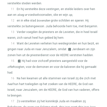
versterkte steden werden.
11
En hij versterkte deze vestingen, en stelde leiders over hen
aan en
sloeg er
voedselvoorraden, olie en wijn
op
,
12
en in elke stad
bovendien
grote schilden en speren. Hij
versterkte ze buitengewoon. Juda behoorde hem toe, met Benjamin.
13
Verder voegden de priesters en de Levieten, die in heel Israël
waren, zich vanuit heel hun gebied bij hem.
14
Want de Levieten verlieten hun weidegronden en hun bezit, en
gingen naar Juda en naar Jeruzalem, omdat
Jerobeam en zijn
zonen hen uit de priesterdienst voor de
HEERE
verstoten hadden.
15
Hij had voor zichzelf priesters aangesteld voor de
offer
hoogten, voor de demonen en voor de kalveren die hij gemaakt
had.
16
Na hen kwamen uit alle stammen van Israël zij die zich met
heel
hun hart toelegden op het zoeken van de
HEERE
, de God van
Israël, naar Jeruzalem, om de
HEERE
, de God van hun vaderen, offers
te brengen.
17
Zo versterkten zij het koninkrijk Juda en maakten zij