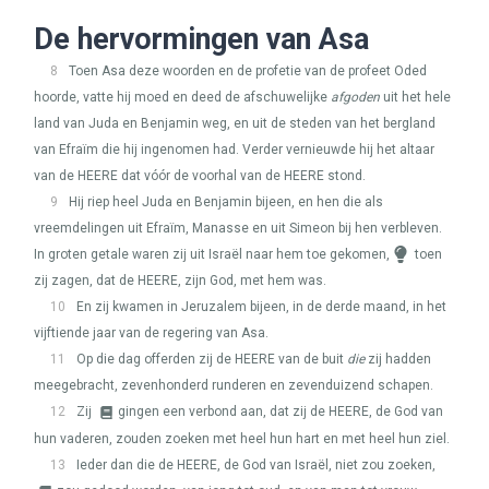
De hervormingen van Asa
8
Toen Asa deze woorden en de profetie van de profeet Oded
hoorde, vatte hij moed en deed de afschuwelijke
afgoden
uit het hele
land van Juda en Benjamin weg, en uit de steden van het bergland
van Efraïm die hij ingenomen had. Verder vernieuwde hij het altaar
van de
HEERE
dat vóór de voorhal van de
HEERE
stond.
9
Hij riep heel Juda en Benjamin bijeen, en hen die als
vreemdelingen uit Efraïm, Manasse en uit Simeon bij hen verbleven.
In groten getale waren zij uit Israël naar hem toe gekomen,
toen
zij zagen, dat de
HEERE
, zijn God, met hem was.
10
En zij kwamen in Jeruzalem bijeen, in de derde maand, in het
vijftiende jaar van de regering van Asa.
11
Op die dag offerden zij de
HEERE
van de buit
die
zij hadden
meegebracht, zevenhonderd runderen en zevenduizend schapen.
12
Zij
gingen een verbond aan, dat zij de
HEERE
, de God van
hun vaderen, zouden zoeken met heel hun hart en met heel hun ziel.
13
Ieder dan die de
HEERE
, de God van Israël, niet zou zoeken,