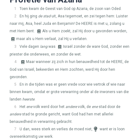
1
Toen kwam de Geest van God op Azaria, de zoon van Oded.
2
En hij ging
de stad
uit, Asa tegemoet, en zei tegen hem: Luister
naar mij, Asa, heel Juda en Benjamin! De
HEERE
is met u, zolang u
met Hem bent.
Als u Hem zoekt, zal Hij door u gevonden worden,
maar als u Hem verlaat, zal Hij u verlaten.
3
Vele dagen
lang
was
Israël zonder de ware God, zonder een
priester die onderwees, en zonder de wet.
4
Maar wanneer zij zich in hun benauwdheid tot de
HEERE
, de
God van Israël, bekeerden en Hem zochten, werd Hij door hen
gevonden.
5
En in die tijden was er geen vrede voor wie vertrok of wie naar
binnen kwam, omdat er grote verwarring onder al de inwoners van die
landen
heerste
.
6
Het
ene
volk werd door het
andere
volk, de
ene
stad door de
andere
stad te gronde gericht, want God had hen met allerlei
benauwdheid in verwarring gebracht.
7
U dan, wees sterk en verlies de moed niet,
want er is loon
overeenkomstig uw werk.