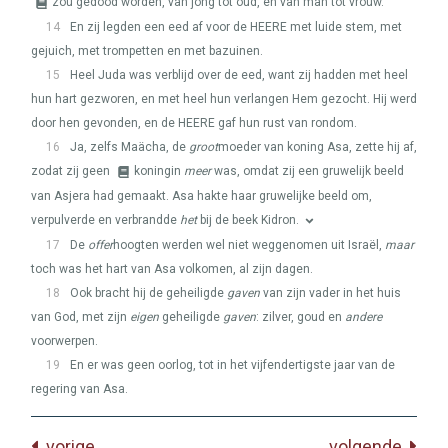
zou gedood worden, van jong tot oud, en van man tot vrouw.
14
En zij legden een eed af voor de
HEERE
met luide stem, met
gejuich, met trompetten en met bazuinen.
15
Heel Juda was verblijd over de eed, want zij hadden met heel
hun hart gezworen, en met heel hun verlangen Hem gezocht. Hij werd
door hen gevonden, en de
HEERE
gaf hun rust van rondom.
16
Ja, zelfs Maächa, de
groot
moeder van koning Asa, zette hij af,
zodat zij geen
koningin
meer
was, omdat zij een gruwelijk beeld
van Asjera had gemaakt. Asa hakte haar gruwelijke beeld om,
verpulverde en verbrandde
het
bij de beek Kidron.
17
De
offer
hoogten werden wel niet weggenomen uit Israël,
maar
toch was het hart van Asa volkomen, al zijn dagen.
18
Ook bracht hij de geheiligde
gaven
van zijn vader in het huis
van God, met zijn
eigen
geheiligde
gaven
: zilver, goud en
andere
voorwerpen.
19
En er was geen oorlog, tot in het vijfendertigste jaar van de
regering van Asa.
vorige
volgende