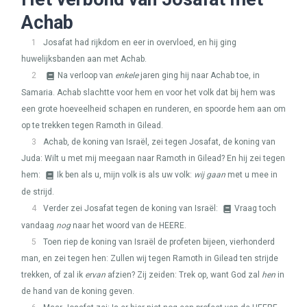
Achab
1
Josafat had rijkdom en eer in overvloed, en hij ging
huwelijksbanden aan met Achab.
2
Na verloop van
enkele
jaren ging hij naar Achab toe, in
Samaria. Achab slachtte voor hem en voor het volk dat bij hem was
een grote hoeveelheid schapen en runderen, en spoorde hem aan om
op te trekken tegen Ramoth in Gilead.
3
Achab, de koning van Israël, zei tegen Josafat, de koning van
Juda: Wilt u met mij meegaan naar Ramoth in Gilead? En hij zei tegen
hem:
Ik ben als u, mijn volk is als uw volk:
wij gaan
met u mee in
de strijd.
4
Verder zei Josafat tegen de koning van Israël:
Vraag toch
vandaag
nog
naar het woord van de
HEERE
.
5
Toen riep de koning van Israël de profeten bijeen, vierhonderd
man, en zei tegen hen: Zullen wij tegen Ramoth in Gilead ten strijde
trekken, of zal ik
ervan
afzien? Zij zeiden: Trek op, want God zal
hen
in
de hand van de koning geven.