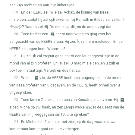
aan Zijn rechter- en aan Zijn linkerzijde.
19
En de
HEERE
zei: Wie zal Achab, de koning van Israël,
misleiden, zodat hij zal optrekken en bij Ramoth in Gilead zal vallen
in
de strijd
? Daarna zei Hij: De een zegt dit, en de ander zegt dat.
20
Toen trad er een
geest naar voren en ging voor het
aangezicht van de
HEERE
staan. Hij zei: Ík zal hem misleiden. En de
HEERE
zei tegen hem: Waarmee?
21
Hij zei: Ik zal eropuit gaan en tot een leugengeest zijn in de
mond van al zijn profeten. En Hij zei: U mag misleiden, en u zult er
ook toe in staat zijn. Vertrek en doe het zo.
22
Welnu,
zie, de
HEERE
heeft een leugengeest in de mond
van deze profeten van u gegeven, en de
HEERE
heeft onheil over u
uitgesproken.
23
Toen kwam Zedekia, de zoon van Kenaäna, naar voren. Hij
sloeg Micha op
zijn
kaak, en zei: Langs welke
weg
is de Geest van de
HEERE
van mij weggegaan om tot u te spreken?
24
En Micha zei: Zie, u zult het zien, op de dag waarop u
van
kamer naar kamer gaat om u te verbergen.