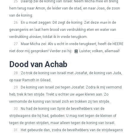
25
Daarop zei de koning van Israël: Neem Micha mee en breng
hem terug naar Amon, de leider van de stad, en naar Joas, de zoon
van de koning.
26
En u moet zeggen: Dit zegt de koning: Zet deze
man
in de
gevangenis en laat hem brood van verdrukking eten en water van
verdrukking
drinken
, totdat ik in vrede terugkom.
27
Maar Micha zei: Als u echt in vrede terugkeert, heeft de
HEERE
niet door mij gesproken! Verder zei hij:
Luister, volken, allemaal!
Dood van Achab
28
Zo trok de koning van Israël met Josafat, de koning van Juda,
op naar Ramoth in Gilead.
29
De koning van Israël zei tegen Josafat: Zodra ik mij vermomd
heb, trek ik ten strijde. Trekt u echter uw
eigen
kleren aan. Zo
vermomde de koning van Israël zich en trokken zij ten strijde.
30
Nu had de koning van Syrië de bevelhebbers van de
strijdwagens die hij had, geboden: U mag niet tegen de kleinen of
tegen de groten strijden, maar alleen tegen de koning van Israël.
31
Het gebeurde dan, zodra de bevelhebbers van de strijdwagens