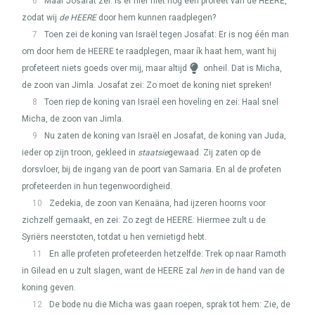
6
Maar Josafat zei: Is er hier niet nog een profeet van de
HEERE
,
zodat wij
de
HEERE
door hem kunnen raadplegen?
7
Toen zei de koning van Israël tegen Josafat: Er is nog één man
om door hem de
HEERE
te raadplegen, maar ík haat hem, want hij
profeteert niets goeds over mij, maar altijd
onheil. Dat is Micha,
de zoon van Jimla. Josafat zei: Zo moet de koning niet spreken!
8
Toen riep de koning van Israël een hoveling en zei: Haal snel
Micha, de zoon van Jimla.
9
Nu zaten de koning van Israël en Josafat, de koning van Juda,
ieder op zijn troon, gekleed in
staatsie
gewaad. Zij zaten op de
dorsvloer, bij de ingang van de poort van Samaria. En al de profeten
profeteerden in hun tegenwoordigheid.
10
Zedekia, de zoon van Kenaäna, had ijzeren hoorns voor
zichzelf gemaakt, en zei: Zo zegt de
HEERE
: Hiermee zult u de
Syriërs neerstoten, totdat u hen vernietigd hebt.
11
En alle profeten profeteerden hetzelfde: Trek op naar Ramoth
in Gilead en u zult slagen, want de
HEERE
zal
hen
in de hand van de
koning geven.
12
De bode nu die Micha was gaan roepen, sprak tot hem: Zie, de