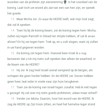
woorden van de profeten zijn eenstemmig
in het voordeel van de
koning. Laat toch uw woord als
dat
van een van hen zijn, en spreek
het goede.
13
Maar Micha zei:
Zo waar
de
HEERE
leeft, wat mijn God zegt,
dat zal ik spreken.
14
Toen hij bij de koning kwam, zei de koning tegen hem: Micha,
zullen wij tegen Ramoth in Gilead ten strijde trekken, of zal ik
ervan
afzien? En hij zei tegen hem: Trek op, en u zult slagen, want zij zullen
in uw hand gegeven worden.
15
De koning zei tegen hem: Hoeveel keer moet ik u
nog
bezweren dat u tot mij niets zult spreken dan alleen de waarheid, in
de Naam van de
HEERE
?
16
Hij zei: Ik zag heel Israël overal verspreid op de bergen, als
schapen die geen herder hebben. En de
HEERE
zei: Dezen hebben
geen heer, laat ieder in vrede naar zijn huis terugkeren.
17
Toen zei de koning van Israël tegen Josafat: Heb ik niet tegen
u gezegd: Hij zal over mij niets goeds profeteren,
alleen
maar onheil?
18
Verder zei
Micha
: Daarom, hoor het woord van de
HEERE
: Ik
zag de
HEERE
op Zijn troon zitten, en heel het hemelse leger stond