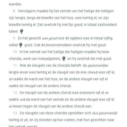
wanden.
8
Vervolgens maakte hij het vertrek van het heilige der heiligen:
zijn lengte, langs de breedte van het huis, was twintig el, en zijn
breedte twintig el. Dat overtrok hij met fijn goud, in totaal zeshonderd
talent.
9
En het gewicht
aan goud
voor de spijkers was in totaal vijftig
sikkel
goud. Ook de bovenvertrekken overtrok hij met goud.
10
In het vertrek van het heilige der heiligen maakte hij twee
cherubs, werk van metaalgieters,
en hij overtrok die met goud.
11
Wat de vleugels van de cherubs betreft: de
gezamenlijke
lengte ervan was twintig el; de vleugel van de ene
cherub
was vijf el,
en
raakte de wand van het huis, en de andere vleugel van vijf el
raakte de vleugel van de andere cherub.
12
De vleugel van de andere cherub was eveneens vijf el
en
raakte
ook
de wand van het vertrek; en de andere vleugel was vijf el
en
kwam tegen de vleugel van de andere cherub aan.
13
De vleugels van deze cherubs spreidden zich
dus gezamenlijk
twintig el uit, en zij stonden op hun voeten, met hun gezichten naar
het vertrek
gericht
.