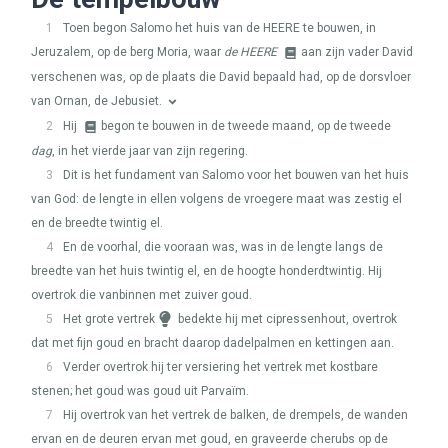
1
Toen begon Salomo het huis van de
HEERE
te bouwen, in
Jeruzalem, op de berg Moria, waar
de
HEERE
aan zijn vader David
verschenen was, op de plaats die David bepaald had, op de dorsvloer
van Ornan, de Jebusiet.
2
Hij
begon te bouwen in de tweede maand, op de tweede
dag
, in het vierde jaar van zijn regering.
3
Dit is het fundament van Salomo voor het bouwen van het huis
van God: de lengte in ellen volgens de vroegere maat was zestig el
en de breedte twintig el.
4
En de voorhal, die vooraan was, was in de lengte langs de
breedte van het huis twintig el, en de hoogte honderdtwintig. Hij
overtrok die vanbinnen met zuiver goud.
5
Het grote vertrek
bedekte hij met cipressenhout, overtrok
dat met fijn goud en bracht daarop dadelpalmen en kettingen aan.
6
Verder overtrok hij ter versiering het vertrek met kostbare
stenen; het goud was goud uit Parvaïm.
7
Hij overtrok van het vertrek de balken, de drempels, de wanden
ervan en de deuren ervan met goud, en graveerde cherubs op de