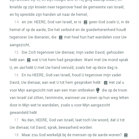
knielde op zijn knieën neer tegenover heel de gemeente van Israël,
en hij spreidde zijn handen uit naar de hemel,
14
en zei:
HEERE
, God van Israël, er is
geen God zoals U, in de
hemel of op de aarde, Die het verbond en de goedertierenheid houdt
tegenover Uw dienaren, die
met heel hun hart wandelen voor Uw
aangezicht,
15
Die Zich tegenover Uw dienaar, mijn vader David, gehouden
hebt aan
wat U tot hem had gesproken. Want met Uw mond sprak
U, en
dat
hebt U met Uw hand vervuld, zoals het op deze dag is.
16
En nu
HEERE
, God van Israël, houd U tegenover mijn vader
David, Uw dienaar, aan wat U tot hem gesproken hebt:
Het zal u
voor Mijn aangezicht niet aan een man ontbreken
die op de troon
van Israël zal zitten, tenminste, wanneer uw zonen op hun weg letten
door in Mijn wet te wandelen, zoals u voor Mijn aangezicht
gewandeld hebt.
17
Nu dan,
HEERE
, God van Israël, laat toch Uw woord, dat U tot
Uw dienaar, tot David, sprak, bewaarheid worden.
18
Maar zou God werkelijk bij de mensen op de aarde wonen?