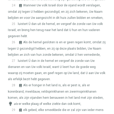
24
Wanneer Uw volk Israël door de vijand wordt verslagen,
omdat zij tegen U hebben gezondigd, en zij zich bekeren, Uw Naam
belijden en voor Uw aangezicht in dit huis zullen bidden en smeken,
25
luistert Ú dan uit de hemel, en vergeef de zonde van Uw volk
Israël, en breng hen terug naar het land dat U hun en hun vaderen
gegeven hebt.
26
Als de hemel gesloten is en er geen regen komt, omdat zij
tegen U gezondigd hebben, en zij op deze plaats bidden, Uw Naam
belijden
en
zich van hun zonde bekeren, omdat U hen vernederde,
27
luistert Ú dan in de hemel en vergeef de zonde van Uw
dienaren en van Uw volk Israël, want U leert hun de goede weg
waarop zij moeten gaan, en geef regen op Uw land, dat U aan Uw volk
als erfelijk bezit hebt gegeven.
28
Als er honger in het land is, als er pest is, als er
korenbrand, meeldauw, veldsprinkhanen en zwermsprinkhanen
komen, als zijn vijanden hem benauwen in het land met zijn steden,
als
er welke plaag of welke ziekte dan ook komt,
29
elk gebed, elke smeekbede die er zal zijn van ieder mens