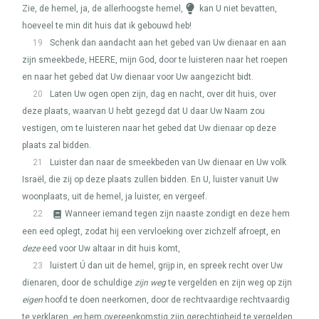
Zie, de hemel, ja, de allerhoogste hemel,
kan U niet bevatten,
hoeveel te min dit huis dat ik gebouwd heb!
19
Schenk dan aandacht aan het gebed van Uw dienaar en aan
zijn smeekbede,
HEERE
, mijn God, door te luisteren naar het roepen
en naar het gebed dat Uw dienaar voor Uw aangezicht bidt.
20
Laten Uw ogen open zijn, dag en nacht, over dit huis, over
deze plaats, waarvan U hebt gezegd dat U daar Uw Naam zou
vestigen, om te luisteren naar het gebed dat Uw dienaar op deze
plaats zal bidden.
21
Luister dan naar de smeekbeden van Uw dienaar en Uw volk
Israël, die zij op deze plaats zullen bidden. En U, luister vanuit Uw
woonplaats, uit de hemel, ja luister, en vergeef.
22
Wanneer iemand tegen zijn naaste zondigt en deze hem
een eed oplegt, zodat hij een vervloeking over zichzelf afroept, en
deze
eed voor Uw altaar in dit huis komt,
23
luistert Ú dan uit de hemel, grijp in, en spreek recht over Uw
dienaren, door de schuldige
zijn weg
te vergelden en zijn weg op zijn
eigen
hoofd te doen neerkomen, door de rechtvaardige rechtvaardig
te verklaren,
en
hem overeenkomstig zijn gerechtigheid te vergelden.