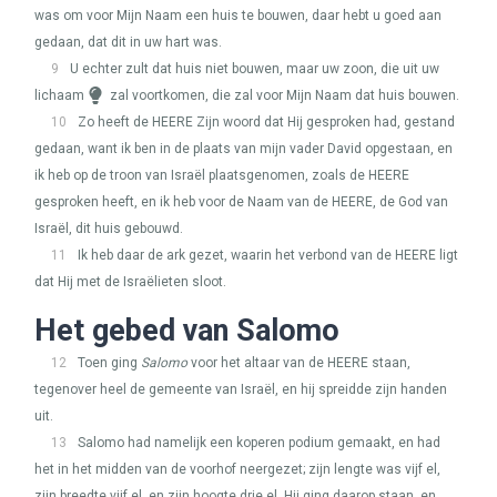
was om voor Mijn Naam een huis te bouwen, daar hebt u goed aan
gedaan, dat dit in uw hart was.
9
U echter zult dat huis niet bouwen, maar uw zoon, die uit uw
lichaam
zal voortkomen, die zal voor Mijn Naam dat huis bouwen.
10
Zo heeft de
HEERE
Zijn woord dat Hij gesproken had, gestand
gedaan, want ik ben in de plaats van mijn vader David opgestaan, en
ik heb op de troon van Israël plaatsgenomen, zoals de
HEERE
gesproken heeft, en ik heb voor de Naam van de
HEERE
, de God van
Israël, dit huis gebouwd.
11
Ik heb daar de ark gezet, waarin het verbond van de
HEERE
ligt
dat Hij met de Israëlieten sloot.
Het gebed van Salomo
12
Toen ging
Salomo
voor het altaar van de
HEERE
staan,
tegenover heel de gemeente van Israël, en hij spreidde zijn handen
uit.
13
Salomo had namelijk een koperen podium gemaakt, en had
het in het midden van de voorhof neergezet; zijn lengte was vijf el,
zijn breedte vijf el, en zijn hoogte drie el. Hij ging daarop staan, en