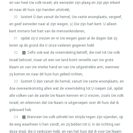
en van heel Uw volk Israël, als eenieder zijn plaag en zijn pijn erkent
en naar dit huis zijn handen uitstrekt,
30
luistert Ú dan vanuit de hemel, Uw vaste woonplaats, vergeef,
en geef eenieder naar al zijn wegen,
U
, Die zijn hart kent. U alleen
kent immers het hart van de mensenkinderen,
31
opdat zij U vrezen en in Uw wegen gaan al de dagen dat zij
leven op de grond die U onze vaderen gegeven hebt.
32
Zelfs ook wat de vreemdeling betreft, die niet tot Uw volk
Israël behoort, maar uit een ver land komt omwille van Uw grote
Naam en van Uw sterke hand en van Uw uitgestrekte arm, wanneer
zij komen en naar dit huis hun gebed richten,
33
luistert Ú dan vanuit de hemel, vanuit Uw vaste woonplaats, en
doe overeenkomstig alles wat de vreemdeling tot U roepen zal, opdat
alle volken van de aarde Uw Naam kennen en U vrezen, zoals Uw volk
Israël, en erkennen dat Uw Naam is uitgeroepen over dit huis dat ik
gebouwd heb.
34
Wanneer Uw volk uittrekt ten strijde tegen zijn vijanden, op
de weg waarheen U hen zendt, en zij bidden tot U, in de richting van
deze stad, die U verkozen hebt, en van het huis dat ik voor Uw Naam