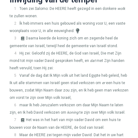
1
Toen zei Salomo: De
HEERE
heeft gezegd in een donkere
wolk
te zullen wonen.
2
Ík heb immers een huis gebouwd als woning voor U, een vaste
woonplaats voor U, in alle eeuwigheid.
3
Daarna keerde de koning zich om en zegende heel de
gemeente van Israël, terwijl heel de gemeente van Israël stond.
4
Hij zei: Geloofd zij de
HEERE
, de God van Israël, Die met Zijn
mond tot mijn vader David gesproken heeft, en
dat
met Zijn handen
heeft vervuld, toen Hij zei:
5
Vanaf de dag dat Ik Mijn volk uit het land Egypte heb geleid, heb
Ik uit alle stammen van Israël geen stad verkozen om
er
een huis te
bouwen, zodat Mijn Naam daar zou zijn, en Ik heb geen man verkozen
om vorst te zijn over Mijn volk Israël,
6
maar Ik heb Jeruzalem verkozen om daar Mijn Naam te laten
zijn, en Ik heb David verkozen om
koning
te zijn over Mijn volk Israël.
7
Het was in het hart van mijn vader David om een huis te
bouwen voor de Naam van de
HEERE
, de God van Israël.
8
Maar de
HEERE
zei tegen mijn vader David: Dat het in uw hart