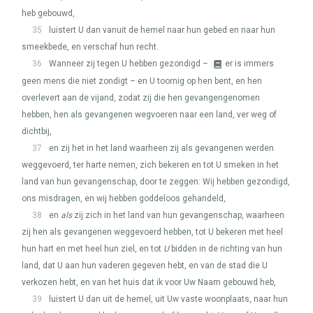
heb gebouwd,
35
luistert U dan vanuit de hemel naar hun gebed en naar hun
smeekbede, en verschaf hun recht.
36
Wanneer zij tegen U hebben gezondigd –
er is immers
geen mens die niet zondigt – en U toornig op hen bent, en hen
overlevert aan de vijand, zodat zij die hen gevangengenomen
hebben, hen als gevangenen wegvoeren naar een land, ver weg of
dichtbij,
37
en zij het in het land waarheen zij als gevangenen werden
weggevoerd, ter harte nemen, zich bekeren en tot U smeken in het
land van hun gevangenschap, door te zeggen: Wij hebben gezondigd,
ons misdragen, en wij hebben goddeloos gehandeld,
38
en
als
zij zich in het land van hun gevangenschap, waarheen
zij hen als gevangenen weggevoerd hebben, tot U bekeren met heel
hun hart en met heel hun ziel, en tot
U
bidden in de richting van hun
land, dat U aan hun vaderen gegeven hebt, en van de stad die U
verkozen hebt, en van het huis dat ik voor Uw Naam gebouwd heb,
39
luistert U dan uit de hemel, uit Uw vaste woonplaats, naar hun