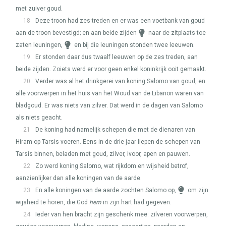
met zuiver goud.
18
Deze troon had zes treden en er was een voetbank van goud
aan de troon bevestigd; en aan beide zijden
naar de zitplaats toe
zaten leuningen,
en bij die leuningen stonden twee leeuwen.
19
Er stonden daar dus twaalf leeuwen op de zes treden, aan
beide zijden. Zoiets werd er voor geen enkel koninkrijk ooit gemaakt.
20
Verder was al het drinkgerei van koning Salomo van goud, en
alle voorwerpen in het huis van het Woud van de Libanon waren van
bladgoud. Er was niets van zilver. Dat werd in de dagen van Salomo
als niets geacht.
21
De koning had namelijk schepen die met de dienaren van
Hiram op Tarsis voeren. Eens in de drie jaar liepen de schepen van
Tarsis binnen, beladen met goud, zilver, ivoor, apen en pauwen.
22
Zo werd koning Salomo, wat rijkdom en wijsheid betrof,
aanzienlijker dan alle koningen van de aarde.
23
En alle koningen van de aarde zochten Salomo op,
om zijn
wijsheid te horen, die God
hem
in zijn hart had gegeven.
24
Ieder van hen bracht zijn geschenk mee: zilveren voorwerpen,