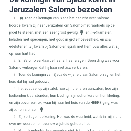
Jeruzalem Salomo bezoeken
1
Toen de koningin van Sjeba het gerucht over Salomo
hoorde, kwam zij naar Jeruzalem om Salomo met raadsels op de
proef te stellen, met een zeer groot gevolg,
en
met
kamelen,
beladen met specerijen, met goud in grote hoeveelheid, en
met
edelstenen. Zij kwam bij Salomo en sprak met hem
over
alles wat zij
op haar hart had.
2
En Salomo verklaarde haar al haar vragen. Geen ding was voor
Salomo verborgen dat hij haar niet
kon
verklaren.
3
Toen de koningin van Sjeba de wijsheid van Salomo zag, en het
huis dat hij had gebouwd,
4
het voedsel op zijn tafel, hoe zijn dienaren aanzaten, hoe zijn
bedienden klaarstonden, hun kleding, zijn schenkers en hun kleding,
en zijn bovenvertrek, waar hij naar het huis van de
HEERE
ging, was
zij buiten zichzelf.
5
Zij zei tegen de koning: Het was de waarheid, wat ik in mijn land
over uw woorden en over uw wijsheid gehoord heb.
6
Maar ik geloofde hun woorden niet, totdat ik kwam en mijn
eigen