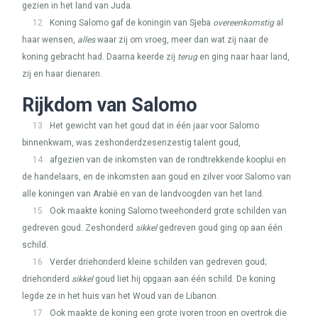
gezien in het land van Juda.
12
Koning Salomo gaf de koningin van Sjeba
overeenkomstig
al
haar wensen,
alles
waar zij om vroeg, meer dan wat zij naar de
koning gebracht had. Daarna keerde zij
terug
en ging naar haar land,
zij en haar dienaren.
Rijkdom van Salomo
13
Het gewicht van het goud dat in één jaar voor Salomo
binnenkwam, was zeshonderdzesenzestig talent goud,
14
afgezien van de inkomsten van de rondtrekkende kooplui en
de handelaars, en de inkomsten aan goud en zilver voor Salomo van
alle koningen van Arabië en van de landvoogden van het land.
15
Ook maakte koning Salomo tweehonderd grote schilden van
gedreven goud. Zeshonderd
sikkel
gedreven goud ging op aan één
schild.
16
Verder driehonderd kleine schilden van gedreven goud;
driehonderd
sikkel
goud liet hij opgaan aan één schild. De koning
legde ze in het huis van het Woud van de Libanon.
17
Ook maakte de koning een grote ivoren troon en overtrok die