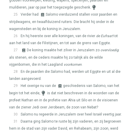
gouden voorwerpen, kleding, wapens, specerijen, paarden en
muildieren, jaar op jaar het toegezegde geschenk.
25
Verder had
Salomo vierduizend stallen voor paarden en
strijdwagens, en twaalfduizend ruiters. Die bracht hij onder in de
wagensteden en bij de koning in Jeruzalem.
26
En hij heerste over alle koningen, van de rivier
de Eufraat
tot
aan het land van de Filistijnen, en tot aan de grens van Egypte.
27
De koning maakte het zilver in Jeruzalem zo
overvloedig
als stenen, en de ceders maakte hij zo talrijk als de wilde
vijgenbomen, die in het Laagland
voorkomen
.
28
En de paarden die Salomo had, werden uit Egypte en uit al die
landen aangevoerd.
29
Het overige nu van de
geschiedenis van Salomo, van het
begin tot het einde,
is dat niet beschreven in de woorden van de
profeet Nathan en in de profetie van Ahia uit Silo en in de visioenen
van de ziener Jedi over Jerobeam, de zoon van Nebat?
30
Salomo nu regeerde in Jeruzalem over heel Israël veertig jaar.
31
Daarna ging Salomo te ruste bij zijn vaderen, en zij begroeven
hem in de stad van zijn vader David, en Rehabeam, zijn zoon, werd