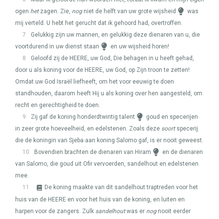
ogen
het
zagen. Zie,
nog
niet de helft van uw grote wijsheid
was
mij verteld. U hebt het gerucht dat ik gehoord had, overtroffen.
7
Gelukkig zijn uw mannen, en gelukkig deze dienaren van u, die
voortdurend in uw dienst staan
en uw wijsheid horen!
8
Geloofd zij de
HEERE
, uw God, Die behagen in u heeft gehad,
door u als koning voor de
HEERE
, uw God, op Zijn troon te zetten!
Omdat uw God Israël liefheeft, om het voor eeuwig te doen
standhouden, daarom heeft Hij u als koning over hen aangesteld, om
recht en gerechtigheid te doen.
9
Zij gaf de koning honderdtwintig talent
goud en specerijen
in zeer grote hoeveelheid, en edelstenen. Zoals deze
soort
specerij
die de koningin van Sjeba aan koning Salomo gaf, is er nooit geweest.
10
Bovendien brachten de dienaren van Hiram
en de dienaren
van Salomo, die goud uit Ofir vervoerden, sandelhout en edelstenen
mee.
11
De koning maakte van dit sandelhout traptreden voor het
huis van de
HEERE
en voor het huis van de koning, en luiten en
harpen voor de zangers. Zulk
sandelhout
was er
nog
nooit eerder