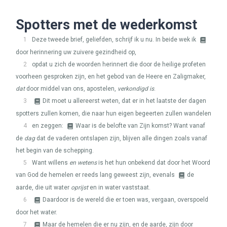
Spotters met de wederkomst
1
Deze tweede brief, geliefden, schrijf ik u nu. In beide wek ik
door herinnering uw zuivere gezindheid op,
2
opdat u zich de woorden herinnert die door de heilige profeten
voorheen gesproken zijn, en het gebod van de Heere en Zaligmaker,
dat
door middel van ons, apostelen,
verkondigd is
.
3
Dit moet u allereerst weten, dat er in het laatste der dagen
spotters zullen komen, die naar hun eigen begeerten zullen wandelen
4
en zeggen:
Waar is de belofte van Zijn komst? Want vanaf
de
dag
dat de vaderen ontslapen zijn, blijven alle dingen zoals vanaf
het begin van de schepping.
5
Want willens
en wetens
is het hun onbekend dat door het Woord
van God de hemelen er reeds lang geweest zijn, evenals
de
aarde, die uit water
oprijst
en in water vaststaat.
6
Daardoor is de wereld die er toen was, vergaan, overspoeld
door het water.
7
Maar de hemelen die er nu zijn, en de aarde, zijn door