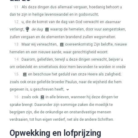
11
Als deze dingen dus allemaal vergaan, hoedanig behoort u
dan te zijn in heilige levenswandel en in godsvrucht;
12
u, die de komst van de dag van God verwacht en
daarnaar
verlangt,
de dag
waarop de hemelen, door vuur aangestoken,
zullen vergaan en de elementen brandend zullen wegsmelten.
13
Maar wij verwachten,
overeenkomstig Zijn belofte, nieuwe
hemelen en een nieuwe aarde, waar gerechtigheid woont.
14
Daarom, geliefden, terwijl u deze dingen verwacht, beijver u
om onbevlekt en smetteloos door Hem bevonden te worden in vrede
15
en beschouw het geduld van onze Heere als zaligheid;
zoals ook onze geliefde broeder Paulus, naar de wijsheid die hem
gegeven is, u geschreven heeft,
16
zoals ook
in alle brieven, wanneer hij deze dingen ter
sprake brengt. Daaronder zijn sommige zaken die moeilijk te
begrijpen zijn, die de onkundige en onstandvastige mensen
verdraaien, tot hun eigen verderf, net als de andere Schriften.
Opwekking en lofprijzing