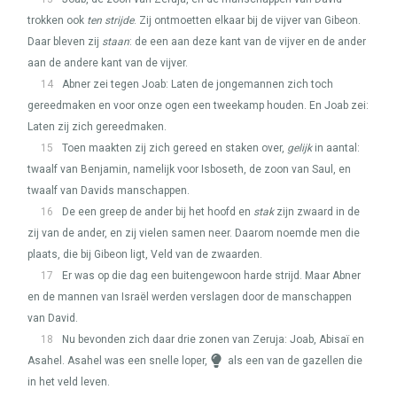
trokken ook
ten strijde
. Zij ontmoetten elkaar bij de vijver van Gibeon.
Daar bleven zij
staan
: de een aan deze kant van de vijver en de ander
aan de andere kant van de vijver.
14
Abner zei tegen Joab: Laten de jongemannen zich toch
gereedmaken en voor onze ogen een tweekamp houden. En Joab zei:
Laten zij zich gereedmaken.
15
Toen maakten zij zich gereed en staken over,
gelijk
in aantal:
twaalf van Benjamin, namelijk voor Isboseth, de zoon van Saul, en
twaalf van Davids manschappen.
16
De een greep de ander bij het hoofd en
stak
zijn zwaard in de
zij van de ander, en zij vielen samen neer. Daarom noemde men die
plaats, die bij Gibeon ligt, Veld van de zwaarden.
17
Er was op die dag een buitengewoon harde strijd. Maar Abner
en de mannen van Israël werden verslagen door de manschappen
van David.
18
Nu bevonden zich daar drie zonen van Zeruja: Joab, Abisaï en
Asahel. Asahel was een snelle loper,
als een van de gazellen die
in het veld leven.