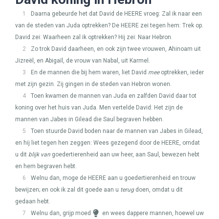
1
Daarna gebeurde het dat David de
HEERE
vroeg: Zal ik naar een
van de steden van Juda optrekken? De
HEERE
zei tegen hem: Trek op.
David zei: Waarheen zal ik optrekken? Hij zei: Naar Hebron.
2
Zo trok David daarheen, en ook zijn twee vrouwen, Ahinoam uit
Jizreël, en Abigaïl, de vrouw van Nabal, uit Karmel.
3
En de mannen die bij hem waren, liet David
mee
optrekken, ieder
met zijn gezin. Zij gingen in de steden van Hebron wonen.
4
Toen kwamen de mannen van Juda en zalfden David daar tot
koning over het huis van Juda. Men vertelde David: Het zijn de
mannen van Jabes in Gilead die Saul begraven hebben.
5
Toen stuurde David boden naar de mannen van Jabes in Gilead,
en hij liet tegen hen zeggen: Wees gezegend door de
HEERE
, omdat
u dit
blijk van
goedertierenheid aan uw heer, aan Saul, bewezen hebt
en hem begraven hebt.
6
Welnu dan, moge de
HEERE
aan u goedertierenheid en trouw
bewijzen; en ook ik zal dit goede aan u
terug
doen, omdat u dit
gedaan hebt.
7
Welnu dan, grijp moed
en wees dappere mannen, hoewel uw