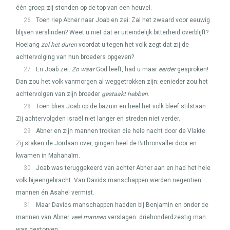
één groep; zij stonden op de top van een heuvel.
26
Toen riep Abner naar Joab en zei: Zal het zwaard voor eeuwig
blijven verslinden? Weet u niet dat er uiteindelijk bitterheid overblijft?
Hoelang
zal het duren
voordat u tegen het volk zegt dat zij de
achtervolging van hun broeders opgeven?
27
En Joab zei:
Zo waar
God leeft, had u maar
eerder
gesproken!
Dan zou het volk vanmorgen al weggetrokken zijn; eenieder zou het
achtervolgen van zijn broeder
gestaakt hebben
.
28
Toen blies Joab op de bazuin en heel het volk bleef stilstaan.
Zij achtervolgden Israël niet langer en streden niet verder.
29
Abner en zijn mannen trokken die hele nacht door de Vlakte.
Zij staken de Jordaan over, gingen heel de Bithronvallei door en
kwamen in Mahanaïm.
30
Joab was teruggekeerd van achter Abner aan en had het hele
volk bijeengebracht. Van Davids manschappen werden negentien
mannen én Asahel vermist.
31
Maar Davids manschappen hadden bij Benjamin en onder de
mannen van Abner
veel mannen
verslagen: driehonderdzestig man
was gestorven.