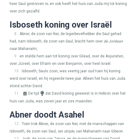
heer Saul gestorven is; en ook heeft het huis van Juda mij tot koning
over zich gezalfd.
Isboseth koning over Israël
8
Abner, de zoon van Ner, de legerbevelhebber die Saul gehad
had, nam Isboseth, de zoon van Saul, bracht hem over
de Jordaan
naar Mahanaïm,
9
en stelde hem aan tot koning over Gilead, over de Asjurieten,
over Jizreël, over Efraïm en over Benjamin, over heel Israël.
10
Isboseth, Sauls zoon, was veertig jaar oud toen hij koning
werd over Israël, en hij regeerde twee jaar. Alleen het huis van Juda
stond achter David.
11
De tijd
dat David koning geweest is in Hebron over het
huis van Juda, was zeven jaar en zes maanden.
Abner doodt Asahel
12
Toen trok Abner, de zoon van Ner, met de manschappen van
Isboseth, de zoon van Saul,
ten strijde
, van Mahanaïm naar Gibeon.
13
Joab, de zoon van Zeruja, en de manschappen van David