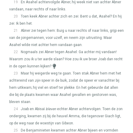
19
En Asahel achtervolgde Abner; hij week niet van achter Abner
vandaan, naar rechts of naar links.
20
Toen keek Abner achter zich en zei: Bent u dat, Asahel? En hij
zei: Ik ben het.
21
Abner zei tegen hem: Buig u naar rechts of naar links, grijp een
van de jongemannen, voor uzelf, en neem zijn uitrusting. Maar
Asahel wilde niet achter hem vandaan gaan.
22
Nogmaals zei Abner tegen Asahel: Ga achter mij vandaan!
Waarom zou ik u ter aarde slaan? Hoe zou ik uw broer Joab dan recht
in de ogen kunnen kijken?
23
Maar hij weigerde weg te gaan. Toen stak Abner hem met het
achtereind van
zijn
speer in de buik, zodat de speer er vanachter bij
hem uitkwam; hij viel en stierf ter plekke. En het gebeurde dat allen
die bij de plaats kwamen waar Asahel gevallen en gestorven was,
bleven staan.
24
Joab en Abisaï
bleven
echter Abner achtervolgen. Toen de zon
onderging, kwamen zij bij de heuvel Amma, die tegenover Giach ligt,
op de weg naar de woestijn van Gibeon.
25
De Benjaminieten kwamen achter Abner bijeen en vormden