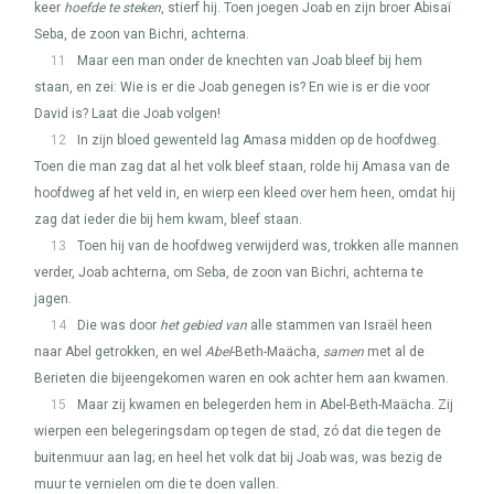
keer
hoefde te steken
, stierf hij. Toen joegen Joab en zijn broer Abisaï
Seba, de zoon van Bichri, achterna.
11
Maar een man onder de knechten van Joab bleef bij hem
staan, en zei: Wie is er die Joab genegen is? En wie is er die voor
David is? Laat die Joab volgen!
12
In zijn bloed gewenteld lag Amasa midden op de hoofdweg.
Toen die man zag dat al het volk bleef staan, rolde hij Amasa van de
hoofdweg af het veld in, en wierp een kleed over hem heen, omdat hij
zag dat ieder die bij hem kwam, bleef staan.
13
Toen hij van de hoofdweg verwijderd was, trokken alle mannen
verder, Joab achterna, om Seba, de zoon van Bichri, achterna te
jagen.
14
Die was door
het gebied van
alle stammen van Israël heen
naar Abel getrokken, en wel
Abel
-Beth-Maächa,
samen
met al de
Berieten die bijeengekomen waren en ook achter hem aan kwamen.
15
Maar zij kwamen en belegerden hem in Abel-Beth-Maächa. Zij
wierpen een belegeringsdam op tegen de stad, zó dat die tegen de
buitenmuur aan lag; en heel het volk dat bij Joab was, was bezig de
muur te vernielen om die te doen vallen.