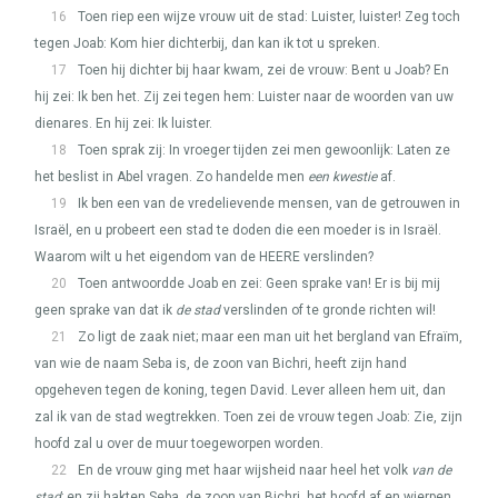
16
Toen riep een wijze vrouw uit de stad: Luister, luister! Zeg toch
tegen Joab: Kom hier dichterbij, dan kan ik tot u spreken.
17
Toen hij dichter bij haar kwam, zei de vrouw: Bent u Joab? En
hij zei: Ik ben het. Zij zei tegen hem: Luister naar de woorden van uw
dienares. En hij zei: Ik luister.
18
Toen sprak zij: In vroeger tijden zei men gewoonlijk: Laten ze
het beslist in Abel vragen. Zo handelde men
een kwestie
af.
19
Ik ben een van de vredelievende mensen, van de getrouwen in
Israël, en u probeert een stad te doden die een moeder is in Israël.
Waarom wilt u het eigendom van de
HEERE
verslinden?
20
Toen antwoordde Joab en zei: Geen sprake van! Er is bij mij
geen sprake van dat ik
de stad
verslinden of te gronde richten wil!
21
Zo ligt de zaak niet; maar een man uit het bergland van Efraïm,
van wie de naam Seba is, de zoon van Bichri, heeft zijn hand
opgeheven tegen de koning, tegen David. Lever alleen hem uit, dan
zal ik van de stad wegtrekken. Toen zei de vrouw tegen Joab: Zie, zijn
hoofd zal u over de muur toegeworpen worden.
22
En de vrouw ging met haar wijsheid naar heel het volk
van de
stad
; en zij hakten Seba, de zoon van Bichri, het hoofd af en wierpen