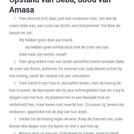
Amasa
1
Toen bevond zich daar juist een verdorven man, van wie de
naam Seba was, een zoon van Bichri, een Benjaminiet. Die blies de
bazuin en zei:
Wij hebben geen deel aan David;
wij hebben geen erfelijk bezit met de zoon van Isaï.
Ieder naar zijn tenten, Israël!
2
Toen ging iedere man van Israël vanachter David vandaan Seba,
de zoon van Bichri, achterna. De mannen van Juda bleven echter bij
hun koning, vanaf de Jordaan tot aan Jeruzalem.
3
Toen David in zijn huis in Jeruzalem kwam, nam de koning de
tien vrouwen, de bijvrouwen die hij
daar
achtergelaten had om zorg te
dragen voor het huis. Hij plaatste hen in een bewaakt huis en
onderhield hen, maar kwam niet
meer
bij hen. Zo waren zij, levend als
weduwen, opgesloten tot de dag van hun dood.
4
Verder zei de koning tegen Amasa: Roep de mannen van Juda
binnen drie dagen voor mij bijeen en stel u
dan
hier op.
5
Amasa ging
op weg
om Juda bijeen te roepen, maar hij bleef