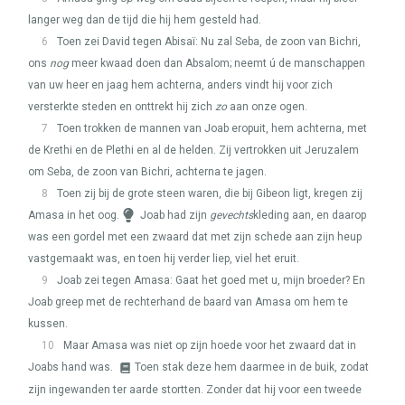
langer weg dan de tijd die hij hem gesteld had.
6
Toen zei David tegen Abisaï: Nu zal Seba, de zoon van Bichri,
ons
nog
meer kwaad doen dan Absalom; neemt ú de manschappen
van uw heer en jaag hem achterna, anders vindt hij voor zich
versterkte steden en onttrekt hij zich
zo
aan onze ogen.
7
Toen trokken de mannen van Joab eropuit, hem achterna, met
de Krethi en de Plethi en al de helden. Zij vertrokken uit Jeruzalem
om Seba, de zoon van Bichri, achterna te jagen.
8
Toen zij bij de grote steen waren, die bij Gibeon ligt, kregen zij
Amasa in het oog.
Joab had zijn
gevechts
kleding aan, en daarop
was een gordel met een zwaard dat met zijn schede aan zijn heup
vastgemaakt was, en toen hij verder liep, viel het eruit.
9
Joab zei tegen Amasa: Gaat het goed met u, mijn broeder? En
Joab greep met de rechterhand de baard van Amasa om hem te
kussen.
10
Maar Amasa was niet op zijn hoede voor het zwaard dat in
Joabs hand was.
Toen stak deze hem daarmee in de buik, zodat
zijn ingewanden ter aarde stortten. Zonder dat hij voor een tweede