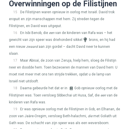
Overwinningen op de Filistijnen
15
De Filistijnen waren opnieuw in oorlog met Israël. David trok
eropuit en zijn manschappen met hem. Zij streden tegen de
Filistijnen, en David was uitgeput.
16
En Isbi Benob, die
een
van de kinderen van Rafa was – het
gewicht van zijn speer was driehonderd sikkel
brons, en hij had
een nieuw
zwaard
aan zijn gordel – dacht David neer te kunnen
slaan.
17
Maar Abisaï, de zoon van Zeruja, hielp hem, sloeg de Filistijn
neer en doodde hem. Toen bezwoeren de mannen van David hem: U
moet niet meer met ons ten strijde trekken, opdat u de lamp van
Israël niet uitdooft.
18
Daarna gebeurde het dat er in
Gob opnieuw oorlog met de
Filistijnen was. Toen versloeg Sibbechai uit Husa, Saf, die
een
van de
kinderen van Rafa was.
19
Er was opnieuw oorlog met de Filistijnen in Gob, en Elhanan, de
zoon van Jaäre-Oregim, versloeg Beth-halachmi,
die
met Goliath uit
Gath was. De schacht van zijn speer was als een weversboom.