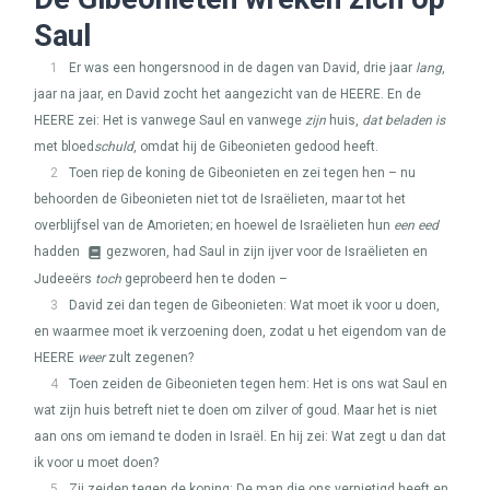
Saul
1
Er was een hongersnood in de dagen van David, drie jaar
lang
,
jaar na jaar, en David zocht het aangezicht van de
HEERE
. En de
HEERE
zei: Het is vanwege Saul en vanwege
zijn
huis,
dat beladen is
met bloed
schuld
, omdat hij de Gibeonieten gedood heeft.
2
Toen riep de koning de Gibeonieten en zei tegen hen – nu
behoorden de Gibeonieten niet tot de Israëlieten, maar tot het
overblijfsel van de Amorieten; en hoewel de Israëlieten hun
een eed
hadden
gezworen, had Saul in zijn ijver voor de Israëlieten en
Judeeërs
toch
geprobeerd hen te doden –
3
David zei dan tegen de Gibeonieten: Wat moet ik voor u doen,
en waarmee moet ik verzoening doen, zodat u het eigendom van de
HEERE
weer
zult zegenen?
4
Toen zeiden de Gibeonieten tegen hem: Het is ons wat Saul en
wat zijn huis betreft niet te doen om zilver of goud. Maar het is niet
aan ons om iemand te doden in Israël. En hij zei: Wat zegt u dan dat
ik voor u moet doen?
5
Zij zeiden tegen de koning: De man die ons vernietigd heeft en