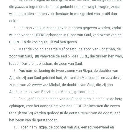
die
plannen
tegen ons heeft uitgedacht om ons weg te vagen, zodat
wij niet zouden kunnen voortbestaan in welk gebied van Israël dan
ook –
6
laat ons van zijn zonen zeven mannen gegeven worden, zodat
wij hen voor de
HEERE
ophangen in Gibea van Saul, verkozene van de
HEERE
. En de koning zei: Ík zal hen geven.
7
Maar de koning spaarde Mefiboseth, de zoon van Jonathan, de
zoon van Saul,
vanwege de eed bij de
HEERE
, die tussen hen was,
tussen David en Jonathan, de zoon van Saul.
8
Dus nam de koning de twee zonen van Rizpa, de dochter van
Aja, die zij aan Saul gebaard had, Armoni en Mefiboseth; en
ook
de vijf
zonen van
de zuster van
Michal, de dochter van Saul, die zij aan
Adriël, de zoon van Barzillai uit Mehola, gebaard had.
9
En hij gaf hen in de hand van de Gibeonieten, die hen op de berg
ophingen, voor het aangezicht van de
HEERE
. Zo kwamen die zeven
tegelijk om. Zij werden gedood in de eerste
dagen
van de oogst, aan
het begin van de gersteoogst.
10
Toen nam Rizpa, de dochter van Aja, een rouwgewaad en