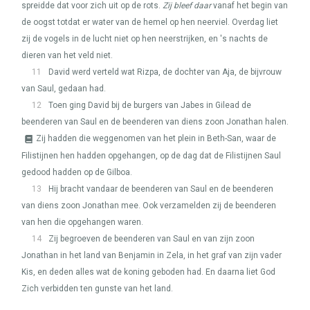
spreidde dat voor zich uit op de rots.
Zij bleef daar
vanaf het begin van
de oogst totdat er water van de hemel op hen neerviel. Overdag liet
zij de vogels in de lucht niet op hen neerstrijken, en 's nachts de
dieren van het veld niet.
11
David werd verteld wat Rizpa, de dochter van Aja, de bijvrouw
van Saul, gedaan had.
12
Toen ging David bij de burgers van Jabes in Gilead de
beenderen van Saul en de beenderen van diens zoon Jonathan halen.
Zij hadden die weggenomen van het plein in Beth-San, waar de
Filistijnen hen hadden opgehangen, op de dag dat de Filistijnen Saul
gedood hadden op de Gilboa.
13
Hij bracht vandaar de beenderen van Saul en de beenderen
van diens zoon Jonathan mee. Ook verzamelden zij de beenderen
van hen die opgehangen waren.
14
Zij begroeven de beenderen van Saul en van zijn zoon
Jonathan in het land van Benjamin in Zela, in het graf van zijn vader
Kis, en deden alles wat de koning geboden had. En daarna liet God
Zich verbidden ten gunste van het land.