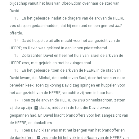
blijdschap vanuit het huis van Obed-Edom over naar de stad van
David.
13
En het gebeurde, nadat de dragers van de ark van de
HEERE
zes stappen gedaan hadden, dat hij een rund en een gemest
kalf
offerde.
14
David huppelde uit alle macht voor het aangezicht van de
HEERE
; en David was gekleed in een linnen priesterhemd.
15
Zo brachten David en heel het huis van Israël de ark van de
HEERE
over, met gejuich en met bazuingeschal.
16
En het gebeurde, toen de ark van de
HEERE
in de stad van
David kwam, dat Michal, de dochter van Saul, door het venster naar
beneden keek. Toen zij koning David zag springen en huppelen voor
het aangezicht van de
HEERE
, verachtte zij hem in haar hart.
17
Toen zij de ark van de
HEERE
de stad
binnenbrachten, zetten
zij die op zijn
plaats, midden in de tent die David ervoor
gespannen had. En David bracht brandoffers voor het aangezicht van
de
HEERE
, en dankoffers.
18
Toen David klaar was met het brengen van het brandoffer en
de dankoffers,
zegende hij het volk in de Naam van de
HEERE
van