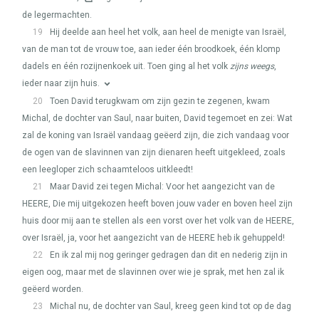
de legermachten.
19
Hij deelde aan heel het volk, aan heel de menigte van Israël,
van de man tot de vrouw toe, aan ieder één broodkoek, één klomp
dadels en één rozijnenkoek uit. Toen ging al het volk
zijns weegs
,
ieder naar zijn huis.
20
Toen David terugkwam om zijn gezin te zegenen, kwam
Michal, de dochter van Saul, naar buiten, David tegemoet en zei: Wat
zal de koning van Israël vandaag geëerd zijn, die zich vandaag voor
de ogen van de slavinnen van zijn dienaren heeft uitgekleed, zoals
een leegloper zich schaamteloos uitkleedt!
21
Maar David zei tegen Michal: Voor het aangezicht van de
HEERE
, Die mij uitgekozen heeft boven jouw vader en boven heel zijn
huis door mij aan te stellen als een vorst over het volk van de
HEERE
,
over Israël, ja, voor het aangezicht van de
HEERE
heb ik gehuppeld!
22
En ik zal mij nog geringer gedragen dan dit en nederig zijn in
eigen oog, maar met de slavinnen over wie je sprak, met hen zal ik
geëerd worden.
23
Michal nu, de dochter van Saul, kreeg geen kind tot op de dag