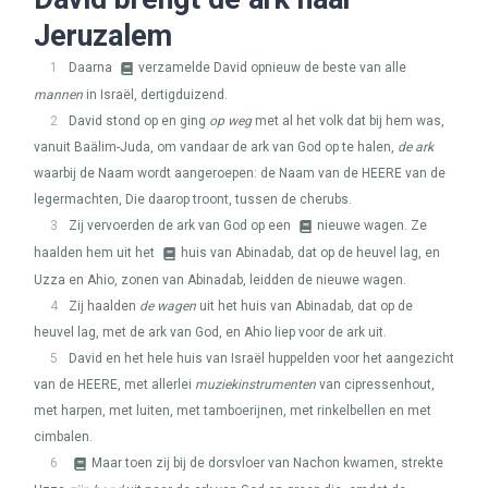
Jeruzalem
1
Daarna
verzamelde David opnieuw de beste van alle
mannen
in Israël, dertigduizend.
2
David stond op en ging
op weg
met al het volk dat bij hem was,
vanuit Baälim-Juda, om vandaar de ark van God op te halen,
de ark
waarbij de Naam wordt aangeroepen: de Naam van de
HEERE
van de
legermachten, Die daarop troont, tussen de cherubs.
3
Zij vervoerden de ark van God op een
nieuwe wagen. Ze
haalden hem uit het
huis van Abinadab, dat op de heuvel lag, en
Uzza en Ahio, zonen van Abinadab, leidden de nieuwe wagen.
4
Zij haalden
de wagen
uit het huis van Abinadab, dat op de
heuvel lag, met de ark van God, en Ahio liep voor de ark uit.
5
David en het hele huis van Israël huppelden voor het aangezicht
van de
HEERE
, met allerlei
muziekinstrumenten
van cipressenhout,
met harpen, met luiten, met tamboerijnen, met rinkelbellen en met
cimbalen.
6
Maar toen zij bij de dorsvloer van Nachon kwamen, strekte