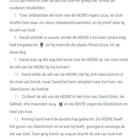
Uzza
zijn hand
uit naar de ark van God en greep die, omdat de
runderen struikelden.
7
Toen ontbrandde de toorn van de
HEERE
tegen Uzza, en God
strafte hem daar om deze onbedachtzaamheid, en hij stierf daar bij
de ark van God.
8
David ontstak
in woede
, omdat de
HEERE
Uzza een zware slag
had toegebracht,
en hij noemde die plaats Perez-Uzza, tot op
deze dag.
9
David was op die dag bevreesd voor de
HEERE
en zei: Hoe moet
de ark van de
HEERE
bij mij komen?
10
David wilde de ark van de
HEERE
niet bij zich laten komen in
de stad van David, maar David liet hem uitwijken naar het huis van
Obed-Edom, de Gethiet.
11
Zo bleef de ark van de
HEERE
in het huis van Obed-Edom, de
Gethiet, drie maanden
lang
,
en de
HEERE
zegende Obed-Edom en
heel zijn huis.
12
Koning David werd de boodschap gebracht: De
HEERE
heeft
het gezin van Obed-Edom en al wat hij heeft, gezegend vanwege de
ark van God. Toen ging David
op weg
en bracht de ark van God met