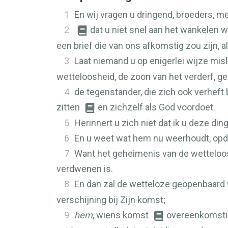
1
En wij vragen u dringend, broeders, 
2
dat u niet snel aan het wankelen w
een brief die van ons afkomstig zou zijn, a
3
Laat niemand u op enigerlei wijze mis
wetteloosheid, de zoon van het verderf, ge
4
de tegenstander, die zich ook verheft
zitten
en zichzelf als God voordoet.
5
Herinnert u zich niet dat ik u deze ding
6
En u weet wat hem nu weerhoudt, opdat
7
Want het geheimenis van de wetteloosh
verdwenen is.
8
En dan zal de wetteloze geopenbaard
verschijning bij Zijn komst;
9
hem
, wiens komst
overeenkomstig