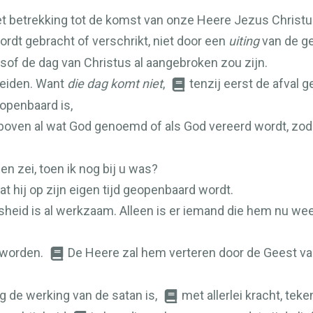
met betrekking tot de komst van onze Heere Jezus Christ
ordt gebracht of verschrikt, niet door een
uiting
van de ge
lsof de dag van Christus al aangebroken zou zijn.
leiden. Want
die dag komt niet
,
tenzij eerst de afval
openbaard is,
 boven al wat God genoemd of als God vereerd wordt, zoda
en zei, toen ik nog bij u was?
 hij op zijn eigen tijd geopenbaard wordt.
eid is al werkzaam. Alleen is er iemand die hem nu weerh
 worden.
De Heere zal hem verteren door de Geest v
 de werking van de satan is,
met allerlei kracht, te