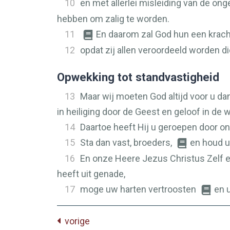
10
en met allerlei misleiding van de on
hebben om zalig te worden.
11
En daarom zal God hun een krach
12
opdat zij allen veroordeeld worden 
Opwekking tot standvastigheid
13
Maar wij moeten God altijd voor u dan
in heiliging door de Geest en geloof in de 
14
Daartoe heeft Hij u geroepen door on
15
Sta dan vast, broeders,
en houd u
16
En onze Heere Jezus Christus Zelf e
heeft uit genade,
17
moge uw harten vertroosten
en 
vorige