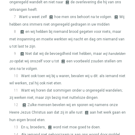
ongeregeld wandelt en niet naar
de overlevering die hij van ons
ontvangen heeft.
7
Want u weet zelf
hoe men ons behoort na te volgen.
Wij
hebben ons immers niet ongeregeld gedragen in uw midden
8
en wij hebben bij niemand brood gegeten voor niets, maar
met inspanning en moeite werkten wij nacht en dag om niemand van
u tot last te zijn.
9
Niet dat wij de bevoegdheid niet hebben, maar
wij handelden
zo
opdat wij onszelf voor u tot
een voorbeeld zouden stellen om
ons na te volgen.
10
Want ook toen wij bij u waren, bevalen wij u dit: als iemand niet
wil werken, zal hij ook niet eten.
11
Want wij horen dat sommigen onder u ongeregeld wandelen;
zij werken niet, maar zijn bezig met nutteloze dingen.
12
Zulke mensen bevelen wij en sporen wij namens onze
Heere Jezus Christus aan dat zij in alle rust
aan het werk gaan en
hun eigen brood eten.
13
En u, broeders,
word niet moe goed te doen.
14
Als iemand niet gehoorzaam is aan ons woord door middel