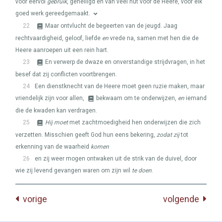
voor eervol
gebruik
, geheiligd en van veel nut voor de Heere, voor elk
goed werk gereedgemaakt.
22
Maar ontvlucht de begeerten van de jeugd. Jaag
rechtvaardigheid, geloof, liefde
en
vrede na, samen met hen die de
Heere aanroepen uit een rein hart.
23
En verwerp de dwaze en onverstandige strijdvragen, in het
besef dat zij conflicten voortbrengen.
24
Een dienstknecht van de Heere moet geen ruzie maken, maar
vriendelijk zijn voor allen,
bekwaam om te onderwijzen,
en
iemand
die de kwaden kan verdragen.
25
Hij moet
met zachtmoedigheid hen onderwijzen die zich
verzetten. Misschien geeft God hun eens bekering,
zodat zij
tot
erkenning van de waarheid
komen
26
en zij weer mogen ontwaken uit de strik van de duivel, door
wie zij levend gevangen waren om zijn wil
te doen
.
vorige
volgende