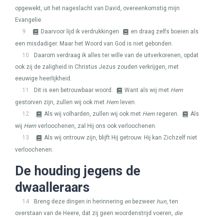
opgewekt, uit het nageslacht van David, overeenkomstig mijn
Evangelie.
9
Daarvoor lijd ik verdrukkingen
en draag zelfs boeien als
een misdadiger. Maar het Woord van God is niet gebonden.
10
Daarom verdraag ik alles ter wille van de uitverkorenen, opdat
ook zij de zaligheid in Christus Jezus zouden verkrijgen, met
eeuwige heerlijkheid.
11
Dit is een betrouwbaar woord.
Want als wij met
Hem
gestorven zijn, zullen wij ook met
Hem
leven.
12
Als wij volharden, zullen wij ook met
Hem
regeren.
Als
wij
Hem
verloochenen, zal Hij ons ook verloochenen.
13
Als wij ontrouw zijn, blijft Hij getrouw. Hij kan Zichzelf niet
verloochenen.
De houding jegens de
dwaalleraars
14
Breng deze dingen in herinnering
en
bezweer
hun
, ten
overstaan van de Heere, dat zij geen woordenstrijd voeren,
die