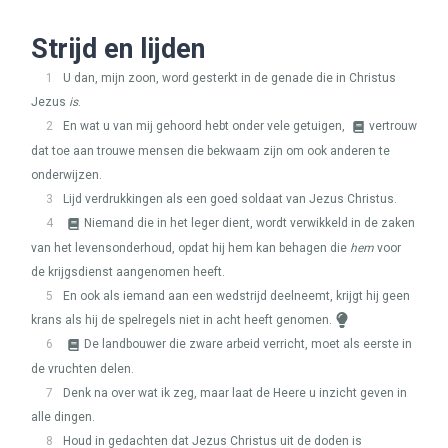
Strijd en lijden
1
U dan, mijn zoon, word gesterkt in de genade die in Christus
Jezus
is
.
2
En wat u van mij gehoord hebt onder vele getuigen,
vertrouw
dat toe aan trouwe mensen die bekwaam zijn om ook anderen te
onderwijzen.
3
Lijd verdrukkingen als een goed soldaat van Jezus Christus.
4
Niemand die in het leger dient, wordt verwikkeld in de zaken
van het levensonderhoud, opdat hij hem kan behagen die
hem
voor
de krijgsdienst aangenomen heeft.
5
En ook als iemand aan een wedstrijd deelneemt, krijgt hij geen
krans als hij de spelregels niet in acht heeft genomen.
6
De landbouwer die zware arbeid verricht, moet als eerste in
de vruchten delen.
7
Denk na over wat ik zeg, maar laat de Heere u inzicht geven in
alle dingen.
8
Houd in gedachten dat Jezus Christus uit de doden is