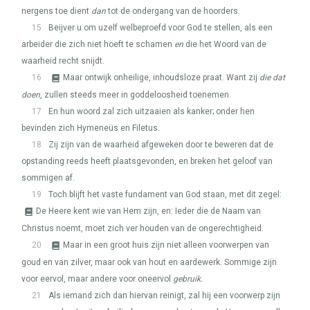
nergens toe dient
dan
tot de ondergang van de hoorders.
15
Beijver u om uzelf welbeproefd voor God te stellen, als een
arbeider die zich niet hoeft te schamen
en
die het Woord van de
waarheid recht snijdt.
16
Maar ontwijk onheilige, inhoudsloze praat. Want zij
die dat
doen
, zullen steeds meer in goddeloosheid toenemen.
17
En hun woord zal zich uitzaaien als kanker; onder hen
bevinden zich Hymeneüs en Filetus.
18
Zij zijn van de waarheid afgeweken door te beweren dat de
opstanding reeds heeft plaatsgevonden, en breken het geloof van
sommigen af.
19
Toch blijft het vaste fundament van God staan, met dit zegel:
De Heere kent wie van Hem zijn, en: Ieder die de Naam van
Christus noemt, moet zich ver houden van de ongerechtigheid.
20
Maar in een groot huis zijn niet alleen voorwerpen van
goud en van zilver, maar ook van hout en aardewerk. Sommige zijn
voor eervol, maar andere voor oneervol
gebruik.
21
Als iemand zich dan hiervan reinigt, zal hij een voorwerp zijn