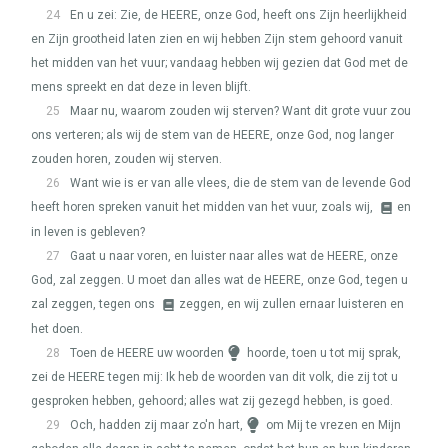
24
En u zei: Zie, de
HEERE
, onze God, heeft ons Zijn heerlijkheid
en Zijn grootheid laten zien en wij hebben Zijn stem gehoord vanuit
het midden van het vuur; vandaag hebben wij gezien dat God met de
mens spreekt en dat deze in leven blijft.
25
Maar nu, waarom zouden wij sterven? Want dit grote vuur zou
ons verteren; als wij de stem van de
HEERE
, onze God, nog langer
zouden horen, zouden wij sterven.
26
Want wie is er van alle vlees, die de stem van de levende God
heeft horen spreken vanuit het midden van het vuur, zoals wij,
en
in leven is gebleven?
27
Gaat u naar voren, en luister naar alles wat de
HEERE
, onze
God, zal zeggen. U moet dan alles wat de
HEERE
, onze God, tegen u
zal zeggen, tegen ons
zeggen, en wij zullen ernaar luisteren en
het doen.
28
Toen de
HEERE
uw woorden
hoorde, toen u tot mij sprak,
zei de
HEERE
tegen mij: Ik heb de woorden van dit volk, die zij tot u
gesproken hebben, gehoord; alles wat zij gezegd hebben, is goed.
29
Och, hadden zij maar zo'n hart,
om Mij te vrezen en Mijn