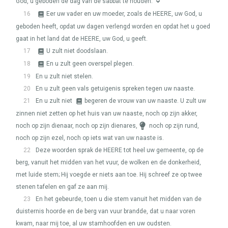
God, u geboden de dag van de sabbat te houden.
16
Eer uw vader en uw moeder, zoals de
HEERE
, uw God, u
geboden heeft, opdat uw dagen verlengd worden en opdat het u goed
gaat in het land dat de
HEERE
, uw God, u geeft.
17
U zult niet doodslaan.
18
En u zult geen overspel plegen.
19
En u zult niet stelen.
20
En u zult geen vals getuigenis spreken tegen uw naaste.
21
En u zult niet
begeren de vrouw van uw naaste. U zult uw
zinnen niet zetten op het huis van uw naaste, noch op zijn akker,
noch op zijn dienaar, noch op zijn dienares,
noch op zijn rund,
noch op zijn ezel, noch op iets wat van uw naaste is.
22
Deze woorden sprak de
HEERE
tot heel uw gemeente, op de
berg, vanuit het midden van het vuur, de wolken en de donkerheid,
met luide stem; Hij voegde er niets aan toe. Hij schreef ze op twee
stenen tafelen en gaf ze aan mij.
23
En het gebeurde, toen u die stem vanuit het midden van de
duisternis hoorde en de berg van vuur brandde, dat u naar voren
kwam, naar mij toe, al uw stamhoofden en uw oudsten.