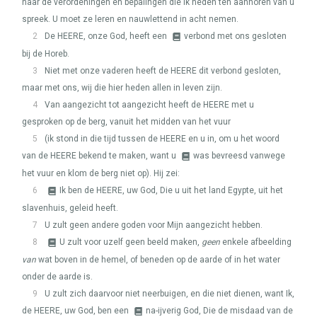
naar de verordeningen en bepalingen die ik heden ten aanhoren van u
spreek. U moet ze leren en nauwlettend in acht nemen.
2
De
HEERE
, onze God, heeft een
verbond met ons gesloten
bij de Horeb.
3
Niet met onze vaderen heeft de
HEERE
dit verbond gesloten,
maar met ons, wij die hier heden allen in leven zijn.
4
Van aangezicht tot aangezicht heeft de
HEERE
met u
gesproken op de berg, vanuit het midden van het vuur
5
(ik stond in die tijd tussen de
HEERE
en u in, om u het woord
van de
HEERE
bekend te maken, want u
was bevreesd vanwege
het vuur en klom de berg niet op). Hij zei:
6
Ik ben de
HEERE
, uw God, Die u uit het land Egypte, uit het
slavenhuis, geleid heeft.
7
U zult geen andere goden voor Mijn aangezicht hebben.
8
U zult voor uzelf geen beeld maken,
geen
enkele afbeelding
van
wat boven in de hemel, of beneden op de aarde of in het water
onder de aarde is.
9
U zult zich daarvoor niet neerbuigen, en die niet dienen, want Ik,
de
HEERE
, uw God, ben een
na-ijverig God, Die de misdaad van de