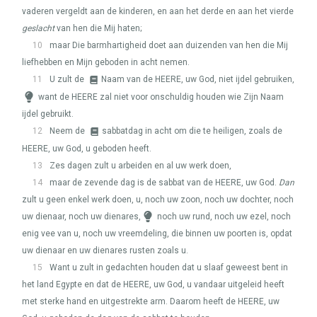
vaderen vergeldt aan de kinderen, en aan het derde en aan het vierde
geslacht
van hen die Mij haten;
10
maar Die barmhartigheid doet aan duizenden van hen die Mij
liefhebben en Mijn geboden in acht nemen.
11
U zult de
Naam van de
HEERE
, uw God, niet ijdel gebruiken,
want de
HEERE
zal niet voor onschuldig houden wie Zijn Naam
ijdel gebruikt.
12
Neem de
sabbatdag in acht om die te heiligen, zoals de
HEERE
, uw God, u geboden heeft.
13
Zes dagen zult u arbeiden en al uw werk doen,
14
maar de zevende dag is de sabbat van de
HEERE
, uw God.
Dan
zult u geen enkel werk doen, u, noch uw zoon, noch uw dochter, noch
uw dienaar, noch uw dienares,
noch uw rund, noch uw ezel, noch
enig vee van u, noch uw vreemdeling, die binnen uw poorten is, opdat
uw dienaar en uw dienares rusten zoals u.
15
Want u zult in gedachten houden dat u slaaf geweest bent in
het land Egypte en dat de
HEERE
, uw God, u vandaar uitgeleid heeft
met sterke hand en uitgestrekte arm. Daarom heeft de
HEERE
, uw