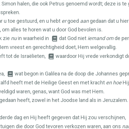
 Simon halen, die ook Petrus genoemd wordt; deze is te gas
u spreken.
r u toe gestuurd, en u hebt
er
goed
aan
gedaan dat u hier
 om alles te horen wat u door God bevolen is.
k zie
nu
in waarheid in
dat God niet
iemand om
de pe
 Hem vreest en gerechtigheid doet, Hem welgevallig.
t tot de Israëlieten,
waardoor Hij vrede verkondigt d
ea,
wat begon in Galilea na de doop die Johannes gepr
lfd heeft met de Heilige Geest en met kracht
en hoe
Hi
rweldigd waren, genas, want God was met Hem.
ij gedaan heeft, zowel in het Joodse land als in Jeruza
erde dag en Hij heeft gegeven dat Hij zou verschijnen,
getuigen die door God tevoren verkozen waren, aan ons
na