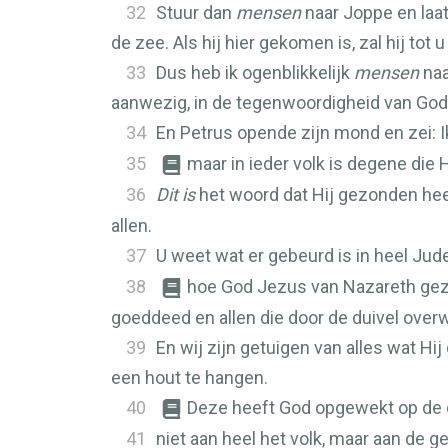
32
Stuur dan
mensen
naar Joppe en laat
de zee. Als hij hier gekomen is, zal hij tot 
33
Dus heb ik ogenblikkelijk
mensen
naa
aanwezig, in de tegenwoordigheid van God,
34
En Petrus opende zijn mond en zei: I
35
maar in ieder volk is degene die
36
Dit is
het woord dat Hij gezonden heef
allen.
37
U weet wat er gebeurd is in heel Jud
38
hoe God Jezus van Nazareth geza
goeddeed en allen die door de duivel ove
39
En wij zijn getuigen van alles wat H
een hout te hangen.
40
Deze heeft God opgewekt op de d
41
niet aan heel het volk, maar aan de 