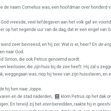
ie de naam Cornelius was, een hoofdman over honderd va
is God vreesde, veel liefdegaven aan het volk gaf en voort
eveer op het negende uur van de dag, dat er een engel va
 werd zeer bevreesd, en hij zei: Wat is er, heer? En
de eng
en naar God.
ed Simon, die ook Petrus genoemd wordt.
en leerlooier, die
zijn
huis bij de zee heeft. Hij zal u zeg
ak, weggegaan was, riep hij twee van zijn huisslaven, en 
rde hij hen naar Joppe.
s waren en de stad naderden,
klom Petrus op het dak o
igen. En terwijl zij het
eten
bereidden, raakte hij in geest