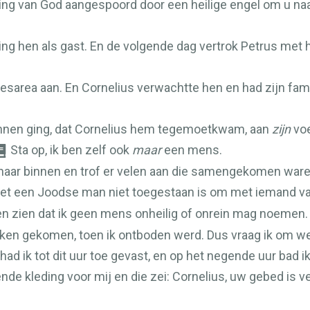
zing van God aangespoord door een heilige engel om u na
ving hen als gast. En de volgende dag vertrok Petrus met 
esarea aan. En Cornelius verwachtte hen en had zijn fam
binnen ging, dat Cornelius hem tegemoetkwam, aan
zijn
voe
Sta op, ik ben zelf ook
maar
een mens.
ij naar binnen en trof er velen aan die samengekomen ware
het een Joodse man niet toegestaan is om met iemand va
en zien dat ik geen mens onheilig of onrein mag noemen.
en gekomen, toen ik ontboden werd. Dus vraag ik om we
ad ik tot dit uur toe gevast, en op het negende uur bad ik
ende kleding voor mij en die zei: Cornelius, uw gebed is v