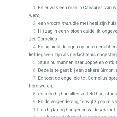
1
En er was een man in Caesarea, van w
werd,
2
een vroom
man
, die met heel zijn hu
3
Hij zag in een visioen duidelijk, ong
zei: Cornelius!
4
En hij hield de ogen op hem gericht en
liefdegaven zijn als gedachtenis opgesteg
5
Stuur nu mannen naar Joppe en ontbi
6
Deze is te gast bij een zekere Simon, e
7
En toen de engel die tot Cornelius spr
hem waren;
8
en toen hij hun alles verteld had, stuu
9
En de volgende dag, terwijl zij op rei
10
en hij kreeg honger en wilde
iets
nutt