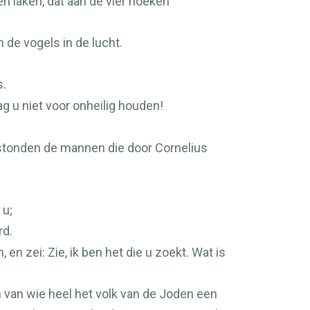
n laken, dat aan de vier hoeken
 de vogels in de lucht.
s.
g u niet voor onheilig houden!
tonden de mannen die door Cornelius
 u;
rd.
n zei: Zie, ik ben het die u zoekt. Wat is
n van wie heel het volk van de Joden een