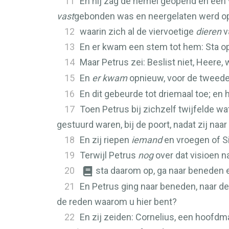
11
En hij zag de hemel geopend en een v
vast
gebonden was en neergelaten werd op
12
waarin zich al de viervoetige
dieren
v
13
En er kwam een stem tot hem: Sta op,
14
Maar Petrus zei: Beslist niet, Heere,
15
En
er kwam
opnieuw, voor de tweede
16
En dit gebeurde tot driemaal toe; e
17
Toen Petrus bij zichzelf twijfelde wa
gestuurd waren, bij de poort, nadat zij na
18
En zij riepen
iemand
en vroegen of S
19
Terwijl Petrus
nog
over dat visioen n
20
sta daarom op, ga naar beneden 
21
En Petrus ging naar beneden, naar de
de reden waarom u hier bent?
22
En zij zeiden: Cornelius, een hoofdm