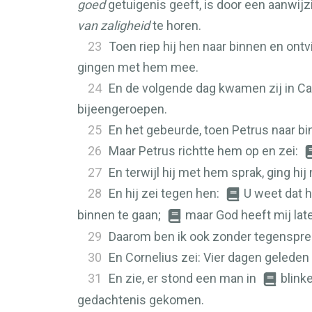
goed
getuigenis geeft, is door een aanwij
van zaligheid
te horen.
23
Toen riep hij hen naar binnen en ont
gingen met hem mee.
24
En de volgende dag kwamen zij in Ca
bijeengeroepen.
25
En het gebeurde, toen Petrus naar 
26
Maar Petrus richtte hem op en zei:
27
En terwijl hij met hem sprak, ging h
28
En hij zei tegen hen:
U weet dat 
binnen te gaan;
maar God heeft mij lat
29
Daarom ben ik ook zonder tegensprek
30
En Cornelius zei: Vier dagen geleden h
31
En zie, er stond een man in
blink
gedachtenis gekomen.