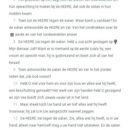
hun opwachting te maken bij de
HEERE
, dat ook de satan in hun
midden kwam.
7
Toen zei de
HEERE
tegen de satan: Waar komt u vandaan? En
de satan antwoordde de
HEERE
en zei: Van het rondtrekken over de
aarde en van het rondwandelen erover.
8
De
HEERE
zei tegen de satan: Hebt u
ook
acht geslagen op
Mijn dienaar Job? Want er is niemand op de aarde zoals hij, een
vroom en oprecht man, hij is godvrezend en keert zich af van het
kwaad.
9
Toen antwoordde de satan de
HEERE
en zei: Is het zonder
reden dat Job God vreest?
10
Hebt Ú niet voor hem en voor zijn huis en alles wat hij heeft,
een beschutting gemaakt? Het werk van zijn handen hebt U gezegend
en zijn vee breidt zich
steeds verder
uit in het land.
11
Maar steek toch Uw hand uit en tref alles wat hij heeft.
Voorwaar, hij zal U in Uw aangezicht vaarwel zeggen.
12
De
HEERE
zei tegen de satan: Zie, alles wat hij heeft, is in uw
hand; alleen naar hemzelf mag u uw hand niet uitsteken. En de satan