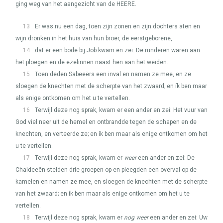
ging weg van het aangezicht van de
HEERE
.
13
Er was nu een dag, toen zijn zonen en zijn dochters aten en
wijn dronken in het huis van hun broer, de eerstgeborene,
14
dat er een bode bij Job kwam en zei: De runderen waren aan
het ploegen en de ezelinnen naast hen aan het weiden.
15
Toen deden Sabeeërs een inval en namen ze mee, en ze
sloegen de knechten met de scherpte van het zwaard; en ík ben maar
als enige ontkomen om het u te vertellen.
16
Terwijl deze nog sprak, kwam er een ander en zei: Het vuur van
God viel neer uit de hemel en ontbrandde tegen de schapen en de
knechten, en verteerde ze; en ík ben maar als enige ontkomen om het
u te vertellen.
17
Terwijl deze nog sprak, kwam er
weer
een ander en zei: De
Chaldeeën stelden drie groepen op en pleegden een overval op de
kamelen en namen ze mee, en sloegen de knechten met de scherpte
van het zwaard; en ík ben maar als enige ontkomen om het u te
vertellen.
18
Terwijl deze nog sprak, kwam er
nog weer
een ander en zei: Uw