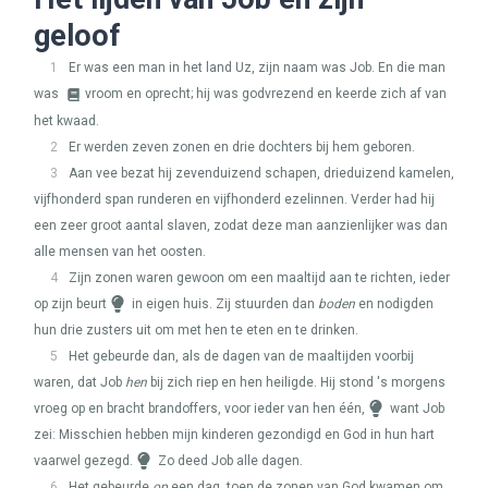
geloof
1
Er was een man in het land Uz, zijn naam was Job. En die man
was
vroom en oprecht; hij was godvrezend en keerde zich af van
het kwaad.
2
Er werden zeven zonen en drie dochters bij hem geboren.
3
Aan vee bezat hij zevenduizend schapen, drieduizend kamelen,
vijfhonderd span runderen en vijfhonderd ezelinnen. Verder had hij
een zeer groot aantal slaven, zodat deze man aanzienlijker was dan
alle mensen van het oosten.
4
Zijn zonen waren gewoon om een maaltijd aan te richten, ieder
op zijn beurt
in eigen huis. Zij stuurden dan
boden
en nodigden
hun drie zusters uit om met hen te eten en te drinken.
5
Het gebeurde dan, als de dagen van de maaltijden voorbij
waren, dat Job
hen
bij zich riep en hen heiligde. Hij stond 's morgens
vroeg op en bracht brandoffers, voor ieder van hen één,
want Job
zei: Misschien hebben mijn kinderen gezondigd en God in hun hart
vaarwel gezegd.
Zo deed Job alle dagen.
6
Het gebeurde
op
een dag, toen de zonen van God kwamen om