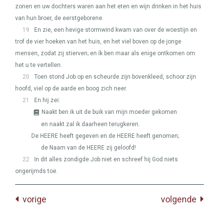
zonen en uw dochters waren aan het eten en wijn drinken in het huis
van hun broer, de eerstgeborene.
19
En zie, een hevige stormwind kwam van over de woestijn en
trof de vier hoeken van het huis, en het viel boven op de jonge
mensen, zodat zij stierven; en ík ben maar als enige ontkomen om
het u te vertellen.
20
Toen stond Job op en scheurde zijn bovenkleed, schoor zijn
hoofd, viel op de aarde en boog zich neer.
21
En hij zei:
Naakt ben ik uit de buik van mijn moeder gekomen
en naakt zal ik daarheen terugkeren.
De
HEERE
heeft gegeven en de
HEERE
heeft genomen;
de Naam van de
HEERE
zij geloofd!
22
In dit alles zondigde Job niet en schreef hij God niets
ongerijmds toe.
vorige
volgende