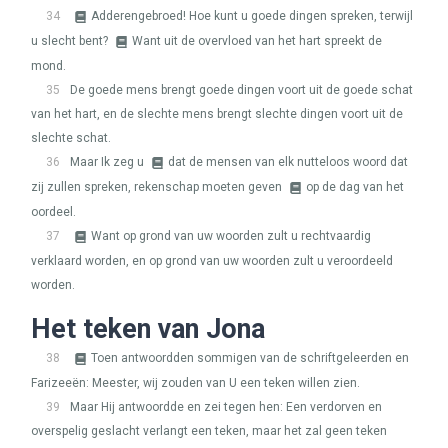
34
Adderengebroed! Hoe kunt u goede dingen spreken, terwijl
u slecht bent?
Want uit de overvloed van het hart spreekt de
mond.
35
De goede mens brengt goede dingen voort uit de goede schat
van het hart, en de slechte mens brengt slechte dingen voort uit de
slechte schat.
36
Maar Ik zeg u
dat de mensen van elk nutteloos woord dat
zij zullen spreken, rekenschap moeten geven
op de dag van het
oordeel.
37
Want op grond van uw woorden zult u rechtvaardig
verklaard worden, en op grond van uw woorden zult u veroordeeld
worden.
Het teken van Jona
38
Toen antwoordden sommigen van de schriftgeleerden en
Farizeeën: Meester, wij zouden van U een teken willen zien.
39
Maar Hij antwoordde en zei tegen hen: Een verdorven en
overspelig geslacht verlangt een teken, maar het zal geen teken