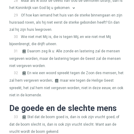
28
Maar als Ik door de Geest van God de demonen uitdrijf, dan is
het Koninkrijk van God bij u gekomen.
29
Of hoe kan iemand het huis van de sterke binnengaan en zijn
huisraad roven, als hij niet eerst de sterke gebonden heeft? En dan
zal hij zijn huis leegroven.
30
Wie niet met Mij is, die is tegen Mij; en wie niet met Mij
bijeenbrengt, die drijft uiteen.
31
Daarom zeg Ik u: Alle zonde en lastering zal de mensen
vergeven worden, maar de lastering tegen de Geest zal de mensen
niet vergeven worden.
32
En wie een woord spreekt tegen de Zoon des mensen, het
zal hem vergeven worden;
maar wie tegen de Heilige Geest
spreekt, het zal hem niet vergeven worden, niet in deze eeuw, en ook
niet in de komende.
De goede en de slechte mens
33
Stel dat de boom goed is, dan is ook zijn vrucht goed; of
dat de boom slecht is, dan is ook zijn vrucht slecht. Want aan de
vrucht wordt de boom gekend.