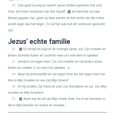
45
Dan gaat hij weg en neemt zeven andere geesten met zich
mee, die meer verdorven zijn dan hijzelf,
en wanneer zij naar
binnen gegaan zijn, gaan zij daar wonen; en het einde van die mens
wordt erger dan het begin. Zo zal het ook met dit verdorven geslacht
zijn.
Jezus' echte familie
46
En terwijl Hij nog tot de menigte sprak, zie, Zijn moeder en
broers stonden buiten en zochten
Hem
om met Hem te spreken.
47
Iemand zei tegen Hem: Zie, Uw moeder en Uw broers staan
buiten en zoeken U
om met U
te spreken.
48
Maar Hij antwoordde en zei tegen hem die dat tegen Hem zei:
Wie is Mijn moeder en wie zijn Mijn broers?
49
En Hij strekte Zijn hand uit over Zijn discipelen en zei: Zie, Mijn
moeder en Mijn broeders.
50
Want wie de wil van Mijn Vader doet, Die in de hemelen is,
die is Mijn broeder en zuster en moeder.