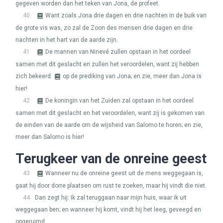
gegeven worden dan het teken van Jona, de profeet.
40
Want zoals Jona drie dagen en drie nachten in de buik van
de grote vis was, zo zal de Zoon des mensen drie dagen en drie
nachten in het hart van de aarde zijn.
41
De mannen van Ninevé zullen opstaan in het oordeel
samen met dit geslacht en zullen het veroordelen, want zij hebben
zich bekeerd
op de prediking van Jona; en zie, meer dan Jona is
hier!
42
De koningin van het Zuiden zal opstaan in het oordeel
samen met dit geslacht en het veroordelen, want zij is gekomen van
de einden van de aarde om de wijsheid van Salomo te horen; en zie,
meer dan Salomo is hier!
Terugkeer van de onreine geest
43
Wanneer nu de onreine geest uit de mens weggegaan is,
gaat hij door dorre plaatsen om rust te zoeken, maar hij vindt die niet.
44
Dan zegt hij: Ik zal teruggaan naar mijn huis, waar ik uit
weggegaan ben; en wanneer hij komt, vindt hij het leeg, geveegd en
opgeruimd.