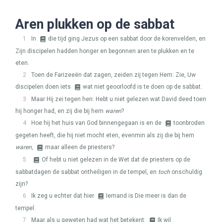
Aren plukken op de sabbat
1
In
die tijd ging Jezus op een sabbat door de korenvelden, en
Zijn discipelen hadden honger en begonnen aren te plukken en te
eten.
2
Toen de Farizeeën dat zagen, zeiden zij tegen Hem: Zie, Uw
discipelen doen iets
wat niet geoorloofd is te doen op de sabbat.
3
Maar Hij zei tegen hen: Hebt u niet gelezen wat David deed toen
hij honger had, en zij die bij hem
waren
?
4
Hoe hij het huis van God binnengegaan is en de
toonbroden
gegeten heeft, die hij niet mocht eten, evenmin als zij die bij hem
waren
,
maar alleen de priesters?
5
Of hebt u niet gelezen in de Wet dat de priesters op de
sabbatdagen de sabbat ontheiligen in de tempel, en
toch
onschuldig
zijn?
6
Ik zeg u echter dat hier
Iemand is Die meer is dan de
tempel.
7
Maar als u geweten had wat het betekent:
Ik wil