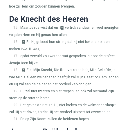
hoe zij Hem om zouden kunnen brengen.
De Knecht des Heeren
15
Maar Jezus wist dat en
vertrok vandaar, en veel menigten
volgden Hem en Hij genas hen allen.
16
En Hij gebood hun streng dat zij niet bekend zouden
maken
Wie
Hij
was
,
17
opdat vervuld zou worden wat gesproken is door de profeet
Jesaja toen hij zei:
18
Zie, Mijn Knecht, Die Ik uitverkoren heb, Mijn Geliefde, in
Wie Mijn ziel een welbehagen heeft; Ik zal Mijn Geest op Hem leggen
en Hij zal aan de heidenen het oordeel verkondigen.
19
Hij zal niet twisten en niet roepen, en ook zal niemand Zijn
stem op de straten horen.
20
Het geknakte riet zal Hij niet breken en de walmende vlaspit
zal Hij niet doven, totdat Hij het oordeel uitvoert tot overwinning.
21
En op Zijn Naam zullen de heidenen hopen.