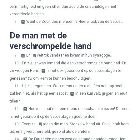
barmhartigheid en geen offer, dan zou u de onschuldigen niet
veroordeeld hebben.
8
Want de Zoon des mensen is Heere, óók van de sabbat.
De man met de
verschrompelde hand
9
En Hij vertrok vandaar en kwam in hun synagoge.
10
En zie, er was iemand die een verschrompelde hand had. En
ze vroegen Hem:
Is het ook geoorloofd op de sabbatdagen te
genezen?
Dit
om Hem te kunnen beschuldigen.
11
Hij zei tegen hen: Welk mens onder u die één schaap heeft,
zal het niet, als het op een sabbat
in een kuil valt, grijpen en eruit
tillen?
12
Hoeveel gaat niet een mens een schaap te boven! Daarom
is het geoorloofd op de sabbatdagen goed te doen.
13
Toen zei Hij tegen die man: Steek uw hand uit. En hij stak hem
uit, en hij werd hersteld, gezond als de andere.
14
De Farizeeën gingen weg en beraadslaagden tegen Hem,