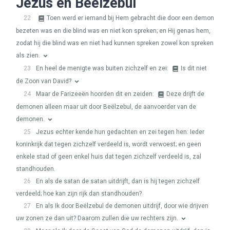
Jezus en Beëlzebul
22
Toen werd er iemand bij Hem gebracht die door een demon
bezeten was en die blind was en niet kon spreken; en Hij genas hem,
zodat hij die blind was en niet had kunnen spreken zowel kon spreken
als zien.
23
En heel de menigte was buiten zichzelf en zei:
Is dit niet
de Zoon van David?
24
Maar de Farizeeën hoorden dit en zeiden:
Deze drijft de
demonen alleen maar uit door Beëlzebul, de aanvoerder van de
demonen.
25
Jezus echter kende hun gedachten en zei tegen hen: Ieder
koninkrijk dat tegen zichzelf verdeeld is, wordt verwoest; en geen
enkele stad of geen enkel huis dat tegen zichzelf verdeeld is, zal
standhouden.
26
En als de satan de satan uitdrijft, dan is hij tegen zichzelf
verdeeld; hoe kan zijn rijk dan standhouden?
27
En als Ik door Beëlzebul de demonen uitdrijf, door wie drijven
uw zonen ze dan uit? Daarom zullen die uw rechters zijn.